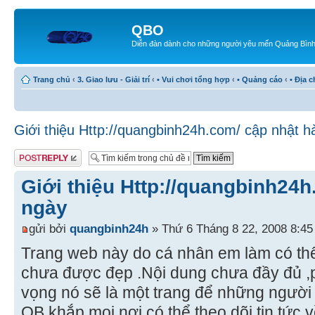
QBO
Diễn đàn dành cho những người yêu mến Quảng Bìn
Trang chủ
‹
3. Giao lưu - Giải trí
‹
• Vui chơi tổng hợp
‹
• Quảng cáo
‹
• Địa 
Giới thiệu Http://quangbinh24h.com/ cập nhật 
Gửi bài trả lời
Giới thiệu Http://quangbinh24
ngày
gửi bởi
quangbinh24h
» Thứ 6 Tháng 8 22, 2008 8:4
Trang web này do cá nhân em làm có thể
chưa được đẹp .Nội dung chưa đầy đủ 
vọng nó sẽ là một trang để những người
QB khắp mọi nơi có thể theo dõi tin tức