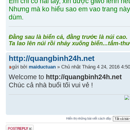
Em chỉ có hai tay, xin được giwo lênh hế
Nhưng mà ko hiểu sao em vao trang này 
dùm.
Đằng sau là biển cả, đằng trước là núi cao.
Ta lao lên núi rồi nhảy xuống biển...tắm-thư
http://quangbinh24h.net
gửi bởi
maiductuan
» Chủ nhật Tháng 4 24, 2016 4:5
Welcome to
http://quangbinh24h.net
Chúc cả nhà buổi tối vui vẻ !
Hiển thị những bài viết cách đây:
Gửi bài trả lời