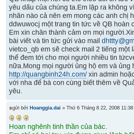
yêu dấu của chúng ta.Em lập ra không vì
nhân nào cả nên em mong các anh chị h
ddwuwocj một trang tin tức về QB hoàn c
Em xin chân thành cảm ơn mọi người.Xi
bài viết và tin tức gửi vào mail
dhttty@gm
vietco_qb em sẽ check mail 2 tiếng một 
thể đem tới cho mọi người nhiều tin tức
nữa.Mong mọi người ủng hộ em và ủng 
http://quangbinh24h.com/
xin admin hoặc
với nha để bà con cùng biết thêm về Qu
yêu.
gửi bởi
Hoanggia.dai
» Thứ 6 Tháng 8 22, 2008 11:3
Hoan nghênh tinh thần của bác.