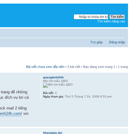
Tìm kiếm nâng cao
Trợ giúp
Đăng nhập
Bài viết chưa xem đầu tiên
• 3 bài viết • Bạn đang xem trang
1
/
1
trang
quangbinh24h
Mới tìm hiểu QBO
 trang để những
Bài viết:
4
Ngày tham gia:
Thứ 5 Tháng 7 24, 2008 6:53 pm
c đích vụ lợi cá
ck mail 2 tiếng
gbinh24h.com/
xin
Hoanggia.dai