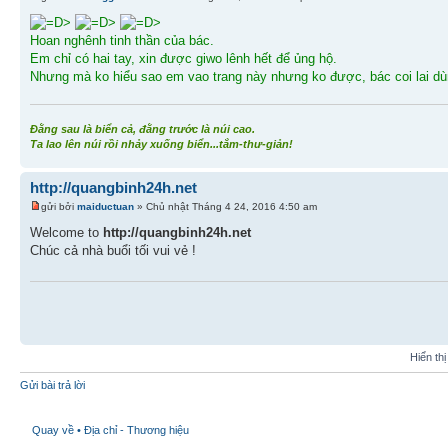
Hoan nghênh tinh thần của bác.
Em chỉ có hai tay, xin được giwo lênh hết để ủng hộ.
Nhưng mà ko hiểu sao em vao trang này nhưng ko được, bác coi lai d
Đằng sau là biển cả, đằng trước là núi cao.
Ta lao lên núi rồi nhảy xuống biển...tắm-thư-giản!
http://quangbinh24h.net
gửi bởi
maiductuan
» Chủ nhật Tháng 4 24, 2016 4:50 am
Welcome to
http://quangbinh24h.net
Chúc cả nhà buổi tối vui vẻ !
Hiển th
Gửi bài trả lời
Quay về • Địa chỉ - Thương hiệu