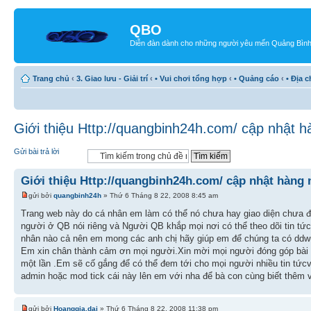
QBO
Diễn đàn dành cho những người yêu mến Quảng Bìn
Trang chủ
‹
3. Giao lưu - Giải trí
‹
• Vui chơi tổng hợp
‹
• Quảng cáo
‹
• Địa 
Giới thiệu Http://quangbinh24h.com/ cập nhật 
Gửi bài trả lời
Giới thiệu Http://quangbinh24h.com/ cập nhật hàng 
gửi bởi
quangbinh24h
» Thứ 6 Tháng 8 22, 2008 8:45 am
Trang web này do cá nhân em làm có thể nó chưa hay giao diện chưa 
người ở QB nói riêng và Người QB khắp mọi nơi có thể theo dõi tin tứ
nhân nào cả nên em mong các anh chị hãy giúp em để chúng ta có ddwu
Em xin chân thành cảm ơn mọi người.Xin mời mọi người đóng góp bài v
một lần .Em sẽ cố gắng để có thể đem tới cho mọi người nhiều tin t
admin hoặc mod tick cái này lên em với nha để bà con cùng biết thêm 
gửi bởi
Hoanggia.dai
» Thứ 6 Tháng 8 22, 2008 11:38 pm