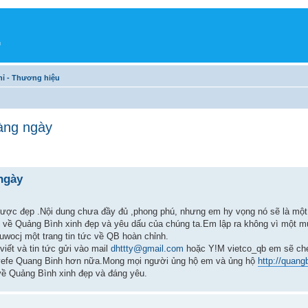
h
chỉ - Thương hiệu
hàng ngày
ngày
được đẹp .Nội dung chưa đầy đủ ,phong phú, nhưng em hy vọng nó sẽ là một
c về Quảng Bình xinh đẹp và yêu dấu của chúng ta.Em lập ra không vì một mụ
wocj một trang tin tức về QB hoàn chỉnh.
iết và tin tức gửi vào mail
dhttty@gmail.com
hoặc Y!M vietco_qb em sẽ che
ứcvefe Quang Binh hơn nữa.Mong mọi người ủng hộ em và ủng hộ
http://quan
về Quảng Bình xinh đẹp và đáng yêu.