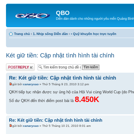
QBO
Diễn đàn dành cho những người yêu mến Quảng Bìn
Trang chủ
‹
1. Nhịp sống Diễn đàn
‹
• Quỹ khuyến học trực tuyến
Két giữ tiền: Cập nhật tình hình tài chính
Gửi bài trả lời
Re: Két giữ tiền: Cập nhật tình hình tài chính
gửi bởi
canaryxao
» Thứ 5 Tháng 9 23, 2010 3:12 pm
QKH tiếp tục nhận được sự ủng hộ của Hội Vui cùng World Cup (do Ph
8.450K
Số dư QKH đến thời điểm post bài là
Re: Két giữ tiền: Cập nhật tình hình tài chính
gửi bởi
canaryxao
» Thứ 5 Tháng 10 21, 2010 8:01 am