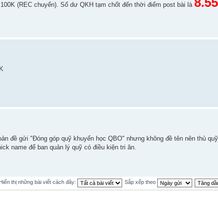
8.5
 100K (REC chuyển). Số dư QKH tạm chốt đến thời điểm post bài là
0K
ản đề gửi "Đóng góp quỹ khuyến học QBO" nhưng không đề tên nên thủ quỹ 
nick name để ban quản lý quỹ có điều kiện tri ân.
Hiển thị những bài viết cách đây:
Sắp xếp theo