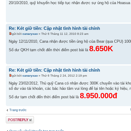
20/10/2010, quỹ khuyến học tiếp tục nhận được sự ủng hộ của Hoasua
Re: Két giữ tiền: Cập nhật tình hình tài chính
gửi bởi
canaryxao
» Thứ 6 Tháng 11 12, 2010 8:23 am
Ngày 12/11/2010, Cana nhận được tiền ủng hộ của Bear (qua CPU) 10
8.650K
Số dư QKH tạm chốt đến thời điểm post bài là
Re: Két giữ tiền: Cập nhật tình hình tài chính
gửi bởi
canaryxao
» Thứ 6 Tháng 2 24, 2012 2:19 pm
Ngày 23/02/2012, Thủ quỹ Cana có nhận được 300K chuyển vào tài kho
số dư vào tài khoản, các bác hảo tâm vui lòng để lại tên hoặc ký hiệu, 
8.950.000đ
Số dư tạm chốt đến thời điểm post bài là
Trang trước
Gửi bài trả lời