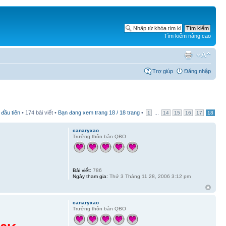
Tìm kiếm nâng cao
Trợ giúp
Đăng nhập
 đầu tiên
• 174 bài viết •
Bạn đang xem trang
18
/
18
trang
•
...
1
14
15
16
17
18
canaryxao
Trưởng thôn bản QBO
Bài viết:
786
Ngày tham gia:
Thứ 3 Tháng 11 28, 2006 3:12 pm
canaryxao
Trưởng thôn bản QBO