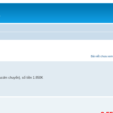
h
Bài viết chưa xem
ucdm chuyển), số tiền 1.850K