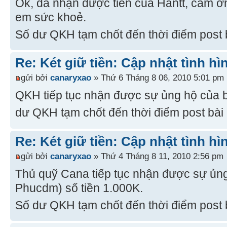
Ok, đã nhận được tiền của Hantt, cảm ơn
em sức khoẻ.
Số dư QKH tạm chốt đến thời điểm post 
Re: Két giữ tiền: Cập nhật tình hì
gửi bởi
canaryxao
» Thứ 6 Tháng 8 06, 2010 5:01 pm
QKH tiếp tục nhận được sự ủng hộ của b
dư QKH tạm chốt đến thời điểm post bài
Re: Két giữ tiền: Cập nhật tình hì
gửi bởi
canaryxao
» Thứ 4 Tháng 8 11, 2010 2:56 pm
Thủ quỹ Cana tiếp tục nhận được sự ủn
Phucdm) số tiền 1.000K.
Số dư QKH tạm chốt đến thời điểm post 