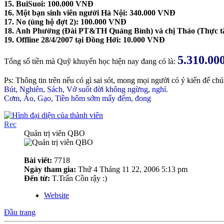
15. BuiSuoi: 100.000 VNĐ
16. Một bạn sinh viên người Hà Nội: 340.000 VNĐ
17. No (ủng hộ đợt 2): 100.000 VNĐ
18. Anh Phường (Đài PT&TH Quảng Bình) và chị Thảo (Thực t
19. Offline 28/4/2007 tại Đồng Hới: 10.000 VNĐ
5.310.0
Tổng số tiền mà Quỹ khuyến học hiện nay đang có là:
Ps: Thông tin trên nếu có gì sai sót, mong mọi người có ý kiến để ch
Bút, Nghiên, Sách, Vở suốt đời không ngừng, nghỉ.
Cơm, Áo, Gạo, Tiền hôm sớm mấy đếm, đong
Rec
Quản trị viên QBO
Bài viết:
7718
Ngày tham gia:
Thứ 4 Tháng 11 22, 2006 5:13 pm
Đến từ:
T.Trấn Cồn rậy :)
Website
Đầu trang