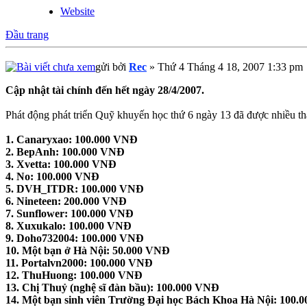
Website
Đầu trang
gửi bởi
Rec
» Thứ 4 Tháng 4 18, 2007 1:33 pm
Cập nhật tài chính đến hết ngày 28/4/2007.
Phát động phát triển Quỹ khuyến học thứ 6 ngày 13 đã được nhiều th
1. Canaryxao: 100.000 VNĐ
2. BepAnh: 100.000 VNĐ
3. Xvetta: 100.000 VNĐ
4. No: 100.000 VNĐ
5. DVH_ITDR: 100.000 VNĐ
6. Nineteen: 200.000 VNĐ
7. Sunflower: 100.000 VNĐ
8. Xuxukalo: 100.000 VNĐ
9. Doho732004: 100.000 VNĐ
10. Một bạn ở Hà Nội: 50.000 VNĐ
11. Portalvn2000: 100.000 VNĐ
12. ThuHuong: 100.000 VNĐ
13. Chị Thuỷ (nghệ sĩ đàn bầu): 100.000 VNĐ
14. Một bạn sinh viên Trường Đại học Bách Khoa Hà Nội: 100.