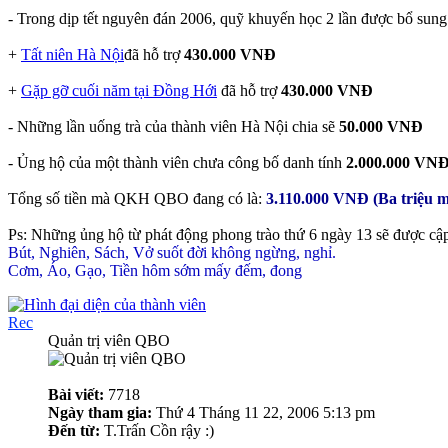
- Trong dịp tết nguyên đán 2006, quỹ khuyến học 2 lần được bổ sung
+
Tất niên Hà Nội
đã hỗ trợ
430.000 VNĐ
+
Gặp gỡ cuối năm tại Đồng Hới
đã hỗ trợ
430.000 VNĐ
- Những lần uống trà của thành viên Hà Nội chia sẽ
50.000 VNĐ
- Ủng hộ của một thành viên chưa công bố danh tính
2.000.000 VN
Tổng số tiền mà QKH QBO đang có là:
3.110.000 VNĐ (Ba triệu 
Ps: Những ủng hộ từ phát động phong trào thứ 6 ngày 13 sẽ được cập 
Bút, Nghiên, Sách, Vở suốt đời không ngừng, nghỉ.
Cơm, Áo, Gạo, Tiền hôm sớm mấy đếm, đong
Rec
Quản trị viên QBO
Bài viết:
7718
Ngày tham gia:
Thứ 4 Tháng 11 22, 2006 5:13 pm
Đến từ:
T.Trấn Cồn rậy :)