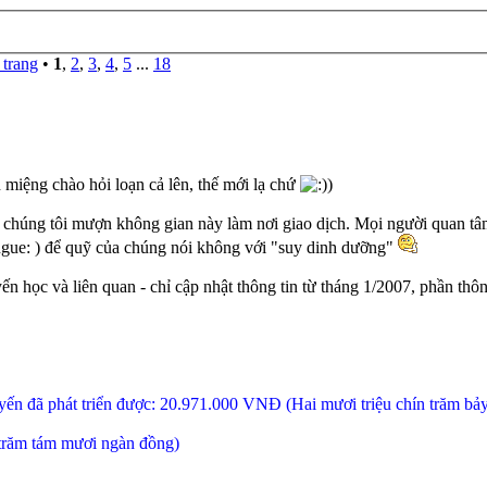
trang
•
1
,
2
,
3
,
4
,
5
...
18
 miệng chào hỏi loạn cả lên, thế mới lạ chứ
)
, chúng tôi mượn không gian này làm nơi giao dịch. Mọi người quan tâm
) để quỹ của chúng nói không với "suy dinh dưỡng"
ến học và liên quan - chỉ cập nhật thông tin từ tháng 1/2007, phần 
ến đã phát triển được: 20.971.000 VNĐ (Hai mươi triệu chín trăm bả
 trăm tám mươi ngàn đồng)