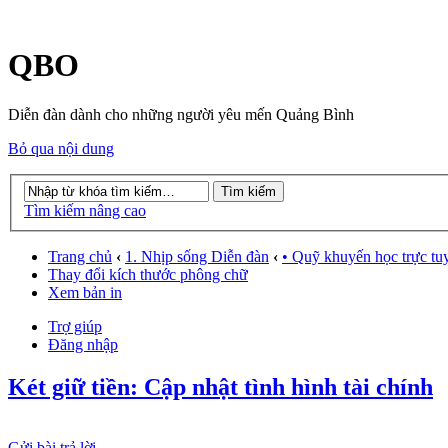
QBO
Diễn đàn dành cho những người yêu mến Quảng Bình
Bỏ qua nội dung
Tìm kiếm nâng cao
Trang chủ
‹
1. Nhịp sống Diễn đàn
‹
• Quỹ khuyến học trực tu
Thay đổi kích thước phông chữ
Xem bản in
Trợ giúp
Đăng nhập
Két giữ tiền: Cập nhật tình hình tài chính
Gửi bài trả lời