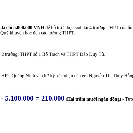
n đã
chi 5.000.000 VNĐ
để hỗ trợ 5 học sinh tại 4 trường THPT của t
ệu Quỹ khuyến học đến các trường THPT.
iệu 2 trường: THPT số 1 Bố Trạch và THPT Đào Duy Từ.
ng THPT Quảng Ninh và chữ ký xác nhận của em Nguyễn Thị Thúy Hằ
 - 5.100.000 = 210.000
(Hai trăm mười ngàn đồng)
- Tươn