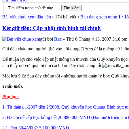
Bài viết chưa xem đầu tiên
• 174 bài viết •
Bạn đang xem trang
1
/
18
Két giữ tiền: Cập nhật tình hình tài chính
gửi bởi
Rec
» Thứ 6 Tháng 4 13, 2007 3:18 pm
Cúi đầu chào mọi người, (hễ vào nội dung
Tương ái
là miềng cứ luôn
Để thuận lợi cho việc cập nhật thông tin thu/chi của Quỹ khuyến học
nào thấy nó vơi quá thì tìm cách làm đầy (tràn càng tốt
Một lưu ý là: Sau đây chúng tôi - những người quản lý box Quỹ khuy
Thân mến,
Phụ lục:
1. Từ tháng 1/2007 đến 2/2008, Quỹ khuyến học Quảng Bình trực tuy
2. Đã chi để cấp học bổng hết 20.880.000 VNĐ (Hai mươi triệu tám
2.1. Đợt 30/4/2007: 5.100.000 VNĐ