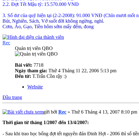
2.2. Đợt Tết Mậu tý: 15.570.000 VNĐ
3. Số dư của quỹ hiện tại (2-2-2008): 91.000 VNĐ (Chín mươi mốt 
Bút, Nghiên, Sách, Vở suốt đời không ngừng, nghỉ.
Cơm, Áo, Gạo, Tiền hôm sớm mấy đếm, đong
Rec
Quản trị viên QBO
Bài viết:
7718
Ngày tham gia:
Thứ 4 Tháng 11 22, 2006 5:13 pm
Đến từ:
T.Trấn Cồn rậy :)
Website
Đầu trang
gửi bởi
Rec
» Thứ 6 Tháng 4 13, 2007 8:10 pm
Thời gian từ tháng 1/2007 đến 13/4/2007:
- Sau khi trao học bổng đợt tết nguyên đán Đinh Hợi - 2006 thì số tiề