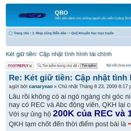
QBO
Diễn đàn dành cho những người yêu mến Quảng Bìn
Trang chủ
‹
1. Nhịp sống Diễn đàn
‹
• Quỹ khuyến học trực tuyến
Két giữ tiền: Cập nhật tình hình tài chính
Gửi bài trả lời
Bài viết chưa xem
Re: Két giữ tiền: Cập nhật tình 
gửi bởi
canaryxao
» Chủ nhật Tháng 8 23, 2009 8:17
Lâu rồi không có ai ngó ngàng chi góc ni 
nay có REC và Abc động viên, QKH lại có
200K của REC và 
Với sự ủng hộ
QKH tạm chốt đến thời điểm post bài là