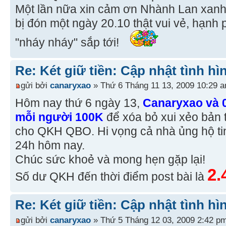
Một lần nữa xin cảm ơn Nhành Lan xan
bị đón một ngày 20.10 thật vui vẻ, hạnh ph
"nháy nháy" sắp tới!
Re: Két giữ tiền: Cập nhật tình hì
gửi bởi
canaryxao
» Thứ 6 Tháng 11 13, 2009 10:29 
Hôm nay thứ 6 ngày 13,
Canaryxao và 
mỗi người 100K
để xóa bỏ xui xẻo bản 
cho QKH QBO. Hi vọng cả nhà ủng hộ tin
24h hôm nay.
Chúc sức khoẻ và mong hẹn gặp lại!
2.
Số dư QKH đến thời điểm post bài là
Re: Két giữ tiền: Cập nhật tình hì
gửi bởi
canaryxao
» Thứ 5 Tháng 12 03, 2009 2:42 p