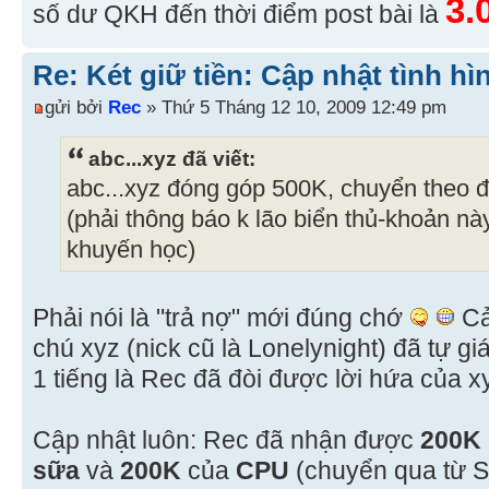
3.
số dư QKH đến thời điểm post bài là
Re: Két giữ tiền: Cập nhật tình hì
gửi bởi
Rec
» Thứ 5 Tháng 12 10, 2009 12:49 pm
abc...xyz đã viết:
abc...xyz đóng góp 500K, chuyển theo 
(phải thông báo k lão biển thủ-khoản n
khuyến học)
Phải nói là "trả nợ" mới đúng chớ
Cả
chú xyz (nick cũ là Lonelynight) đã tự gi
1 tiếng là Rec đã đòi được lời hứa của 
Cập nhật luôn: Rec đã nhận được
200K
sữa
và
200K
của
CPU
(chuyển qua từ 