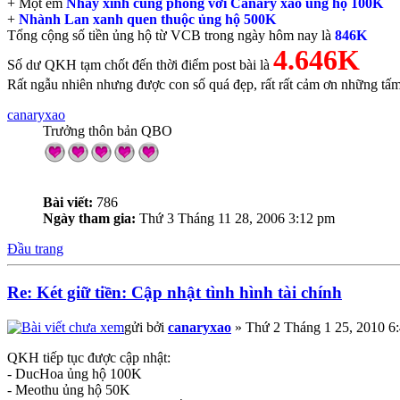
+ Một em
Nháy xinh cùng phòng với Canary xao ủng hộ 100K
+
Nhành Lan xanh quen thuộc ủng hộ 500K
Tổng cộng số tiền ủng hộ từ VCB trong ngày hôm nay là
846K
4.646K
Số dư QKH tạm chốt đến thời điểm post bài là
Rất ngẫu nhiên nhưng được con số quá đẹp, rất rất cảm ơn những tấm 
canaryxao
Trưởng thôn bản QBO
Bài viết:
786
Ngày tham gia:
Thứ 3 Tháng 11 28, 2006 3:12 pm
Đầu trang
Re: Két giữ tiền: Cập nhật tình hình tài chính
gửi bởi
canaryxao
» Thứ 2 Tháng 1 25, 2010 6
QKH tiếp tục được cập nhật:
- DucHoa ủng hộ 100K
- Meothu ủng hộ 50K