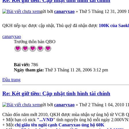
Re: Két giữ tiền: Cập nhật tình hình tài chính
gửi bởi
canaryxao
» Thứ 5 Tháng 12 31, 2009 
QKH tiếp tục được cập nhật, Thủ quỹ đã nhận được
100K của Saok
canaryxao
Trưởng thôn bản QBO
Bài viết:
786
Ngày tham gia:
Thứ 3 Tháng 11 28, 2006 3:12 pm
Đầu trang
Re: Két giữ tiền: Cập nhật tình hình tài chính
gửi bởi
canaryxao
» Thứ 2 Tháng 1 04, 2010 1
Chào đón năm mới 2010, QKH được mùa nhận sự ủng hộ từ VCB 
+ Một bạn có nick
"...VND
" tình nguyện ủng hộ mỗi ngày 2.000VND
+ Một
chị giấu tên ngồi cạnh Canaryxao ủng hộ 60K