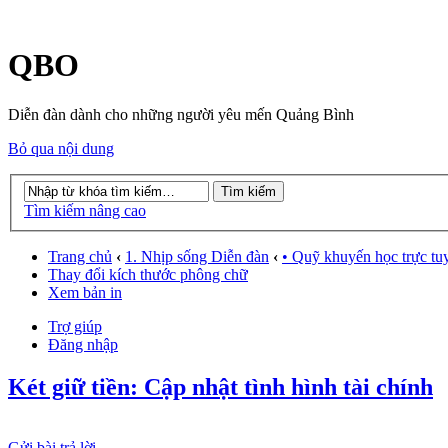
QBO
Diễn đàn dành cho những người yêu mến Quảng Bình
Bỏ qua nội dung
Tìm kiếm nâng cao
Trang chủ
‹
1. Nhịp sống Diễn đàn
‹
• Quỹ khuyến học trực tu
Thay đổi kích thước phông chữ
Xem bản in
Trợ giúp
Đăng nhập
Két giữ tiền: Cập nhật tình hình tài chính
Gửi bài trả lời