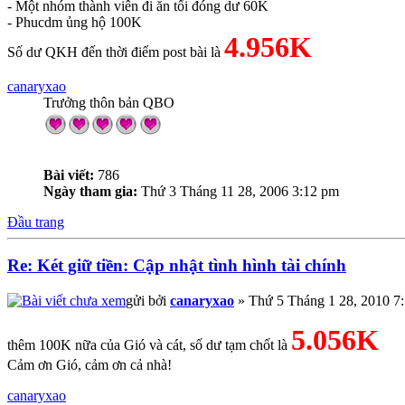
- Một nhóm thành viên đi ăn tối đóng dư 60K
- Phucdm ủng hộ 100K
4.956K
Số dư QKH đến thời điểm post bài là
canaryxao
Trưởng thôn bản QBO
Bài viết:
786
Ngày tham gia:
Thứ 3 Tháng 11 28, 2006 3:12 pm
Đầu trang
Re: Két giữ tiền: Cập nhật tình hình tài chính
gửi bởi
canaryxao
» Thứ 5 Tháng 1 28, 2010 7
5.056K
thêm 100K nữa của Gió và cát, số dư tạm chốt là
Cảm ơn Gió, cảm ơn cả nhà!
canaryxao