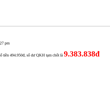
:27 pm
9.383.838đ
số tiền 494.950đ, số dư QKH tạm chốt là