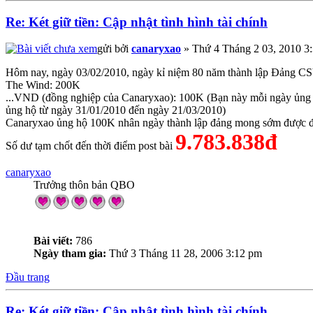
Re: Két giữ tiền: Cập nhật tình hình tài chính
gửi bởi
canaryxao
» Thứ 4 Tháng 2 03, 2010 3
Hôm nay, ngày 03/02/2010, ngày kỉ niệm 80 năm thành lập Đảng CS
The Wind: 200K
...VND (đồng nghiệp của Canaryxao): 100K (Bạn này mỗi ngày ủng hộ 
ủng hộ từ ngày 31/01/2010 đến ngày 21/03/2010)
Canaryxao ủng hộ 100K nhân ngày thành lập đảng mong sớm được 
9.783.838đ
Số dư tạm chốt đến thời điểm post bài
canaryxao
Trưởng thôn bản QBO
Bài viết:
786
Ngày tham gia:
Thứ 3 Tháng 11 28, 2006 3:12 pm
Đầu trang
Re: Két giữ tiền: Cập nhật tình hình tài chính