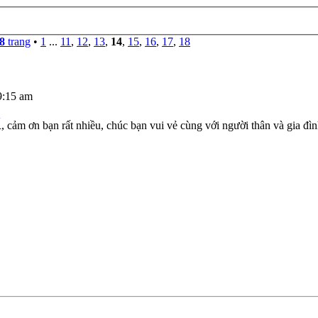
8
trang
•
1
...
11
,
12
,
13
,
14
,
15
,
16
,
17
,
18
9:15 am
K
, cảm ơn bạn rất nhiều, chúc bạn vui vẻ cùng với người thân và gia đì