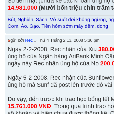
Số tiền mặt (chưa kể các khoản ủng hộ c
14.981.000
(Mười bốn triệu chín trăm
Bút, Nghiên, Sách, Vở suốt đời không ngừng, ng
Cơm, Áo, Gạo, Tiền hôm sớm mấy đếm, đong
gửi bởi
Rec
» Thứ 4 Tháng 2 13, 2008 5:36 pm
Ngày 2-2-2008, Rec nhận của Xiu
380.
ủng hộ của Ngân hàng AriBank Minh Cầm
ngày này Rec nhận ủng hộ của No
200.
Ngày 5-2-2008, Rec nhận của Sunflowe
ủng hộ mà Sunf đã post lên trước đó vài 
Do vậy, đến trước khi trao học bổng tết 
15.761.000 VNĐ
. Trong quá trình trao h
số khoản và hiện chưa được thống kê. Ch