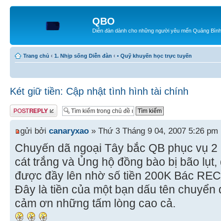
QBO
Diễn đàn dành cho những người yêu mến Quảng Bìn
Trang chủ
‹
1. Nhịp sống Diễn đàn
‹
• Quỹ khuyến học trực tuyến
Két giữ tiền: Cập nhật tình hình tài chính
Gửi bài trả lời
gửi bởi
canaryxao
» Thứ 3 Tháng 9 04, 2007 5:26 pm
Chuyến dã ngoại Tây bắc QB phục vụ 2 
cát trắng và Ủng hộ đồng bào bị bão lụt
được đầy lên nhờ số tiền 200K Bác RE
Đây là tiền của một bạn dấu tên chuyển
cảm ơn những tấm lòng cao cả.