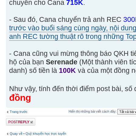
chuyển cho Cana
715K
.
- Sau đó, Cana chuyển trả anh REC
300
trước vào buổi sáng cùng ngày, nội dung
anh REC tường thuật rõ trong những Top
- Cana cũng vui mừng thông báo QKH ti
hộ của bạn
Serenade
(Một thành viên t
danh) số tiền là
100K
và của một đồng n
Như vậy, tính đến thời điểm post bài, s
đồng
Hiển thị những bài viết cách đây:
Trang trước
Gửi bài trả lời
Quay về • Quỹ khuyến học trực tuyến