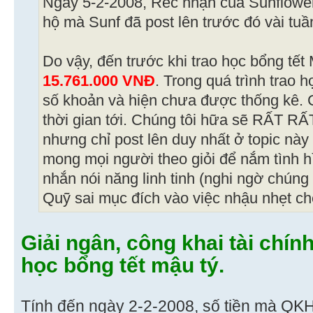
Ngày 5-2-2008, Rec nhận của Sunflow
hộ mà Sunf đã post lên trước đó vài tuầ
Do vậy, đến trước khi trao học bổng tết 
15.761.000 VNĐ
. Trong quá trình trao h
số khoản và hiện chưa được thống kê. C
thời gian tới. Chúng tôi hữa sẽ RẤT 
nhưng chỉ post lên duy nhất ở topic này 
mong mọi người theo giỏi để nắm tình hìn
nhắn nói năng linh tinh (nghi ngờ chúng 
Quỹ sai mục đích vào việc nhậu nhẹt c
Giải ngân, công khai tài chín
học bổng tết mậu tý.
Tính đến ngày 2-2-2008, số tiền mà QKH