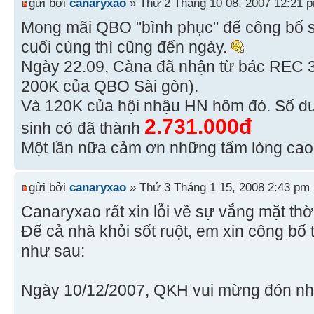
gửi bởi
canaryxao
» Thứ 2 Tháng 10 08, 2007 12:21 
Mong mãi QBO "bình phục" để công bố 
cuối cùng thì cũng đến ngày.
Ngày 22.09, Càna đã nhận từ bác REC 
200K của QBO Sài gòn).
Và 120K của hội nhậu HN hôm đó. Số dư
2.731.000đ
sinh có đã thành
Một lần nữa cảm ơn những tấm lòng cao
gửi bởi
canaryxao
» Thứ 3 Tháng 1 15, 2008 2:43 pm
Canaryxao rất xin lỗi về sự vắng mặt thờ
Để cả nhà khỏi sốt ruột, em xin công bố 
như sau:
Ngày 10/12/2007, QKH vui mừng đón n