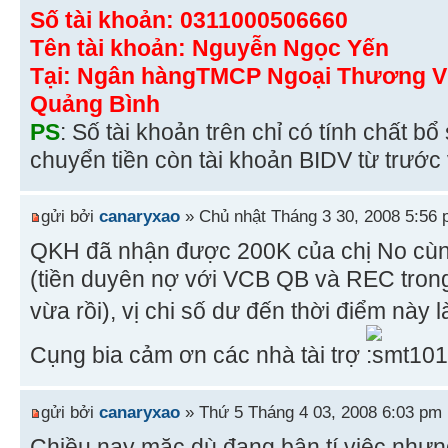
Số tài khoản: 0311000506660
Tên tài khoản: Nguyễn Ngọc Yến
Tại: Ngân hàngTMCP Ngoại Thương Vi
Quảng Bình
PS
: Số tài khoản trên chỉ có tính chất bổ
chuyển tiền còn tài khoản BIDV từ trước
gửi bởi
canaryxao
» Chủ nhật Tháng 3 30, 2008 5:56
QKH đã nhận được 200K của chị No cù
(tiền duyên nợ với VCB QB và REC trong
vừa rồi), vị chi số dư đến thời điểm này 
Cụng bia cảm ơn các nhà tài trợ
gửi bởi
canaryxao
» Thứ 5 Tháng 4 03, 2008 6:03 pm
Chiều nay mặc dù đang bận tí việc như