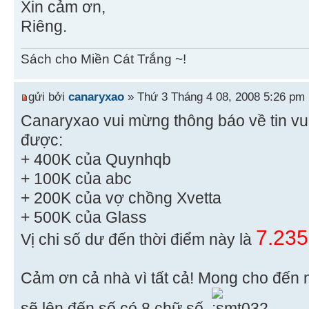
Xin cảm ơn,
Riêng.
Sách cho Miền Cát Trắng ~!
gửi bởi
canaryxao
» Thứ 3 Tháng 4 08, 2008 5:26 pm
Canaryxao vui mừng thông báo về tin vu
được:
+ 400K của Quynhqb
+ 100K của abc
+ 200K của vợ chồng Xvetta
+ 500K của Glass
7.235
Vị chi số dư đến thời điểm này là
Cảm ơn cả nhà vì tất cả! Mong cho đến 
sẽ lên đến số có 8 chữ số.