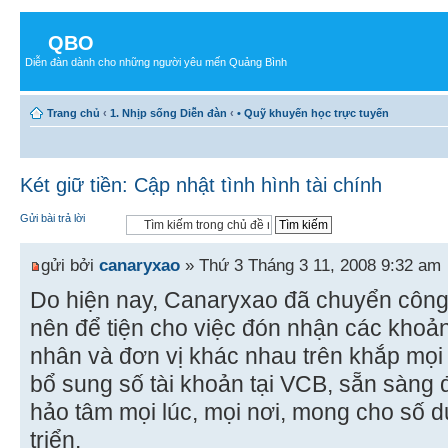
QBO
Diễn đàn dành cho những người yêu mến Quảng Bình
Trang chủ
‹
1. Nhịp sống Diễn đàn
‹
• Quỹ khuyến học trực tuyến
Két giữ tiền: Cập nhật tình hình tài chính
Gửi bài trả lời
gửi bởi
canaryxao
» Thứ 3 Tháng 3 11, 2008 9:32 am
Do hiện nay, Canaryxao đã chuyển côn
nên để tiện cho việc đón nhận các khoản
nhân và đơn vị khác nhau trên khắp mọi 
bổ sung số tài khoản tại VCB, sẵn sàng 
hảo tâm mọi lúc, mọi nơi, mong cho số
triển.