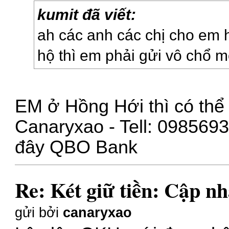
kumit đã viết:
ah các anh các chị cho em 
hộ thì em phải gửi vô chổ 
EM ở Hồng Hới thì có thể 
Canaryxao - Tell: 098569
đây
QBO Bank
Re: Két giữ tiền: Cập nh
gửi bởi
canaryxao