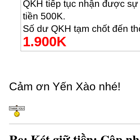
QKH tiếp tục nhận được sự
tiền 500K.
Số dư QKH tạm chốt đến thờ
1.900K
Cảm ơn Yến Xào nhé!
Re: Két giữ tiền: Cập nh