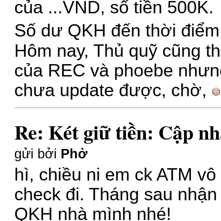
của ...VND, số tiền 500K.
Số dư QKH đến thời điểm 
Hôm nay, Thủ quỹ cũng th
của REC và phoebe nhưng
chưa update được, chờ,
Re: Két giữ tiền: Cập nh
gửi bởi
Phở
hì, chiều ni em ck ATM vô 
check đi. Tháng sau nhận 
QKH nhà mình nhé!