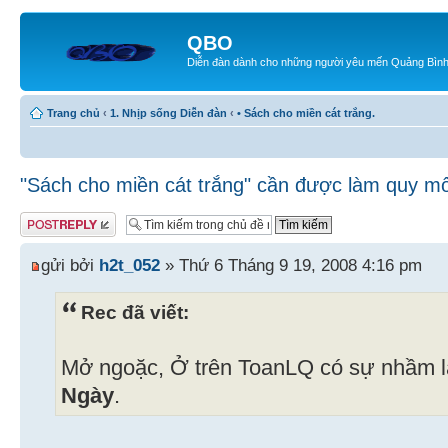
QBO
Diễn đàn dành cho những người yêu mến Quảng Bìn
Trang chủ
‹
1. Nhịp sống Diễn đàn
‹
• Sách cho miền cát trắng.
"Sách cho miền cát trắng" cần được làm quy m
Gửi bài trả lời
gửi bởi
h2t_052
» Thứ 6 Tháng 9 19, 2008 4:16 pm
Rec đã viết:
Mở ngoặc, Ở trên ToanLQ có sự nhầm l
Ngày
.