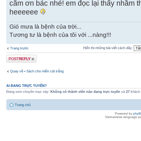
cãm ơn bác nhé! em đọc lại thấy nhầm t
heeeeee
Gió mưa là bệnh của trời...
Tương tư là bệnh của tôi với ...nàng!!!
Hiển thị những bài viết cách đây:
Trang trước
Gửi bài trả lời
Quay về • Sách cho miền cát trắng.
AI ĐANG TRỰC TUYẾN?
Đang xem chuyên mục này:
Không có thành viên nào đang trực tuyến
và
27
khách
Trang chủ
Powered by
php
Vietnamese language pa