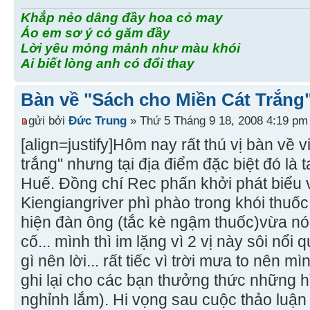
Khắp nẻo dâng đầy hoa cỏ may
Áo em sơ ý cỏ găm đầy
Lời yêu mỏng mảnh như màu khói
Ai biết lòng anh có đổi thay
Bàn về "Sách cho Miền Cát Trắng
gửi bởi
Đức Trung
» Thứ 5 Tháng 9 18, 2008 4:19 pm
[align=justify]Hôm nay rất thú vị bàn về 
trắng" nhưng tại địa điểm đặc biệt đó là 
Huế. Đồng chí Rec phấn khởi phát biểu v
Kiengiangriver phì phào trong khói thuốc 
hiện đàn ông (tắc kè ngậm thuốc)vừa n
cố... mình thì im lặng vì 2 vị này sôi nổi
gì nên lời... rất tiếc vì trời mưa to nên
ghi lại cho các bạn thưởng thức những h
nghỉnh lắm). Hi vọng sau cuộc thảo luậ