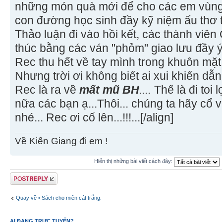
những món quà mới để cho các em vùng ca
con đường học sinh đầy kỹ niệm ấu thơ t
Thảo luận đi vào hồi kết, các thành viê
thúc bằng các ván "phỏm" giao lưu đầy ý
Rec thu hết về tay mình trong khuôn mặt
Nhưng trời ơi không biết ai xui khiến dẫ
Rec là ra về
mất mũ BH
....
Thế là đi toi
nữa các bạn ạ...Thôi... chúng ta hãy cổ 
nhé... Rec ơi cố lên...!!!...[/align]
Về Kiến Giang đi em !
Hiển thị những bài viết cách đây:
Gửi bài trả lời
Quay về • Sách cho miền cát trắng.
AI ĐANG TRỰC TUYẾN?