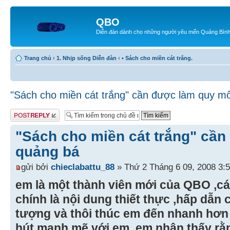
QBO
Diễn đàn dành cho những người yêu mến Quảng Bìn
Trang chủ
‹
1. Nhịp sống Diễn đàn
‹
• Sách cho miền cát trắng.
"Sách cho miền cát trắng" cần được làm quy m
Gửi bài trả lời
"Sách cho miền cát trắng" cầ
quảng bá
gửi bởi
chieclabattu_88
» Thứ 2 Tháng 6 09, 2008 3:
em là một thành viên mới của QBO ,c
chính là nội dung thiết thực ,hấp dẫn
tượng và thôi thúc em đến nhanh hơn 
hút manh mẽ với em ,em nhận thấy rằ