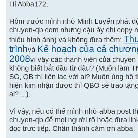
Hi Abba172,
Hôm trước mình nhờ Minh Luyến phát đ
chuyen-qb.com nhưng cậu ấy chỉ copy m
Thư
thiếu hình ảnh) và không đưa thêm:
trình
Kế hoạch của cả chươn
và
2008
vì vậy các thành viên của chuye
không biết bắt đầu từ đâu? (Muốn làm 
SG, QB thì liên lạc với ai? Muốn ủng hộ 
hiện kim nhận được thì QBO sẽ trao tặn
ai? ...).
Vì vậy, nếu có thể mình nhờ abba post t
chuyen-qb để mọi người rõ hoặc đưa li
đọc trực tiếp. Chân thành cám ơn abba!