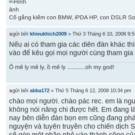
Cố gắng kiếm con BMW, iPDA HP, con DSLR Sony
gửi bởi
khieukhich2009
» Thứ 3 Tháng 6 10, 2008 9:
Nếu ai có tham gia các diên đàn khác th
vào để kêu gọi mọi người cùng tham gia
Ô mê ly mê ly, ồ mê ly ............oh my god!
gửi bởi
abba172
» Thứ 5 Tháng 6 12, 2008 10:34 pm
chào mọi người. chào pác rec. em là ng
không nói năng chi được hết. Em đang l
nay bên diễn đàn bọn em cũng đang phát
nguyện và tuyên truyền cho chiến dịch
sẽ góp một phần nhỏ vào thành công của