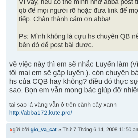
Vì vậy, nếu có thể mình nhờ abba post 
qb để mọi người rõ hoặc đưa link để m
tiếp. Chân thành cám ơn abba!
Ps: Mình không là cựu hs chuyên QB nê
bên đó để post bài được.
về việc này thì em sẽ nhắc Luyến làm (vì
tối mai em sẽ gặp luyến.). còn chuyện bá
hs của CQB hay không? điều đó thực sự
sao. Bọn em vẫn mong bác giúp đỡ nhi
tai sao lá vàng vẫn ở trên cành cây xanh
http://abba172.kute.pro/
gửi bởi
gio_va_cat
» Thứ 7 Tháng 6 14, 2008 11:50 a