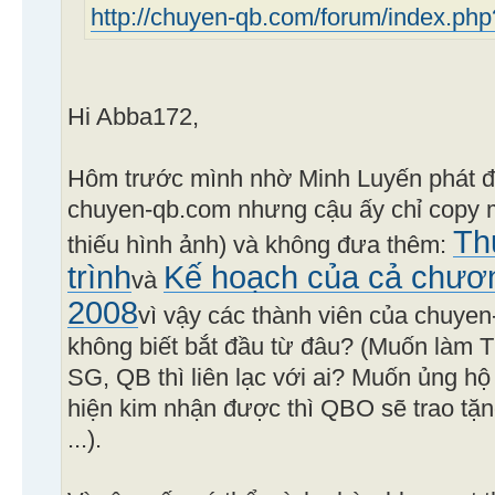
http://chuyen-qb.com/forum/index.ph
Hi Abba172,
Hôm trước mình nhờ Minh Luyến phát 
chuyen-qb.com nhưng cậu ấy chỉ copy 
Th
thiếu hình ảnh) và không đưa thêm:
trình
Kế hoạch của cả chươ
và
2008
vì vậy các thành viên của chuye
không biết bắt đầu từ đâu? (Muốn làm 
SG, QB thì liên lạc với ai? Muốn ủng hộ
hiện kim nhận được thì QBO sẽ trao tặn
...).