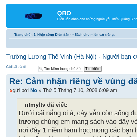
QBO
Diễn đàn dành cho những người yêu mến Quảng Bìn
Trang chủ
‹
1. Nhịp sống Diễn đàn
‹
• Sách cho miền cát trắng.
Trường Lương Thế Vinh (Hà Nội) - Người bạn 
Gửi bài trả lời
Re: Cảm nhận riêng về vùng đ
gửi bởi
No
» Thứ 5 Tháng 7 10, 2008 6:09 am
ntmyltv đã viết:
Dưới cái nắng oi ả, cây vẫn còn sống đ
trương chúng em mang sách vào đây với
nơi đây 1 niềm ham học,mong các bạn 