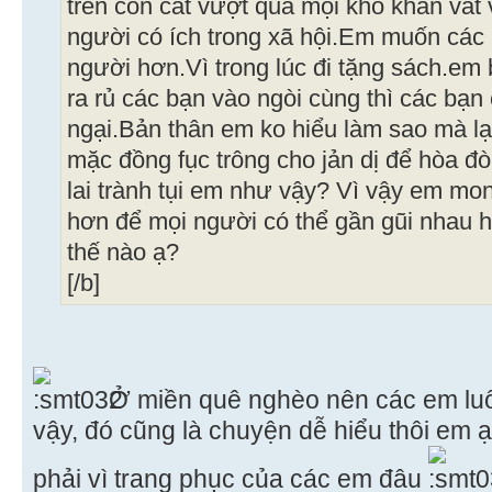
trên cồn cát vượt qua mọi khó khăn vất
người có ích trong xã hội.Em muốn các 
người hơn.Vì trong lúc đi tặng sách.em 
ra rủ các bạn vào ngòi cùng thì các bạn
ngại.Bản thân em ko hiểu làm sao mà lạ
mặc đồng fục trông cho jản dị để hòa đ
lai trành tụi em như vậy? Vì vậy em mo
hơn để mọi người có thể gần gũi nhau
thế nào ạ?
[/b]
Ở miền quê nghèo nên các em luôn
vậy, đó cũng là chuyện dễ hiểu thôi em 
phải vì trang phục của các em đâu