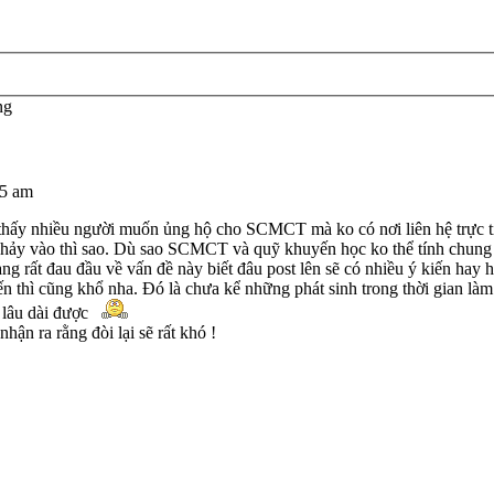
ng
55 am
y nhiều người muốn ủng hộ cho SCMCT mà ko có nơi liên hệ trực tiếp
 nhảy vào thì sao. Dù sao SCMCT và quỹ khuyến học ko thể tính ch
 rất đau đầu về vấn đề này biết đâu post lên sẽ có nhiều ý kiến hay hơ
đến thì cũng khổ nha. Đó là chưa kể những phát sinh trong thời gian làm
 lâu dài được
hận ra rằng đòi lại sẽ rất khó !