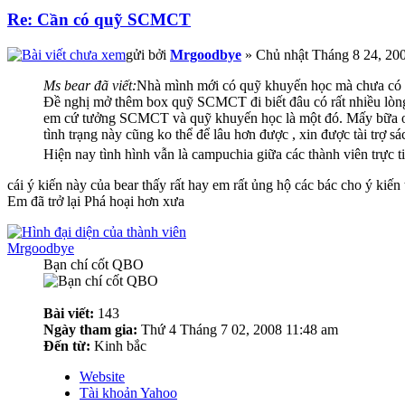
Re: Cần có quỹ SCMCT
gửi bởi
Mrgoodbye
» Chủ nhật Tháng 8 24, 20
Ms bear đã viết:
Nhà mình mới có quỹ khuyến học mà chưa có q
Đề nghị mở thêm box quỹ SCMCT đi biết đâu có rất nhiều lò
em cứ tưởng SCMCT và quỹ khuyến học là một đó. Mấy bữa off 
tình trạng này cũng ko thể để lâu hơn được , xin được tài trợ s
Hiện nay tình hình vẫn là campuchia giữa các thành viên trực 
cái ý kiến này của bear thấy rất hay em rất ủng hộ các bác cho ý kiến
Em đã trở lại Phá hoại hơn xưa
Mrgoodbye
Bạn chí cốt QBO
Bài viết:
143
Ngày tham gia:
Thứ 4 Tháng 7 02, 2008 11:48 am
Đến từ:
Kinh bắc
Website
Tài khoản Yahoo