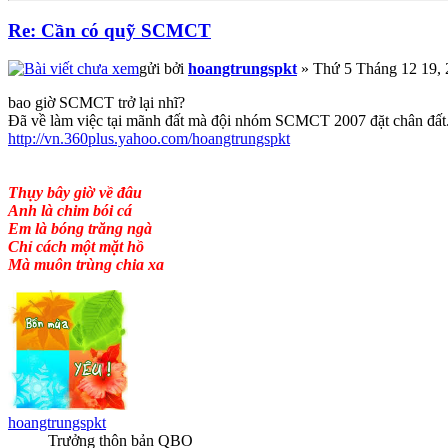
Re: Cần có quỹ SCMCT
gửi bởi
hoangtrungspkt
» Thứ 5 Tháng 12 19, 
bao giờ SCMCT trở lại nhĩ?
Đã về làm việc tại mãnh đất mà đội nhóm SCMCT 2007 đặt chân đất
http://vn.360plus.yahoo.com/hoangtrungspkt
Thụy bây giờ về đâu
Anh là chim bói cá
Em là bóng trăng ngà
Chỉ cách một mặt hồ
Mà muôn trùng chia xa
hoangtrungspkt
Trưởng thôn bản QBO