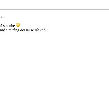
1 am
uĩ sau nhé
hận ra rằng đòi lại sẽ rất khó !