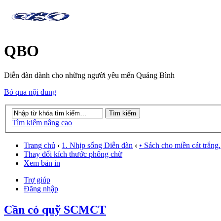
QBO
Diễn đàn dành cho những người yêu mến Quảng Bình
Bỏ qua nội dung
Tìm kiếm nâng cao
Trang chủ
‹
1. Nhịp sống Diễn đàn
‹
• Sách cho miền cát trắng.
Thay đổi kích thước phông chữ
Xem bản in
Trợ giúp
Đăng nhập
Cần có quỹ SCMCT