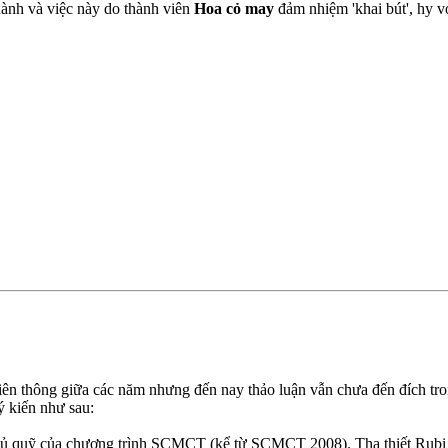
ành và việc này do thành viên
Hoa cỏ may
đảm nhiệm 'khai bút', hy 
n thông giữa các năm nhưng đến nay thảo luận vẫn chưa đến đích trong
ý kiến như sau:
 thủ quỹ của chương trình SCMCT (kể từ SCMCT 2008). Tha thiết Rubi