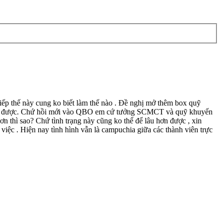
 thế này cung ko biết làm thế nào . Đề nghị mở thêm box quỹ
ung được. Chứ hồi mới vào QBO em cứ tưởng SCMCT và quỹ khuyến
n thì sao? Chứ tình trạng này cũng ko thể để lâu hơn được , xin
 việc . Hiện nay tình hình vẫn là campuchia giữa các thành viên trực