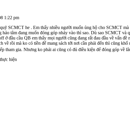
08 1:22 pm
uỹ SCMCT he . Em thấy nhiều người muốn ủng hộ cho SCMCT mà ko có 
ng hảo tâm đang muốn đóng góp nhảy vào thì sao. Dù sao SCMCT và 
ở đầu cầu QB em thấy mọi người cũng đang rất đau đầu về vấn đề này 
ách về rồi mà ko có tiền để mang sách tới nơi cần phải đến thì cũng khổ
tiếp tham gia. Nhưng ko phải ai cũng có đủ điều kiện để đóng góp về l
 thực hiện