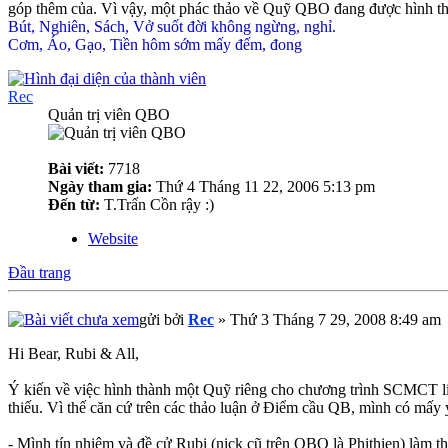
góp thêm của. Vì vậy, một phác thảo về Quỹ QBO đang được hình th
Bút, Nghiên, Sách, Vở suốt đời không ngừng, nghỉ.
Cơm, Áo, Gạo, Tiền hôm sớm mấy đếm, đong
Rec
Quản trị viên QBO
Bài viết:
7718
Ngày tham gia:
Thứ 4 Tháng 11 22, 2006 5:13 pm
Đến từ:
T.Trấn Cồn rậy :)
Website
Đầu trang
gửi bởi
Rec
» Thứ 3 Tháng 7 29, 2008 8:49 am
Hi Bear, Rubi & All,
Ý kiến về việc hình thành một Quỹ riêng cho chương trình SCMCT liê
thiếu. Vì thế căn cứ trên các thảo luận ở Điểm cầu QB, mình có mấy 
- Mình tín nhiệm và đề cử Rubi (nick cũ trên QBO là Phithien) làm