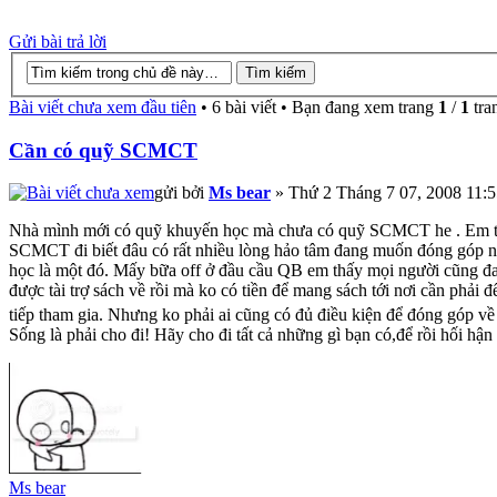
Gửi bài trả lời
Bài viết chưa xem đầu tiên
• 6 bài viết • Bạn đang xem trang
1
/
1
tra
Cần có quỹ SCMCT
gửi bởi
Ms bear
» Thứ 2 Tháng 7 07, 2008 11:
Nhà mình mới có quỹ khuyến học mà chưa có quỹ SCMCT he . Em thấ
SCMCT đi biết đâu có rất nhiều lòng hảo tâm đang muốn đóng góp
học là một đó. Mấy bữa off ở đầu cầu QB em thấy mọi người cũng đang
được tài trợ sách về rồi mà ko có tiền để mang sách tới nơi cần phải 
tiếp tham gia. Nhưng ko phải ai cũng có đủ điều kiện để đóng góp về
Sống là phải cho đi! Hãy cho đi tất cả những gì bạn có,để rồi hối hận n
Ms bear