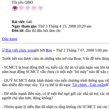
Tôi yêu QBO
Bài viết:
646
Ngày tham gia:
Thứ 3 Tháng 4 15, 2008 10:20 am
Đến từ:
đâu thì đâu hỏi làm chi
Đầu trang
gửi bởi
Rec
» Thứ 2 Tháng 7 07, 2008 5:00 pm
Trước hết xin được cám ơn những trăn trở của Bear. Vấn đề trên đún
- SCMCT là hoạt động thời vụ, kiểu các dự án và giải ngân sau khi k
năm hoạt động SCMCT vẫn chưa có một một "bộ máy" nào để xâu chuỗ
- QUỸ SCMCT được hình thành vào mỗi chương trình thông qua việ
tâm nhiều đến mục này. Và cụ thể là đã topic
Tài chính - Giải ngân
để
- Để nhấn mạnh điều này, có lẽ một thư ngỏ gửi các nhà tài trợ, các
người chú tâm hơn, đúng không?
- Nhóm quản lý diễn đàn đã nhận ra rằng không chỉ SCMCT mà các hoạ