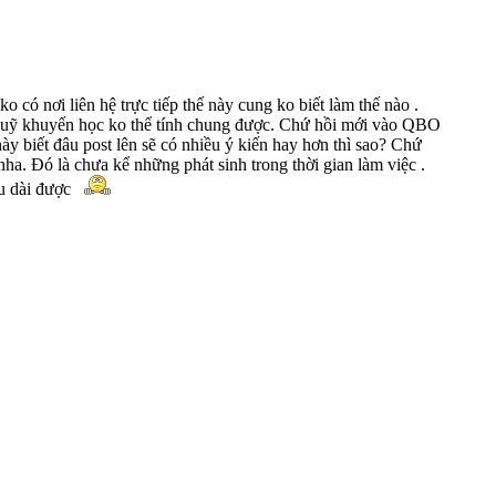
nơi liên hệ trực tiếp thế này cung ko biết làm thế nào .
quỹ khuyến học ko thể tính chung được. Chứ hồi mới vào QBO
biết đâu post lên sẽ có nhiều ý kiến hay hơn thì sao? Chứ
 nha. Đó là chưa kể những phát sinh trong thời gian làm việc .
âu dài được