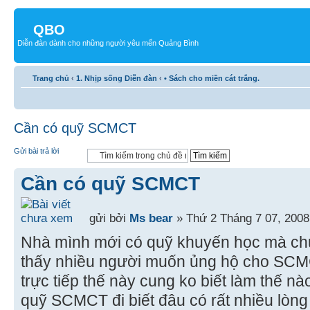
QBO
Diễn đàn dành cho những người yêu mến Quảng Bình
Trang chủ
‹
1. Nhịp sống Diễn đàn
‹
• Sách cho miền cát trắng.
Cần có quỹ SCMCT
Gửi bài trả lời
Cần có quỹ SCMCT
gửi bởi
Ms bear
» Thứ 2 Tháng 7 07, 2008
Nhà mình mới có quỹ khuyến học mà c
thấy nhiều người muốn ủng hộ cho SCMC
trực tiếp thế này cung ko biết làm thế n
quỹ SCMCT đi biết đâu có rất nhiều lò