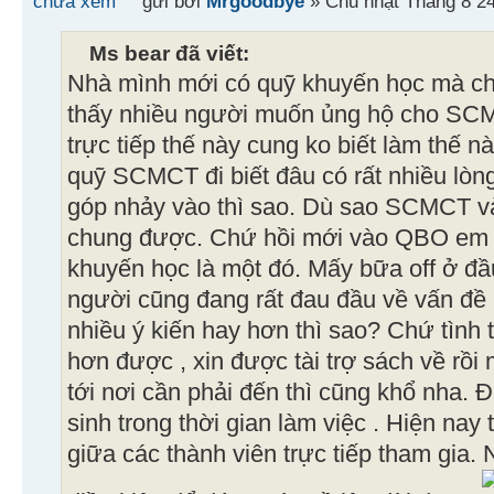
gửi bởi
Mrgoodbye
» Chủ nhật Tháng 8 24
Ms bear đã viết:
Nhà mình mới có quỹ khuyến học mà c
thấy nhiều người muốn ủng hộ cho SCM
trực tiếp thế này cung ko biết làm thế 
quỹ SCMCT đi biết đâu có rất nhiều lò
góp nhảy vào thì sao. Dù sao SCMCT và
chung được. Chứ hồi mới vào QBO em
khuyến học là một đó. Mấy bữa off ở đ
người cũng đang rất đau đầu về vấn đề n
nhiều ý kiến hay hơn thì sao? Chứ tình 
hơn được , xin được tài trợ sách về rồi
tới nơi cần phải đến thì cũng khổ nha. 
sinh trong thời gian làm việc . Hiện nay
giữa các thành viên trực tiếp tham gia.