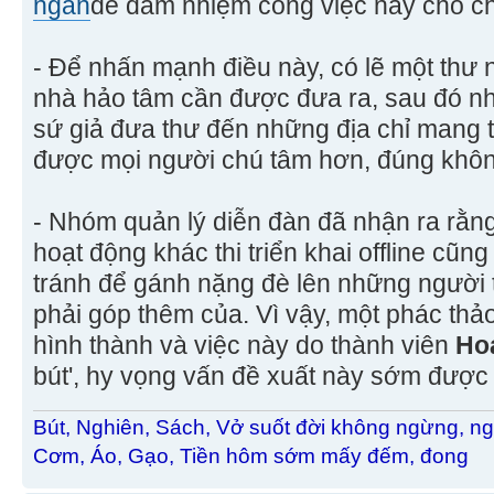
ngân
để đảm nhiệm công việc này cho ch
- Để nhấn mạnh điều này, có lẽ một thư n
nhà hảo tâm cần được đưa ra, sau đó n
sứ giả đưa thư đến những địa chỉ mang tí
được mọi người chú tâm hơn, đúng khô
- Nhóm quản lý diễn đàn đã nhận ra rằ
hoạt động khác thi triển khai offline cũ
tránh để gánh nặng đè lên những người 
phải góp thêm của. Vì vậy, một phác t
hình thành và việc này do thành viên
Ho
bút', hy vọng vấn đề xuất này sớm được
Bút, Nghiên, Sách, Vở suốt đời không ngừng, ng
Cơm, Áo, Gạo, Tiền hôm sớm mấy đếm, đong