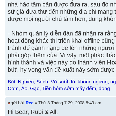
nhà hảo tâm cần được đưa ra, sau đó n
sứ giả đưa thư đến những địa chỉ mang tí
được mọi người chú tâm hơn, đúng khô
- Nhóm quản lý diễn đàn đã nhận ra rằ
hoạt động khác thi triển khai offline cũ
tránh để gánh nặng đè lên những người 
phải góp thêm của. Vì vậy, một phác t
hình thành và việc này do thành viên
Ho
bút', hy vọng vấn đề xuất này sớm được
Bút, Nghiên, Sách, Vở suốt đời không ngừng, ng
Cơm, Áo, Gạo, Tiền hôm sớm mấy đếm, đong
gửi bởi
Rec
» Thứ 3 Tháng 7 29, 2008 8:49 am
Hi Bear, Rubi & All,