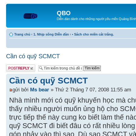
QBO
Diễn đàn dành cho những người yêu mến Quảng Bìn
Trang chủ
‹
1. Nhịp sống Diễn đàn
‹
• Sách cho miền cát trắng.
Cần có quỹ SCMCT
Gửi bài trả lời
Cần có quỹ SCMCT
gửi bởi
Ms bear
» Thứ 2 Tháng 7 07, 2008 11:55 am
Nhà mình mới có quỹ khuyến học mà c
thấy nhiều người muốn ủng hộ cho SCMC
trực tiếp thế này cung ko biết làm thế n
quỹ SCMCT đi biết đâu có rất nhiều lò
góp nhảy vào thì sao. Dù sao SCMCT và