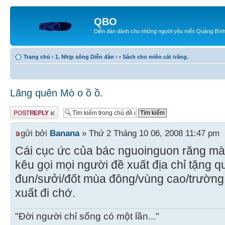
QBO
Diễn đàn dành cho những người yêu mến Quảng Bìn
Trang chủ
‹
1. Nhịp sống Diễn đàn
‹
• Sách cho miền cát trắng.
Lãng quên Mò o ồ ồ.
Gửi bài trả lời
gửi bởi
Banana
» Thứ 2 Tháng 10 06, 2008 11:47 pm
Cái cục ức của bác nguoinguon răng mà
kêu gọi mọi người đề xuất địa chỉ tặng 
đun/sưởi/đốt mùa đông/vùng cao/trường
xuất đi chớ.
"Đời người chỉ sống có một lần..."