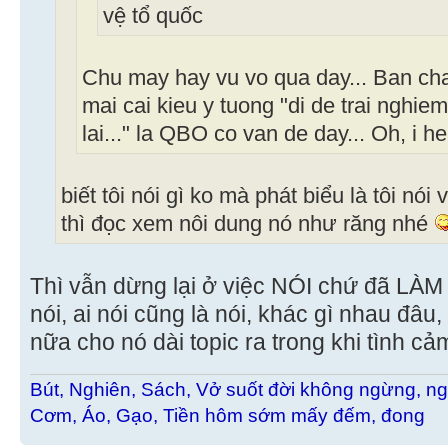
vệ tổ quốc
Chu may hay vu vo qua day... Ban cha
mai cai kieu y tuong "di de trai nghiem
lai..." la QBO co van de day... Oh, i he
biết tôi nói gì ko mà phát biểu là tôi nó
thì đọc xem nôi dung nó như răng nhé
Thì vẫn dừng lại ở việc NÓI chứ đã LÀM g
nói, ai nói cũng là nói, khác gì nhau đâu,
nữa cho nó dài topic ra trong khi tình cả
Bút, Nghiên, Sách, Vở suốt đời không ngừng, ng
Cơm, Áo, Gạo, Tiền hôm sớm mấy đếm, đong