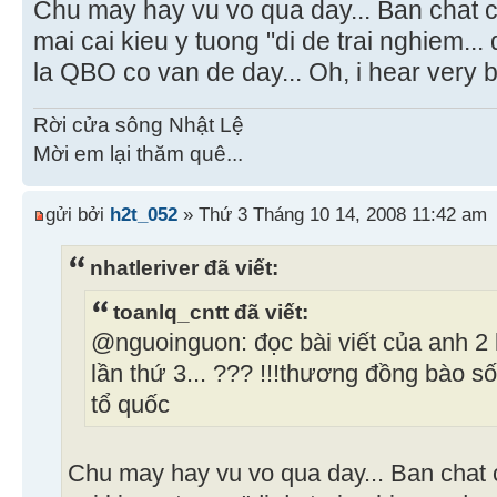
Chu may hay vu vo qua day... Ban chat 
mai cai kieu y tuong "di de trai nghiem... 
la QBO co van de day... Oh, i hear very bo
Rời cửa sông Nhật Lệ
Mời em lại thăm quê...
gửi bởi
h2t_052
» Thứ 3 Tháng 10 14, 2008 11:42 am
nhatleriver đã viết:
toanlq_cntt đã viết:
@nguoinguon: đọc bài viết của anh 2 l
lần thứ 3... ??? !!!thương đồng bào 
tổ quốc
Chu may hay vu vo qua day... Ban chat 