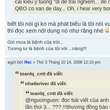
cai kieu y tuong "di de trai nghiem... de r
QBO co van de day... Oh, i hear very bori
biết tôi nói gì ko mà phát biểu là tôi nói
thì đọc xem nôi dung nó như răng nhé
Gió mưa là bệnh của trời...
Tương tư là bệnh của tôi với ...nàng!!!
gửi bởi
Rec
» Thứ 3 Tháng 10 14, 2008 12:10 pm
toanlq_cntt đã viết:
nhatleriver đã viết:
toanlq_cntt đã viết:
@nguoinguon: đọc bài viết của anh 2
lần thứ 3... ??? !!!thương đồng bà