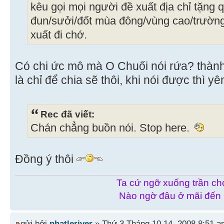
kêu gọi mọi người đề xuất địa chỉ tặng 
đun/sưởi/đốt mùa đông/vùng cao/trường
xuất đi chớ.
Có chi ức mô mà O Chuối nói rứa? thành r
là chỉ để chia sẽ thôi, khi nói được thì yên
Rec đã viết:
Chán chẳng buồn nói. Stop here.
Đồng ý thôi
Ta cứ ngỡ xuống trần chơ
Nào ngờ đâu ở mãi đến
gửi bởi
nhatleriver
» Thứ 3 Tháng 10 14, 2008 8:51 a