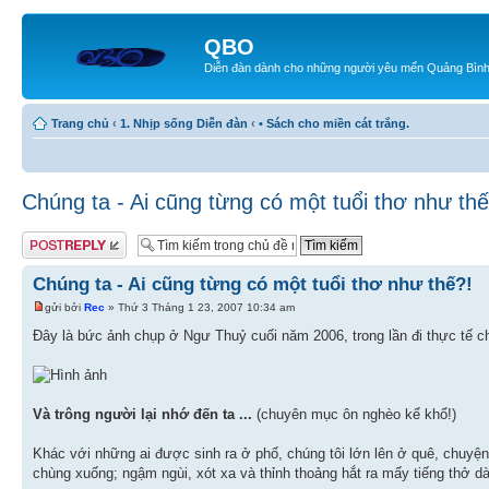
QBO
Diễn đàn dành cho những người yêu mến Quảng Bìn
Trang chủ
‹
1. Nhịp sống Diễn đàn
‹
• Sách cho miền cát trắng.
Chúng ta - Ai cũng từng có một tuổi thơ như thế
Gửi bài trả lời
Chúng ta - Ai cũng từng có một tuổi thơ như thế?!
gửi bởi
Rec
» Thứ 3 Tháng 1 23, 2007 10:34 am
Đây là bức ảnh chụp ở Ngư Thuỷ cuối năm 2006, trong lần đi thực tế 
Và trông người lại nhớ đến ta ...
(chuyên mục ôn nghèo kể khổ!)
Khác với những ai được sinh ra ở phố, chúng tôi lớn lên ở quê, chuyện
chùng xuống; ngậm ngùi, xót xa và thỉnh thoảng hắt ra mấy tiếng thở dài