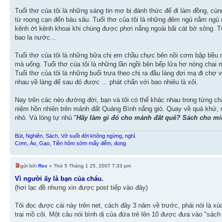
Tuổi thơ của tôi là những sáng tin mơ bị đánh thức để đi làm đồng, cùng
từ roọng cạn đến bàu sâu. Tuổi thơ của tôi là những đêm ngủ nằm ngủ ng
kênh ớt kênh khoai khi chúng được phơi nắng ngoài bãi cát bờ sông. 
bao la nước...
Tuổi thơ của tôi là những bữa chị em chầu chực bên nồi cơm bập bều nư
mà uống. Tuổi thơ của tôi là những lần ngồi bên bếp lửa hơ nóng chai
Tuổi thơ của tôi là những buổi trưa theo chị ra đầu làng đợi mạ đi chợ 
nhau về làng để sau đó được ... phát chẩn với bao nhiêu là xôi.
Nay trên các nẻo đường đời, bạn và tôi có thể khác nhau trong từng ch
niệm hồn nhiên trên mảnh đất Quảng Bình nắng gió. Quay về quá khứ, 
nhỏ. Và lòng tự nhủ "
Hãy làm gì đó cho mảnh đất quê? Sách cho miề
Bút, Nghiên, Sách, Vở suốt đời không ngừng, nghỉ.
Cơm, Áo, Gạo, Tiền hôm sớm mấy đếm, đong
gửi bởi
Rec
» Thứ 5 Tháng 1 25, 2007 7:33 pm
Vì người ấy là bạn của cháu.
(hơi lạc đề nhưng xin được post tiếp vào đây)
Tôi đọc được cái này trên net, cách đây 3 năm về trước, phải nói là x
trại mồ côi. Một câu nói bình dị của đứa trẻ lên 10 được đưa vào "sách 