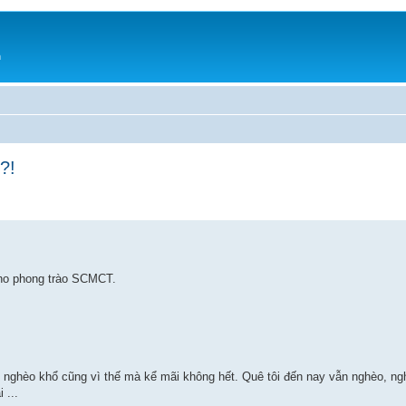
h
?!
cho phong trào SCMCT.
 nghèo khổ cũng vì thế mà kể mãi không hết. Quê tôi đến nay vẫn nghèo, ngh
 ...