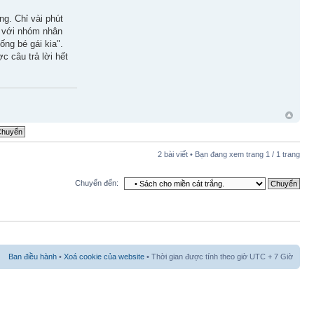
g. Chỉ vài phút
ch với nhóm nhân
ống bé gái kia".
c câu trả lời hết
2 bài viết • Bạn đang xem trang
1
/
1
trang
Chuyển đến:
Ban điều hành
•
Xoá cookie của website
• Thời gian được tính theo giờ UTC + 7 Giờ