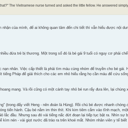
hat?" The Vietnamese nurse turned and asked the little fellow. He answered simply
ảm nhận của mình, để ai không quan tâm đến chi tiết thì vẫn hiểu được nội du
 nhiều đứa trẻ bị thương. Một trong số đó là bé gái 9 tuổi có nguy cơ phải chế
ạn nhân. Việc cấp thiết là phải tìm máu cùng nhóm để truyền cho bé gái. H
1 ít tiếng Pháp để giải thích cho các em nhỏ hiểu rằng họ cần máu để cứu sốn
oang mang. Và rồi cũng có một cánh tay nhỏ bé run rẩy đưa lên, lại chùng xu
Hùng" (trong đấy viết Heng - nên đoán là Hùng). Rồi chú bé được nhanh chóng
g tiến hành. Cậu bé nằm im thin thít. Khi kim tiêm cắm vào tĩnh mạch, một
ó lắc đầu. Nhưng sau đó vài tiếng nấc đứt đoạn lại tiếp tục bật ra. Nhìn sự bố
ể kìm nén - vài giọt nước đã trào ra trên khoé mắt. Nhóm nhân viên y tế biế