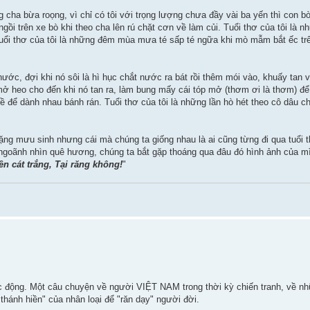
 cha bừa roọng, vì chỉ có tôi với trọng lượng chưa đầy vài ba yến thì con bò 
ồi trên xe bò khi theo cha lên rú chặt cơn về làm củi. Tuổi thơ của tôi là n
Tuổi thơ của tôi là những đêm mùa mưa té sấp té ngữa khi mò mẫm bắt ếc tr
ớc, đợi khi nó sôi là hì hục chắt nước ra bát rồi thêm mói vào, khuấy tan 
 mở heo cho đến khi nó tan ra, làm bung mấy cái tóp mở (thơm ơi là thơm) đ
về để dành nhau bánh rán. Tuổi thơ của tôi là những lần hò hét theo cô dâu ch
ặng mưu sinh nhưng cái mà chúng ta giống nhau là ai cũng từng đi qua tuổi 
ngoãnh nhìn quê hương, chúng ta bắt gặp thoáng qua đâu đó hình ảnh của m
n cát trắng, Tại răng không!
"
úc động. Một câu chuyện về người VIỆT NAM trong thời kỳ chiến tranh, về nh
thánh hiền" của nhân loại để "răn dạy" người đời.