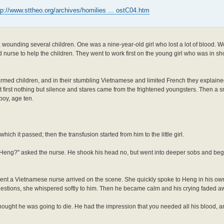
tp://www.sttheo.org/archives/homilies ... ostC04.htm
 wounding several children. One was a nine-year-old girl who lost a lot of blood. W
nurse to help the children. They went to work first on the young girl who was in 
harmed children, and in their stumbling Vietnamese and limited French they explaine
. At first nothing but silence and stares came from the frightened youngsters. Then a
boy, age ten.
hich it passed; then the transfusion started from him to the little girl.
ng, Heng?" asked the nurse. He shook his head no, but went into deeper sobs and be
t a Vietnamese nurse arrived on the scene. She quickly spoke to Heng in his ow
uestions, she whispered softly to him. Then he became calm and his crying faded a
hought he was going to die. He had the impression that you needed all his blood, a