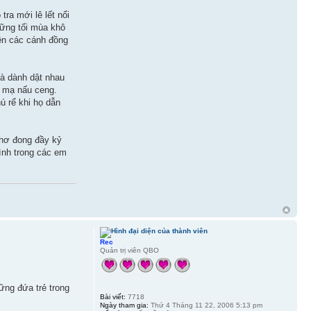
tra mới lê lết nổi
hững tối mùa khô
ên các cánh đồng
và dành dật nhau
ể mạ nấu ceng.
ú rể khi họ dẫn
thơ đong đầy kỷ
ình trong các em
Rec
Quản trị viên QBO
ững đứa trẻ trong
Bài viết:
7718
Ngày tham gia:
Thứ 4 Tháng 11 22, 2006 5:13 pm