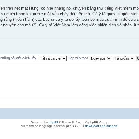
iện trên nét mặt Hùng, cô nhẹ nhàng hỏi chuyện bằng thứ tiếng Việt mềm mỏn
ới nụ cười trong khi nước mắt vẫn chảy dài trên má. Cô ý tá quay lại giải thí
ng rằng (hiểu nhầm) các bác sĩ và y tá sẽ lấy toàn bộ máu của mình để cứu s
tự nguyện cho máu?". Cô y tá Việt Nam làm công việc phiên dịch và nhận đượ
ị những bài viết cách đây:
Sắp xếp theo
Powered by
phpBB
® Forum Software © phpBB Group
Vietnamese language pack for phpBB 3.0.x
download and support
.