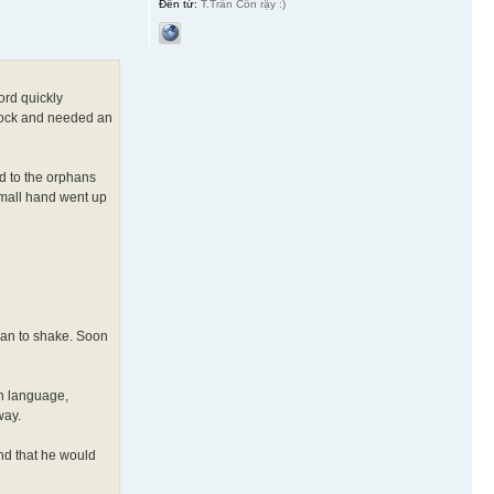
Đến từ:
T.Trấn Cồn rậy :)
ord quickly
shock and needed an
d to the orphans
 small hand went up
gan to shake. Soon
n language,
way.
nd that he would