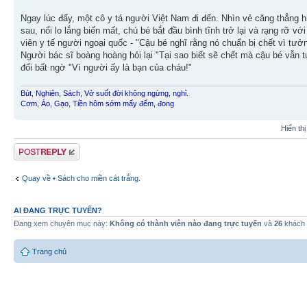
Ngay lúc đấy, một cô y tá người Việt Nam đi đến. Nhìn vẻ căng thẳng h
sau, nổi lo lắng biến mất, chú bé bắt đầu bình tĩnh trở lại và rạng rỡ v
viên y tế người ngoại quốc - "Cậu bé nghĩ rằng nó chuẩn bị chết vì tưở
Người bác sĩ boàng hoàng hỏi lại "Tại sao biết sẽ chết mà cậu bé vẫn 
đổi bất ngờ "Vì người ấy là bạn của cháu!"
Bút, Nghiên, Sách, Vở suốt đời không ngừng, nghỉ.
Cơm, Áo, Gạo, Tiền hôm sớm mấy đếm, đong
Hiển th
Gửi bài trả lời
Quay về • Sách cho miền cát trắng.
AI ĐANG TRỰC TUYẾN?
Đang xem chuyên mục này:
Không có thành viên nào đang trực tuyến
và
26
khách
Trang chủ