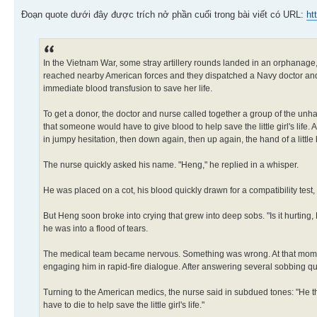
Đoạn quote dưới đây được trích nở phần cuối trong bài viết có URL:
ht
In the Vietnam War, some stray artillery rounds landed in an orphanage,
reached nearby American forces and they dispatched a Navy doctor and 
immediate blood transfusion to save her life.
To get a donor, the doctor and nurse called together a group of the un
that someone would have to give blood to help save the little girl's life
in jumpy hesitation, then down again, then up again, the hand of a little 
The nurse quickly asked his name. "Heng," he replied in a whisper.
He was placed on a cot, his blood quickly drawn for a compatibility test, w
But Heng soon broke into crying that grew into deep sobs. "Is it hurti
he was into a flood of tears.
The medical team became nervous. Something was wrong. At that momen
engaging him in rapid-fire dialogue. After answering several sobbing q
Turning to the American medics, the nurse said in subdued tones: "He t
have to die to help save the little girl's life."