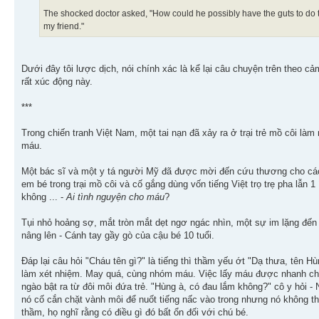
The shocked doctor asked, "How could he possibly have the guts to do t
my friend."
Dưới đây tôi lược dịch, nói chính xác là kể lại câu chuyện trên theo c
rất xúc động này.
***
Trong chiến tranh Việt Nam, một tai nạn đã xảy ra ở trại trẻ mồ côi làm
máu.
Một bác sĩ và một y tá người Mỹ đã được mời đến cứu thương cho các n
em bé trong trại mồ côi và cố gắng dùng vốn tiếng Việt trọ trẹ pha lẫn 
không ... -
Ai tình nguyện cho máu
?
Tụi nhỏ hoảng sợ, mắt tròn mắt dẹt ngơ ngác nhìn, một sự im lặng đến h
nâng lên - Cánh tay gầy gò của cậu bé 10 tuổi.
Đáp lại câu hỏi "Cháu tên gì?" là tiếng thì thầm yếu ớt "Dạ thưa, tên 
làm xét nhiệm. May quá, cùng nhóm máu. Việc lấy máu được nhanh chón
ngào bật ra từ đôi môi đứa trẻ. "Hùng à, có đau lắm không?" cô y hỏi - N
nó cố cắn chặt vành môi để nuốt tiếng nấc vào trong nhưng nó không th
thầm, họ nghĩ rằng có điều gì đó bất ổn đối với chú bé.