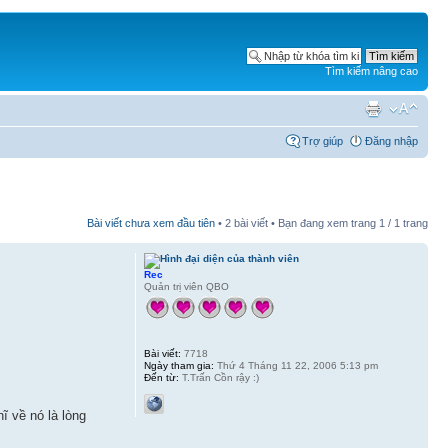
Tìm kiếm nâng cao
Trợ giúp
Đăng nhập
Bài viết chưa xem đầu tiên
• 2 bài viết • Bạn đang xem trang
1
/
1
trang
Rec
Quản trị viên QBO
Bài viết:
7718
Ngày tham gia:
Thứ 4 Tháng 11 22, 2006 5:13 pm
Đến từ:
T.Trấn Cồn rậy :)
ĩ về nó là lòng