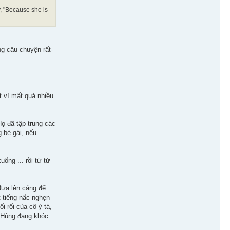
, "Because she is
ng câu chuyện rất-
t vì mất quá nhiều
ọ đã tập trung các
g bé gái, nếu
ống ... rồi từ từ
 đưa lên cáng để
 tiếng nấc nghẹn
i rối của cô ý tá,
t Hùng đang khóc