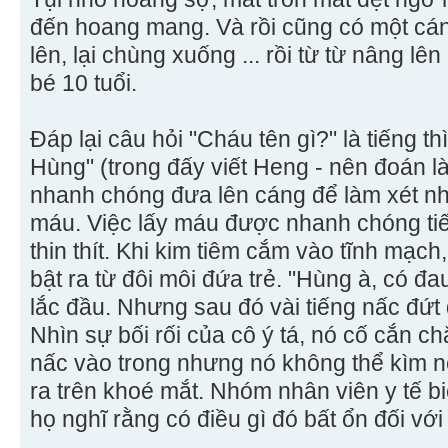
đến hoang mang. Và rồi cũng có một cán
lên, lại chùng xuống ... rồi từ từ nâng l
bé 10 tuổi.
Đáp lại câu hỏi "Cháu tên gì?" là tiếng t
Hùng" (trong đấy viết Heng - nên đoán l
nhanh chóng đưa lên cáng để làm xét n
máu. Việc lấy máu được nhanh chóng ti
thin thít. Khi kim tiêm cắm vào tĩnh mạc
bật ra từ đôi môi đứa trẻ. "Hùng à, có đa
lắc đầu. Nhưng sau đó vài tiếng nấc đứt đ
Nhìn sự bối rối của cô ý tá, nó cố cắn ch
nấc vào trong nhưng nó không thể kìm né
ra trên khoé mắt. Nhóm nhân viên y tế b
họ nghĩ rằng có điều gì đó bất ổn đối với