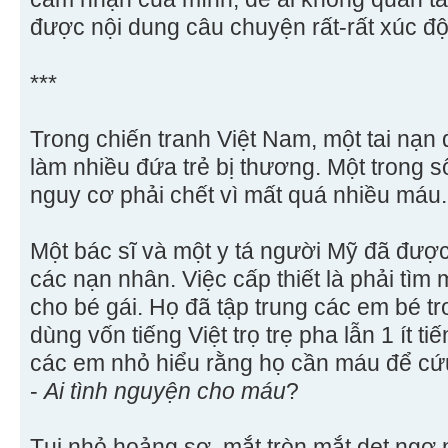
được nội dung câu chuyện rất-rất xúc độ
***
Trong chiến tranh Việt Nam, một tai nạn đ
làm nhiều đứa trẻ bị thương. Một trong số
nguy cơ phải chết vì mất quá nhiều máu.
Một bác sĩ và một y tá người Mỹ đã đượ
các nạn nhân. Việc cấp thiết là phải tì
cho bé gái. Họ đã tập trung các em bé tr
dùng vốn tiếng Việt trọ trẹ pha lẫn 1 ít t
các em nhỏ hiểu rằng họ cần máu để cứu
-
Ai tình nguyện cho máu
?
Tụi nhỏ hoảng sợ, mắt tròn mắt dẹt ngơ 