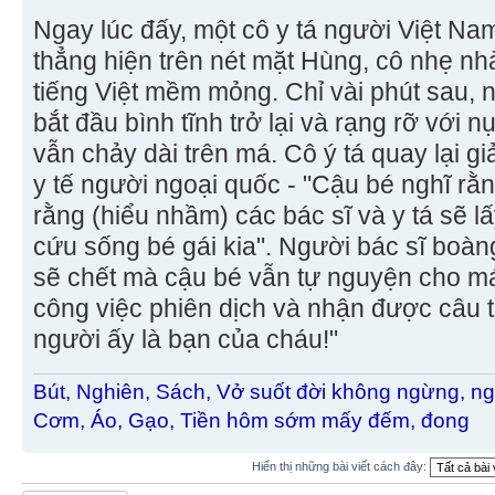
Ngay lúc đấy, một cô y tá người Việt Na
thẳng hiện trên nét mặt Hùng, cô nhẹ n
tiếng Việt mềm mỏng. Chỉ vài phút sau, n
bắt đầu bình tĩnh trở lại và rạng rỡ với 
vẫn chảy dài trên má. Cô ý tá quay lại gi
y tế người ngoại quốc - "Cậu bé nghĩ rằn
rằng (hiểu nhầm) các bác sĩ và y tá sẽ 
cứu sống bé gái kia". Người bác sĩ boàng
sẽ chết mà cậu bé vẫn tự nguyện cho má
công việc phiên dịch và nhận được câu tr
người ấy là bạn của cháu!"
Bút, Nghiên, Sách, Vở suốt đời không ngừng, ng
Cơm, Áo, Gạo, Tiền hôm sớm mấy đếm, đong
Hiển thị những bài viết cách đây: