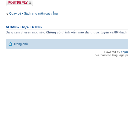
Gửi bài trả lời
Quay về • Sách cho miền cát trắng.
AI ĐANG TRỰC TUYẾN?
Đang xem chuyên mục này:
Không có thành viên nào đang trực tuyến
và
80
khách
Trang chủ
Powered by
php
Vietnamese language pa