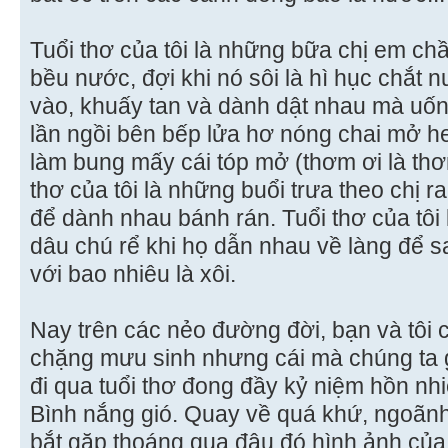
Tuổi thơ của tôi là những bữa chị em c
bều nước, đợi khi nó sôi là hì hục chắt n
vào, khuấy tan và dành dật nhau mà uống
lần ngồi bên bếp lửa hơ nóng chai mở he
làm bung mấy cái tóp mở (thơm ơi là th
thơ của tôi là những buổi trưa theo chị r
để dành nhau bánh rán. Tuổi thơ của tôi 
dâu chú rể khi họ dẫn nhau về làng để s
với bao nhiêu là xôi.
Nay trên các nẻo đường đời, bạn và tôi 
chặng mưu sinh nhưng cái mà chúng ta g
đi qua tuổi thơ đong đầy kỷ niệm hồn n
Bình nắng gió. Quay về quá khứ, ngoãn
bắt gặp thoáng qua đâu đó hình ảnh của