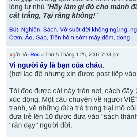
lòng tự nhủ "
Hãy làm gì đó cho mảnh đ
cát trắng, Tại răng không!
"
Bút, Nghiên, Sách, Vở suốt đời không ngừng, ng
Cơm, Áo, Gạo, Tiền hôm sớm mấy đếm, đong
gửi bởi
Rec
» Thứ 5 Tháng 1 25, 2007 7:33 pm
Vì người ấy là bạn của cháu.
(hơi lạc đề nhưng xin được post tiếp vào
Tôi đọc được cái này trên net, cách đây 
xúc động. Một câu chuyện về người VIỆT
tranh, về những đứa trẻ trong trại mồ côi
đứa trẻ lên 10 được đưa vào "sách thánh
"răn dạy" người đời.