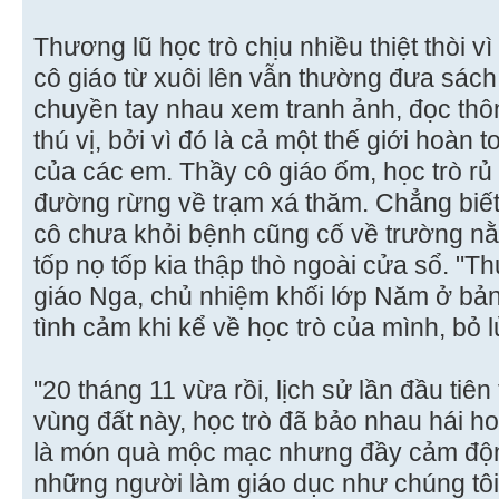
Thương lũ học trò chịu nhiều thiệt thòi vì
cô giáo từ xuôi lên vẫn thường đưa sách
chuyền tay nhau xem tranh ảnh, đọc thôn
thú vị, bởi vì đó là cả một thế giới hoàn
của các em. Thầy cô giáo ốm, học trò rủ
đường rừng về trạm xá thăm. Chẳng biết 
cô chưa khỏi bệnh cũng cố về trường nằ
tốp nọ tốp kia thập thò ngoài cửa sổ. "Th
giáo Nga, chủ nhiệm khối lớp Năm ở bản
tình cảm khi kể về học trò của mình, bỏ 
"20 tháng 11 vừa rồi, lịch sử lần đầu tiê
vùng đất này, học trò đã bảo nhau hái h
là món quà mộc mạc nhưng đầy cảm độn
những người làm giáo dục như chúng tôi