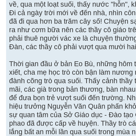
về, qua một loạt suối, thấy nước "hỗn", k
Ði cả ngày trời mới về đến nhà, nhìn côn
đã đi qua hơn ba trăm cây số! Chuyện sạ
ra như cơm bữa nên các thầy cô giáo tr
phải thuê người vác xe là chuyện thườn
Ðàn, các thầy cô phải vượt qua mười hai k
Thời gian đầu ở bản Eo Bù, những hôm t
xiết, cha mẹ học trò còn bận làm nương r
đành cõng trò qua suối. Thấy cảnh thầy 
mãi, các già trong bản thương, bàn nha
để đưa bọn trẻ vượt suối đến trường. N
hiệu trưởng Nguyễn Văn Quân phấn khởi
sự quan tâm của Sở Giáo dục - Ðào tạo
phao đã được cấp về huyện. Thầy trò cá
lắng bất an mỗi lần qua suối trong mùa 