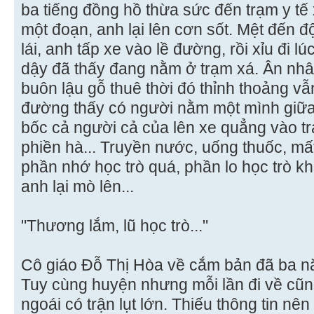
ba tiếng đồng hồ thừa sức đến trạm y tế 
một đoạn, anh lại lên cơn sốt. Mệt đến 
lái, anh tấp xe vào lề đường, rồi xỉu đi l
dậy đã thấy đang nằm ở trạm xá. Ân nhân
buôn lậu gỗ thuê thời đó thỉnh thoảng vẫ
đường thấy có người nằm một mình giữa
bốc cả người cả của lên xe quẳng vào trạ
phiền hà... Truyền nước, uống thuốc, mấ
phần nhớ học trò quá, phần lo học trò kh
anh lại mò lên...
"Thương lắm, lũ học trò..."
Cô giáo Ðỗ Thị Hòa về cắm bản đã ba n
Tuy cùng huyện nhưng mỗi lần đi về cũn
ngoái có trận lụt lớn. Thiếu thông tin nê