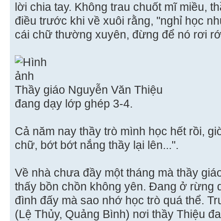
lời chia tay. Không trau chuốt mĩ miều, t
điều trước khi về xuôi rằng, "nghỉ học n
cái chữ thường xuyên, đừng để nó rơi r
Thầy giáo Nguyễn Văn Thiệu
đang dạy lớp ghép 3-4.
Cả năm nay thầy trò mình học hết rồi, gi
chữ, bớt bớt nắng thầy lại lên...".
Về nhà chưa đầy một tháng mà thầy giá
thấy bồn chồn không yên. Ðang ở rừng qu
đình đấy mà sao nhớ học trò quá thể. 
(Lệ Thủy, Quảng Bình) nơi thầy Thiệu đa