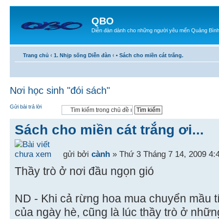
QBO
Diễn đàn dành cho những người yêu mến Quảng Bìn
Trang chủ
‹
1. Nhịp sống Diễn đàn
‹
• Sách cho miền cát trắng.
Nơi học sinh "đói sách"
Gửi bài trả lời
Sách cho miền cát trắng ơi...
gửi bởi
cành
» Thứ 3 Tháng 7 14, 2009 4:
Thầy trò ở nơi đầu ngọn gió
ND - Khi cả rừng hoa mua chuyển mầu tí
của ngày hè, cũng là lúc thầy trò ở nhữn