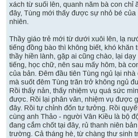
xách từ suối lên, quanh năm bà con chỉ 
đây, Tùng mới thấy được sự nhỏ bé của 
nhiên.
Thầy giáo trẻ mới từ dưới xuôi lên, lạ nướ
tiếng đồng bào thì không biết, khó khăn 
thầy hiền lành, gặp ai cũng chào, lại dạ
tiếng, học chữ, nên sau mấy hôm, bà co
của bản. Ðêm đầu tiên Tùng ngủ lại nhà d
mà suốt đêm Tùng trăn trở không ngủ đ
Rồi thấy nản, thấy nhiệm vụ quá sức mì
được. Rồi lại phân vân, nhiệm vụ được gi
đây. Rồi tự chỉnh đốn tư tưởng. Rồi quy
cùng anh Thảo - người Vân Kiều là bộ đ
đang cắm chốt tại đây, rủ thanh niên bả
trường. Cả tháng hè, từ chàng thư sinh tr