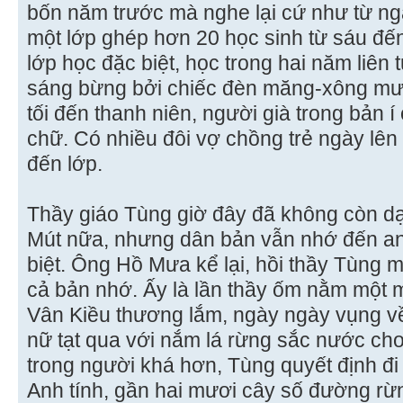
bốn năm trước mà nghe lại cứ như từ ngà
một lớp ghép hơn 20 học sinh từ sáu đến 
lớp học đặc biệt, học trong hai năm liên 
sáng bừng bởi chiếc đèn măng-xông mượ
tối đến thanh niên, người già trong bản í
chữ. Có nhiều đôi vợ chồng trẻ ngày lên 
đến lớp.
Thầy giáo Tùng giờ đây đã không còn d
Mút nữa, nhưng dân bản vẫn nhớ đến anh
biệt. Ông Hồ Mưa kể lại, hồi thầy Tùng m
cả bản nhớ. Ấy là lần thầy ốm nằm một m
Vân Kiều thương lắm, ngày ngày vụng về
nữ tạt qua với nắm lá rừng sắc nước cho
trong người khá hơn, Tùng quyết định đi
Anh tính, gần hai mươi cây số đường rừng,