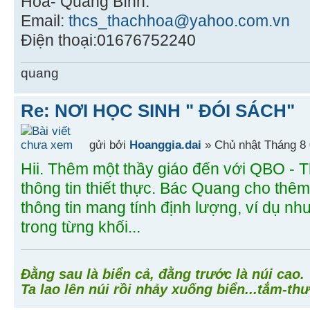
Hóa- Quảng Bình.
Email:
thcs_thachhoa@yahoo.com.vn
Điện thoại:01676752240
quang
Re: NƠI HỌC SINH " ĐÓI SÁCH"
gửi bởi
Hoanggia.dai
» Chủ nhật Tháng 8 
Hii. Thêm một thầy giáo đến với QBO -
thông tin thiết thực. Bác Quang cho thêm 
thông tin mang tính định lượng, ví dụ nh
trong từng khối...
Đằng sau là biển cả, đằng trước là núi cao.
Ta lao lên núi rồi nhảy xuống biển...tắm-thư