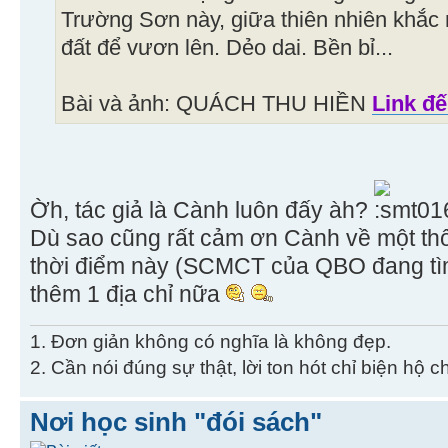
Trường Sơn này, giữa thiên nhiên khắc 
đất để vươn lên. Dẻo dai. Bền bỉ...
Bài và ảnh: QUÁCH THU HIỀN
Link đ
Ờh, tác giả là Cành luôn đấy àh?
Dù sao cũng rất cảm ơn Cành về một thông
thời điểm này (SCMCT của QBO đang tìm
thêm 1 địa chỉ nữa
1. Đơn giản không có nghĩa là không đẹp.
2. Cần nói đúng sự thật, lời ton hót chỉ biện hộ 
Nơi học sinh "đói sách"