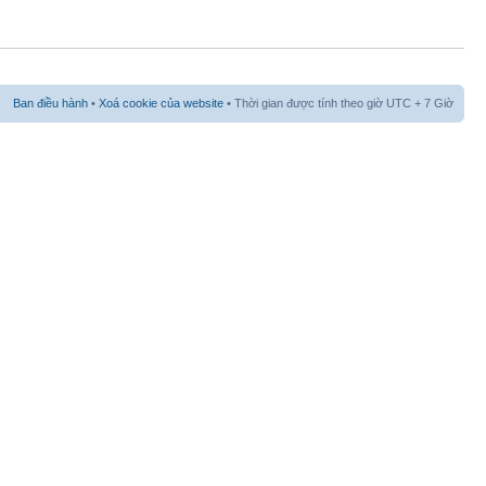
Ban điều hành
•
Xoá cookie của website
• Thời gian được tính theo giờ UTC + 7 Giờ