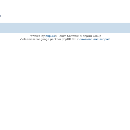
h
Powered by
phpBB
® Forum Software © phpBB Group
Vietnamese language pack for phpBB 3.0.x
download and support
.