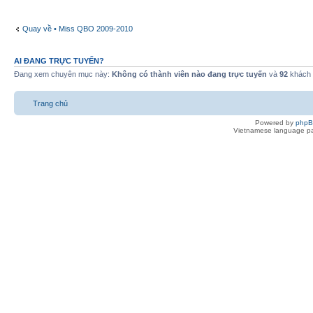
Quay về • Miss QBO 2009-2010
AI ĐANG TRỰC TUYẾN?
Đang xem chuyên mục này:
Không có thành viên nào đang trực tuyến
và
92
khách
Trang chủ
Powered by
php
Vietnamese language pa