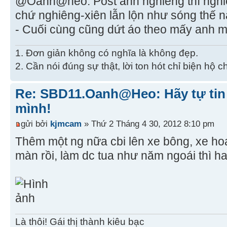
@Oanh@heo: Post ảnh nghiêng thì nghiên
chứ nghiêng-xiên lẫn lộn như sóng thế 
- Cuối cùng cũng dứt áo theo mấy anh 
1. Đơn giản không có nghĩa là không đẹp.
2. Cần nói đúng sự thật, lời ton hót chỉ biện hộ 
Re: SBD11.Oanh@Heo: Hãy tự tin 
mình!
gửi bởi
kjmcam
» Thứ 2 Tháng 4 30, 2012 8:10 pm
Thêm một ng nữa cbi lên xe bông, xe h
màn rồi, làm dc tua như năm ngoái thì hay
Là thôi! Gái thị thành kiêu bạc