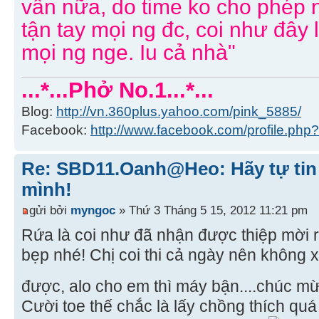
vân nữa, do time ko cho phép 
tận tay mọi ng đc, coi như đây là
mọi ng nge. Iu cả nhà"
...*...Phở No.1...*...
Blog:
http://vn.360plus.yahoo.com/pink_5885/
Facebook:
http://www.facebook.com/profile.p
Re: SBD11.Oanh@Heo: Hãy tự tin 
mình!
gửi bởi
myngoc
» Thứ 3 Tháng 5 15, 2012 11:21 pm
Rứa là coi như đã nhận được thiệp mời 
bẹp nhé! Chị coi thi cả ngày nên không
được, alo cho em thì máy bận....chúc mừ
Cười toe thế chắc là lấy chồng thích quá