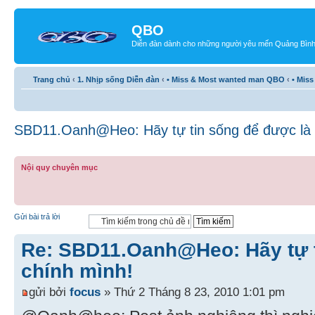
QBO
Diễn đàn dành cho những người yêu mến Quảng Bìn
Trang chủ
‹
1. Nhịp sống Diễn đàn
‹
• Miss & Most wanted man QBO
‹
• Mis
SBD11.Oanh@Heo: Hãy tự tin sống để được là 
Nội quy chuyên mục
Gửi bài trả lời
Re: SBD11.Oanh@Heo: Hãy tự t
chính mình!
gửi bởi
focus
» Thứ 2 Tháng 8 23, 2010 1:01 pm