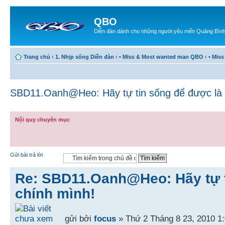
QBO
Diễn đàn dành cho những người yêu mến Quảng Bìn
Trang chủ
‹
1. Nhịp sống Diễn đàn
‹
• Miss & Most wanted man QBO
‹
• Mis
SBD11.Oanh@Heo: Hãy tự tin sống để được là 
Nội quy chuyên mục
Gửi bài trả lời
Re: SBD11.Oanh@Heo: Hãy tự t
chính mình!
gửi bởi
focus
» Thứ 2 Tháng 8 23, 2010 1