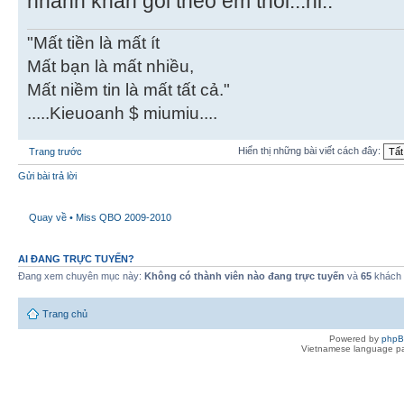
nhanh khăn gói theo em thôi...hi..
"Mất tiền là mất ít
Mất bạn là mất nhiều,
Mất niềm tin là mất tất cả."
.....Kieuoanh $ miumiu....
Hiển thị những bài viết cách đây:
Trang trước
Gửi bài trả lời
Quay về • Miss QBO 2009-2010
AI ĐANG TRỰC TUYẾN?
Đang xem chuyên mục này:
Không có thành viên nào đang trực tuyến
và
65
khách
Trang chủ
Powered by
php
Vietnamese language pa