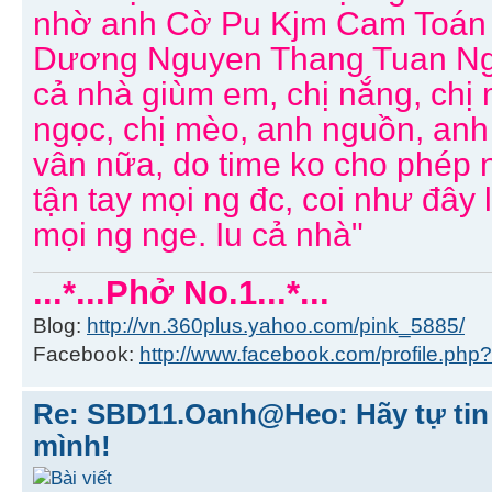
nhờ anh Cờ Pu Kjm Cam Toán
Dương Nguyen Thang Tuan Ngu
cả nhà giùm em, chị nắng, chị 
ngọc, chị mèo, anh nguồn, anh 
vân nữa, do time ko cho phép 
tận tay mọi ng đc, coi như đây là
mọi ng nge. Iu cả nhà"
...*...Phở No.1...*...
Blog:
http://vn.360plus.yahoo.com/pink_5885/
Facebook:
http://www.facebook.com/profile.p
Re: SBD11.Oanh@Heo: Hãy tự tin 
mình!