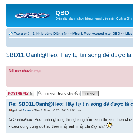
QBO
Diễn đàn dành cho những người yêu mến Quảng Bìn
Trang chủ
‹
1. Nhịp sống Diễn đàn
‹
• Miss & Most wanted man QBO
‹
• Mis
SBD11.Oanh@Heo: Hãy tự tin sống để được là 
Nội quy chuyên mục
Gửi bài trả lời
Re: SBD11.Oanh@Heo: Hãy tự tin sống để được là c
gửi bởi
focus
» Thứ 2 Tháng 8 23, 2010 1:01 pm
@Oanh@heo: Post ảnh nghiêng thì nghiêng hẳn, xiên thì xiên luôn chứ
- Cuối cùng cũng dứt áo theo mấy anh mấy chị đấy àh?