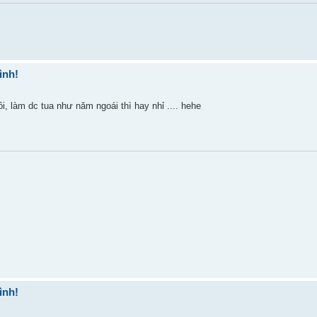
ình!
 làm dc tua như năm ngoái thì hay nhỉ .... hehe
ình!