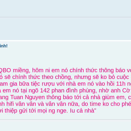
ình!
à QBO miềng, hôm ni em nó chính thức thông báo v
nó sẽ chính thức theo chồng, nhưng sẽ ko bỏ cuộc
am gia bữa tiệc rượu với nhà em nó vào hồi 11h ng
hà em nó tại ngõ 142 phan đình phùng, nhờ anh C
 Tuan Nguyen thông báo tới cả nhà giùm em, ch
nh hifi vân vân và vân vân nữa, do time ko cho p
ời thiệp gửi tới mọi ng nge. Iu cả nhà"