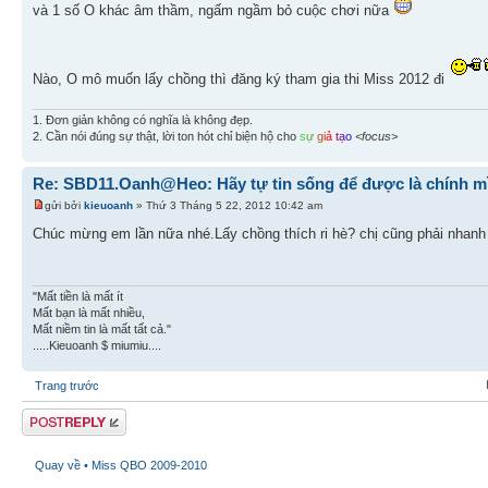
và 1 số O khác âm thầm, ngấm ngầm bỏ cuộc chơi nữa
Nào, O mô muốn lấy chồng thì đăng ký tham gia thi Miss 2012 đi
1. Đơn giản không có nghĩa là không đẹp.
2. Cần nói đúng sự thật, lời ton hót chỉ biện hộ cho
s
ự
g
i
ả
t
ạ
o
<focus>
Re: SBD11.Oanh@Heo: Hãy tự tin sống để được là chính m
gửi bởi
kieuoanh
» Thứ 3 Tháng 5 22, 2012 10:42 am
Chúc mừng em lần nữa nhé.Lấy chồng thích ri hè? chị cũng phải nhanh k
"Mất tiền là mất ít
Mất bạn là mất nhiều,
Mất niềm tin là mất tất cả."
.....Kieuoanh $ miumiu....
Trang trước
Gửi bài trả lời
Quay về • Miss QBO 2009-2010