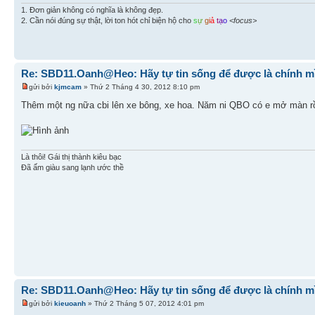
1. Đơn giản không có nghĩa là không đẹp.
2. Cần nói đúng sự thật, lời ton hót chỉ biện hộ cho
s
ự
g
i
ả
t
ạ
o
<focus>
Re: SBD11.Oanh@Heo: Hãy tự tin sống để được là chính m
gửi bởi
kjmcam
» Thứ 2 Tháng 4 30, 2012 8:10 pm
Thêm một ng nữa cbi lên xe bông, xe hoa. Năm ni QBO có e mở màn rồi,
Là thôi! Gái thị thành kiêu bạc
Đã ấm giàu sang lạnh ước thề
Re: SBD11.Oanh@Heo: Hãy tự tin sống để được là chính m
gửi bởi
kieuoanh
» Thứ 2 Tháng 5 07, 2012 4:01 pm