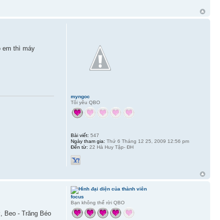
o em thì máy
myngoc
Tôi yêu QBO
Bài viết:
547
Ngày tham gia:
Thứ 6 Tháng 12 25, 2009 12:56 pm
Đến từ:
22 Hà Huy Tập- ĐH
focus
Bạn không thể rời QBO
, Beo - Trăng Béo