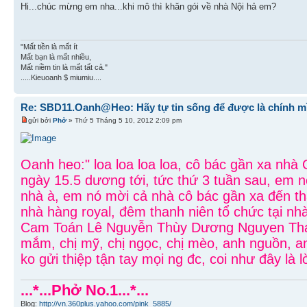
Hi...chúc mừng em nha...khi mô thì khăn gói về nhà Nội hả em?
"Mất tiền là mất ít
Mất bạn là mất nhiều,
Mất niềm tin là mất tất cả."
.....Kieuoanh $ miumiu....
Re: SBD11.Oanh@Heo: Hãy tự tin sống để được là chính m
gửi bởi
Phở
» Thứ 5 Tháng 5 10, 2012 2:09 pm
Oanh heo:" loa loa loa loa, cô bác gần xa nh
ngày 15.5 dương tới, tức thứ 3 tuần sau, em 
nhà à, em nó mời cả nhà cô bác gần xa đến th
nhà hàng royal, đêm thanh niên tổ chức tại n
Cam Toán Lê Nguyễn Thùy Dương Nguyen Thang
mắm, chị mỹ, chị ngọc, chị mèo, anh nguồn, a
ko gửi thiệp tận tay mọi ng đc, coi như đây là l
...*...Phở No.1...*...
Blog:
http://vn.360plus.yahoo.com/pink_5885/