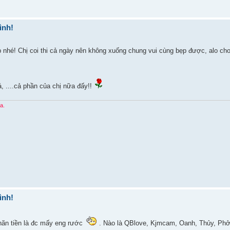
ình!
 nhé! Chị coi thi cả ngày nên không xuống chung vui cùng bẹp được, alo ch
á, ....cả phần của chị nữa đấy!!
a.
ình!
hãn tiền là đc mấy eng rước
. Nào là QBlove, Kjmcam, Oanh, Thủy, Phở