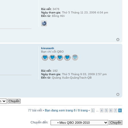
Bài viết:
3476
Ngày tham gia:
Thứ 5 Tháng 11 23, 2006 4:04 pm
Đến từ:
Đồng Hới
kieuoanh
Bạn chí cốt QBO
Bài viết:
192
Ngày tham gia:
Thứ 5 Tháng 9 03, 2009 2:57 pm
Đến từ:
Quảng Xuân-QuảngTrach-QB
77 bài viết •
Bạn đang xem trang
8
/
8
trang
•
...
1
4
5
6
7
8
Chuyển đến: