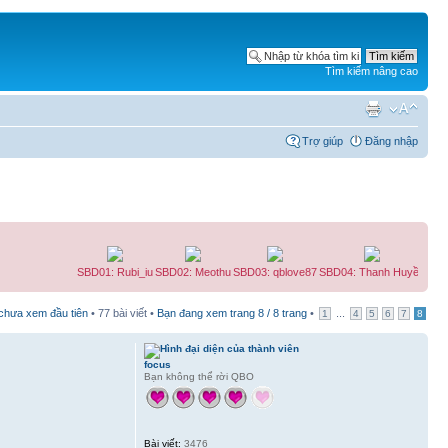
Tìm kiếm nâng cao
Trợ giúp
Đăng nhập
SBD01: Rubi_iu
SBD02: Meothu
SBD03: qblove87
SBD04: Thanh Huyền
SBD05:
 chưa xem đầu tiên
• 77 bài viết •
Bạn đang xem trang
8
/
8
trang
•
...
1
4
5
6
7
8
focus
Bạn không thể rời QBO
Bài viết:
3476