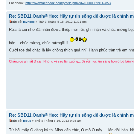
Facebook:
http://www.facebook.com/profile.php?id=100000399142853
Re: SBD11.Oanh@Heo: Hãy tự tin sống để được là chính m
gửi bởi
myngoc
» Thứ 3 Tháng 5 15, 2012 11:21 pm
Rứa là coi như đã nhận được thiệp mời rồi, ghi nhận và chúc mừng bẹp
bận....chúc mừng, chúc mừng!!!!!
Cười toe thế chắc là lấy chồng thích quá nhỉ! Hạnh phúc tràn trề em nh
Chẳng có gì mất đi cả ! Những vì sao lặn xuống... để rồi mọc lên sáng hơn ở bờ bên ki
Re: SBD11.Oanh@Heo: Hãy tự tin sống để được là chính m
gửi bởi
focus
» Thứ 4 Tháng 5 16, 2012 9:25 am
Từ hồi mấy O đăng ký thi Miss đến chừ, O mô O nấy ... lên đời hẳn. N