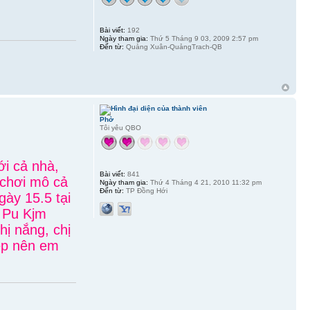
Bài viết:
192
Ngày tham gia:
Thứ 5 Tháng 9 03, 2009 2:57 pm
Đến từ:
Quảng Xuân-QuảngTrach-QB
Phở
Tôi yêu QBO
ới cả nhà,
Bài viết:
841
 chơi mô cả
Ngày tham gia:
Thứ 4 Tháng 4 21, 2010 11:32 pm
Đến từ:
TP Đồng Hới
ày 15.5 tại
ờ Pu Kjm
ị nắng, chị
hép nên em