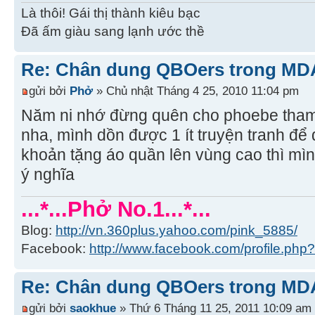
Là thôi! Gái thị thành kiêu bạc
Đã ấm giàu sang lạnh ước thề
Re: Chân dung QBOers trong MD
gửi bởi
Phở
» Chủ nhật Tháng 4 25, 2010 11:04 pm
Năm ni nhớ đừng quên cho phoebe tham g
nha, mình dồn được 1 ít truyện tranh để 
khoản tặng áo quần lên vùng cao thì mình 
ý nghĩa
...*...Phở No.1...*...
Blog:
http://vn.360plus.yahoo.com/pink_5885/
Facebook:
http://www.facebook.com/profile.p
Re: Chân dung QBOers trong MD
gửi bởi
saokhue
» Thứ 6 Tháng 11 25, 2011 10:09 am