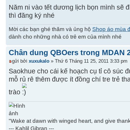
Năm ni vào tết dương lịch bọn mình sẽ đ
thì đăng ký nhé
Mời các bạn ghé thăm và ủng hộ
Shop áo mùa 
dành cho những nhà có trẻ em của mình nhé
Chân dung QBOers trong MDAN 
gửi bởi
xuxukalo
» Thứ 6 Tháng 11 25, 2011 3:33 pm
Saokhue cho cái kế hoạch cụ tỉ cô súc
mỗ rủ rê thêm được ít đồng chí tre trẻ 
trào
"Wake at dawn with winged heart, and give thanks
--- Kahlil Gibran ---