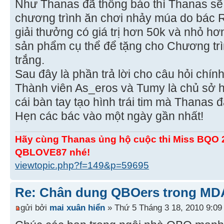
Như Thanas đã thông báo thì Thanas sẽ 
chương trình ăn chơi nhảy múa do bác 
giải thưởng có giá trị hơn 50k và nhỏ h
sản phẩm cụ thể để tặng cho Chương trì
trắng.
Sau đây là phần trả lời cho câu hỏi chính
Thành viên As_eros và Tumy là chủ sở h
cái bàn tay tạo hình trái tim mà Thanas 
Hẹn các bác vào một ngày gần nhất!
Hãy cùng Thanas ủng hộ cuộc thi Miss BQO 
QBLOVE87 nhé!
viewtopic.php?f=149&p=59695
Re: Chân dung QBOers trong MD
gửi bởi
mai xuân hiển
» Thứ 5 Tháng 3 18, 2010 9:09