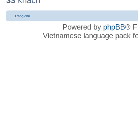
33
khách
Trang chủ
Powered by
phpBB
® F
Vietnamese language pack f