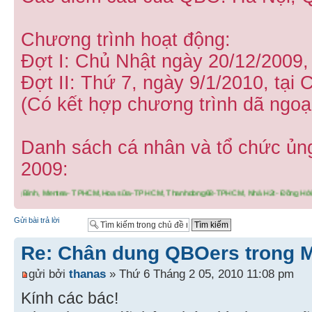
Chương trình hoạt động:
Đợt I: Chủ Nhật ngày 20/12/2009,
Đợt II: Thứ 7, ngày 9/1/2010, tại
(Có kết hợp chương trình dã ngoạ
Danh sách cá nhân và tổ chức ủn
2009:
trang0209-Quảng Bình, Mentea- TPHCM,Hoa sữa-TP HCM, Thanhdong68-TPHCM, Nhà H2t- Đồn
Gửi bài trả lời
Re: Chân dung QBOers trong 
gửi bởi
thanas
» Thứ 6 Tháng 2 05, 2010 11:08 pm
Kính các bác!