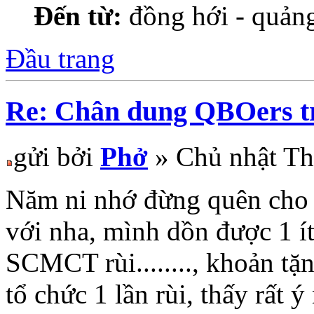
Đến từ:
đồng hới - quản
Đầu trang
Re: Chân dung QBOers 
gửi bởi
Phở
» Chủ nhật Th
Năm ni nhớ đừng quên cho 
với nha, mình dồn được 1 í
SCMCT rùi........, khoản tặ
tổ chức 1 lần rùi, thấy rất ý