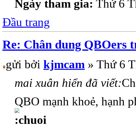
Ngày tham gia:
Thứ 6 T
Đầu trang
Re: Chân dung QBOers 
gửi bởi
kjmcam
» Thứ 6 T
mai xuân hiển đã viết:
Ch
QBO mạnh khoẻ, hạnh phú