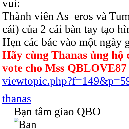
vui:
Thành viên As_eros và Tum
cái) của 2 cái bàn tay tạo h
Hẹn các bác vào một ngày g
Hãy cùng Thanas ủng hộ 
vote cho Mss QBLOVE87 
viewtopic.php?f=149&p=5
thanas
Bạn tâm giao QBO