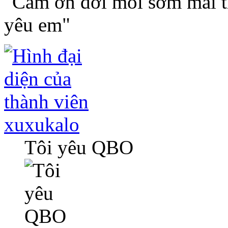
"Cám ơn đời mỗi sớm mai th
yêu em"
xuxukalo
Tôi yêu QBO