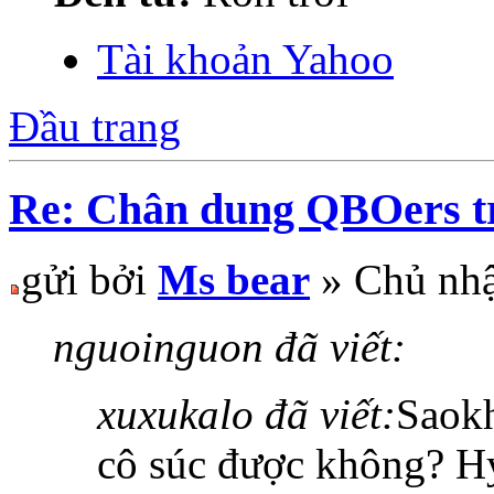
Tài khoản Yahoo
Đầu trang
Re: Chân dung QBOers 
gửi bởi
Ms bear
» Chủ nhậ
nguoinguon đã viết:
xuxukalo đã viết:
Saokh
cô súc được không? H