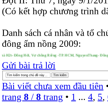
Đợt II: Thứ 7, ngày 9/1/20
(Có kết hợp chương trình d
Danh sách cá nhân và tổ ch
đông ấm nồng 2009:
PHCM, Nhà H2t- Đồng Hới, Vợ chồng Riêng -TP. HCM, NguyenThang
Gửi bài trả lời
Bài viết chưa xem đầu tiên
•
trang
8
/
8
trang
•
1
...
4
,
5
,