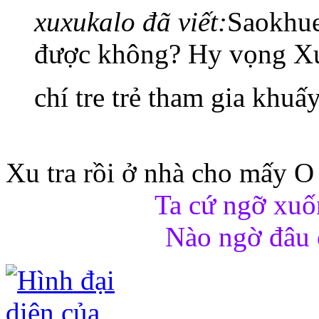
xuxukalo đã viết:
Saokhue
được không? Hy vọng Xu
chí tre trẻ tham gia khu
Xu tra rồi ở nhà cho mấy O 
Ta cứ ngỡ xuố
Nào ngờ đâu 