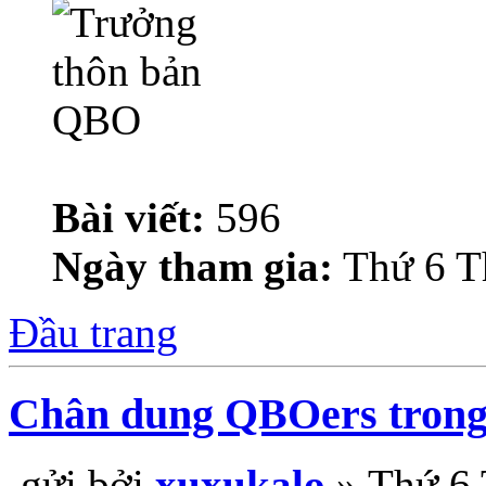
Bài viết:
596
Ngày tham gia:
Thứ 6 T
Đầu trang
Chân dung QBOers tron
gửi bởi
xuxukalo
» Thứ 6 