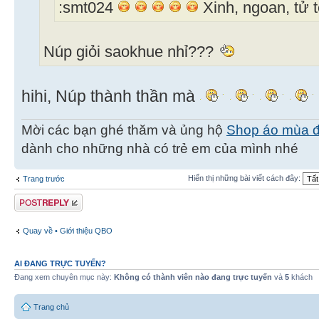
:smt024
Xinh, ngoan, tử t
Núp giỏi saokhue nhỉ???
hihi, Núp thành thần mà
Mời các bạn ghé thăm và ủng hộ
Shop áo mùa 
dành cho những nhà có trẻ em của mình nhé
Hiển thị những bài viết cách đây:
Trang trước
Gửi bài trả lời
Quay về • Giới thiệu QBO
AI ĐANG TRỰC TUYẾN?
Đang xem chuyên mục này:
Không có thành viên nào đang trực tuyến
và
5
khách
Trang chủ