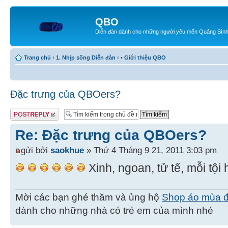
QBO
Diễn đàn dành cho những người yêu mến Quảng Bìn
Trang chủ
‹
1. Nhịp sống Diễn đàn
‹
• Giới thiệu QBO
Đặc trưng của QBOers?
Gửi bài trả lời
Re: Đặc trưng của QBOers?
gửi bởi
saokhue
» Thứ 4 Tháng 9 21, 2011 3:03 pm
Xinh, ngoan, tử tế, mỗi tội
Mời các bạn ghé thăm và ủng hộ
Shop áo mùa 
dành cho những nhà có trẻ em của mình nhé