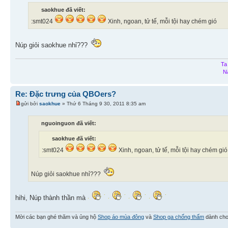
saokhue đã viết:
:smt024
Xinh, ngoan, tử tế, mỗi tội hay chém gió
Núp giỏi saokhue nhỉ???
Ta
N
Re: Đặc trưng của QBOers?
gửi bởi
saokhue
» Thứ 6 Tháng 9 30, 2011 8:35 am
nguoinguon đã viết:
saokhue đã viết:
:smt024
Xinh, ngoan, tử tế, mỗi tội hay chém gió
Núp giỏi saokhue nhỉ???
hihi, Núp thành thần mà
Mời các bạn ghé thăm và ủng hộ
Shop áo mùa đông
và
Shop ga chống thấm
dành cho