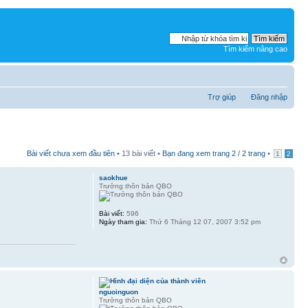
Tìm kiếm nâng cao
Trợ giúp
Đăng nhập
Bài viết chưa xem đầu tiên
• 13 bài viết •
Bạn đang xem trang
2
/
2
trang
•
1
2
saokhue
Trưởng thôn bản QBO
Bài viết:
596
Ngày tham gia:
Thứ 6 Tháng 12 07, 2007 3:52 pm
nguoinguon
Trưởng thôn bản QBO