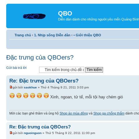
QBO
Diễn đàn dành cho những người yêu mến Quảng Bìn
Trang chủ
‹
1. Nhịp sống Diễn đàn
‹
• Giới thiệu QBO
Đặc trưng của QBOers?
Gửi bài trả lời
Re: Đặc trưng của QBOers?
gửi bởi
saokhue
» Thứ 4 Tháng 9 21, 2011 3:03 pm
Xinh, ngoan, tử tế, mỗi tội hay chém gió
Mời các bạn ghé thăm và ủng hộ
Shop áo mùa đông
và
Shop ga chống thấm
dành cho
Re: Đặc trưng của QBOers?
gửi bởi
nguoinguon
» Thứ 5 Tháng 9 22, 2011 11:00 pm