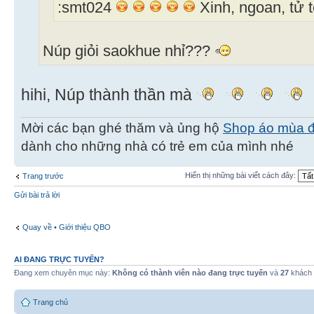
:smt024
Xinh, ngoan, tử t
Núp giỏi saokhue nhỉ???
hihi, Núp thành thần mà
Mời các bạn ghé thăm và ủng hộ
Shop áo mùa 
dành cho những nhà có trẻ em của mình nhé
Hiển thị những bài viết cách đây:
Trang trước
Gửi bài trả lời
Quay về • Giới thiệu QBO
AI ĐANG TRỰC TUYẾN?
Đang xem chuyên mục này:
Không có thành viên nào đang trực tuyến
và
27
khách
Trang chủ