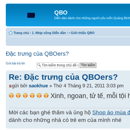
QBO
Diễn đàn dành cho những người yêu mến Quảng Bìn
Trang chủ
‹
1. Nhịp sống Diễn đàn
‹
• Giới thiệu QBO
Đặc trưng của QBOers?
Gửi bài trả lời
Re: Đặc trưng của QBOers?
gửi bởi
saokhue
» Thứ 4 Tháng 9 21, 2011 3:03 pm
Xinh, ngoan, tử tế, mỗi tội
Mời các bạn ghé thăm và ủng hộ
Shop áo mùa 
dành cho những nhà có trẻ em của mình nhé