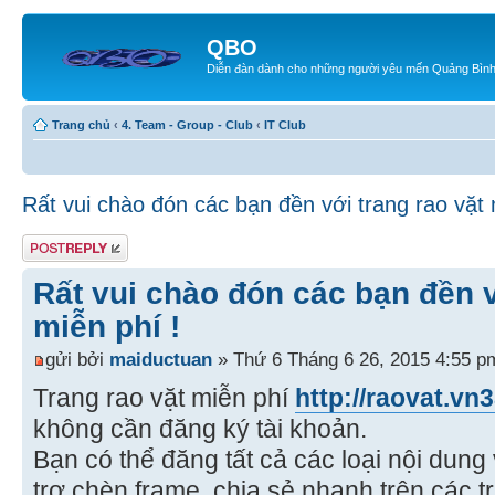
QBO
Diễn đàn dành cho những người yêu mến Quảng Bìn
Trang chủ
‹
4. Team - Group - Club
‹
IT Club
Rất vui chào đón các bạn đền với trang rao vặt 
Gửi bài trả lời
Rất vui chào đón các bạn đền v
miễn phí !
gửi bởi
maiductuan
» Thứ 6 Tháng 6 26, 2015 4:55 p
Trang rao vặt miễn phí
http://raovat.vn
không cần đăng ký tài khoản.
Bạn có thể đăng tất cả các loại nội dung 
trợ chèn frame, chia sẻ nhanh trên các t