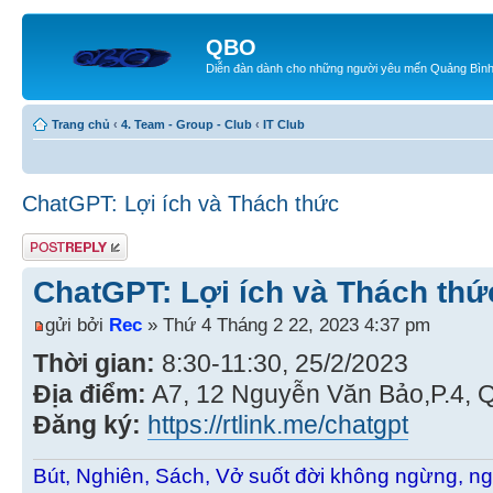
QBO
Diễn đàn dành cho những người yêu mến Quảng Bìn
Trang chủ
‹
4. Team - Group - Club
‹
IT Club
ChatGPT: Lợi ích và Thách thức
Gửi bài trả lời
ChatGPT: Lợi ích và Thách thứ
gửi bởi
Rec
» Thứ 4 Tháng 2 22, 2023 4:37 pm
Thời gian:
8:30-11:30, 25/2/2023
Địa điểm:
A7, 12 Nguyễn Văn Bảo,P.4, 
Đăng ký:
https://rtlink.me/chatgpt
Bút, Nghiên, Sách, Vở suốt đời không ngừng, ng