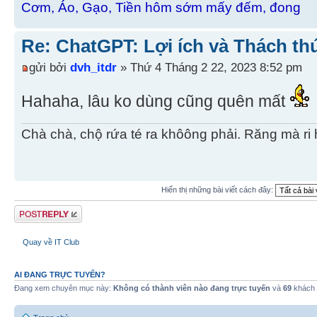
Cơm, Áo, Gạo, Tiền hôm sớm mấy đếm, đong
Re: ChatGPT: Lợi ích và Thách th
gửi bởi
dvh_itdr
» Thứ 4 Tháng 2 22, 2023 8:52 pm
Hahaha, lâu ko dùng cũng quên mất
Chà chà, chộ rứa té ra khôông phải. Răng mà ri 
Hiển thị những bài viết cách đây:
Gửi bài trả lời
Quay về IT Club
AI ĐANG TRỰC TUYẾN?
Đang xem chuyên mục này:
Không có thành viên nào đang trực tuyến
và
69
khách