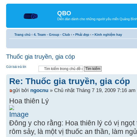
QBO
Diễn đàn dành cho những người yêu mến Quảng Bìn
Trang chủ
‹
4. Team - Group - Club
‹
• Phái đẹp
‹
• Kinh nghiệm hay
Thuốc gia truyền, gia cóp
Gửi bài trả lời
Re: Thuốc gia truyền, gia cóp
gửi bởi
ngocnu
» Chủ nhật Tháng 7 19, 2009 7:16 am
Hoa thiên Lý
Đông y cho rằng: Hoa thiên lý có vị ngọt t
rôm sảy, là một vị thuốc an thần, làm ngủ