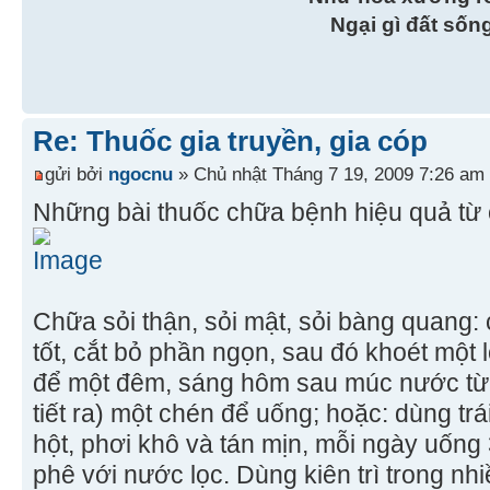
Ngại gì đất sốn
Re: Thuốc gia truyền, gia cóp
gửi bởi
ngocnu
» Chủ nhật Tháng 7 19, 2009 7:26 am
Những bài thuốc chữa bệnh hiệu quả từ 
Chữa sỏi thận, sỏi mật, sỏi bàng quang:
tốt, cắt bỏ phần ngọn, sau đó khoét một l
để một đêm, sáng hôm sau múc nước từ l
tiết ra) một chén để uống; hoặc: dùng trá
hột, phơi khô và tán mịn, mỗi ngày uống 
phê với nước lọc. Dùng kiên trì trong n