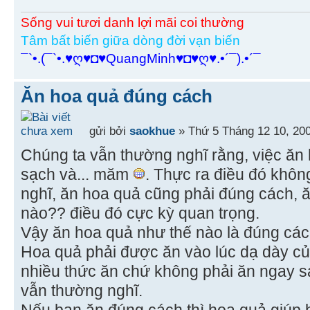
Sống vui tươi danh lợi mãi coi thường
Tâm bất biến giữa dòng đời vạn biến
¯`•.(¯`•.♥ღ♥◘♥QuangMinh♥◘♥ღ♥.•´¯).•´¯
Ăn hoa quả đúng cách
gửi bởi
saokhue
» Thứ 5 Tháng 12 10, 20
Chúng ta vẫn thường nghĩ rằng, việc ăn 
sạch và... măm
. Thực ra điều đó khô
nghĩ, ăn hoa quả cũng phải đúng cách, ă
nào?? điều đó cực kỳ quan trọng.
Vậy ăn hoa quả như thế nào là đúng cá
Hoa quả phải được ăn vào lúc dạ dày c
nhiều thức ăn chứ không phải ăn ngay 
vẫn thường nghĩ.
Nếu bạn ăn đúng cách thì hoa quả giúp 