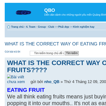
QBO
Diễn đàn dành cho những người yêu mến Quảng Bìn
Trang chủ
‹
4. Team - Group - Club
‹
• Phái đẹp
‹
• Kinh nghiệm hay
WHAT IS THE CORRECT WAY OF EATING FR
Gửi bài trả lời
WHAT IS THE CORRECT WAY 
FRUITS????
gửi bởi
nho_QB
» Thứ 4 Tháng 12 09, 20
EATING FRUIT
We all think eating fruits means just buying
popping it into our mouths.. It's not as eas