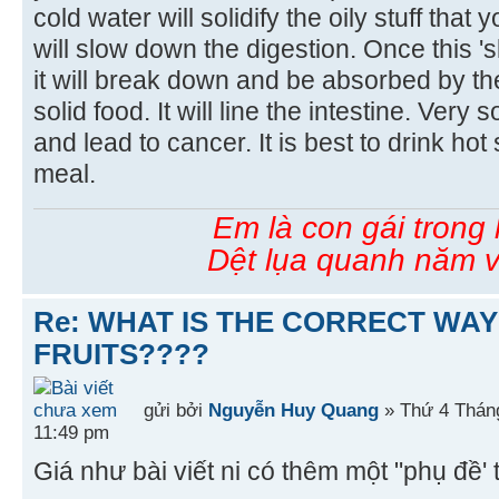
cold water will solidify the oily stuff that
will slow down the digestion. Once this 'sl
it will break down and be absorbed by the
solid food. It will line the intestine. Very so
and lead to cancer. It is best to drink ho
meal.
Em là con gái trong
Dệt lụa quanh năm v
Re: WHAT IS THE CORRECT WAY
FRUITS????
gửi bởi
Nguyễn Huy Quang
» Thứ 4 Tháng
11:49 pm
Giá như bài viết ni có thêm một "phụ đề' 