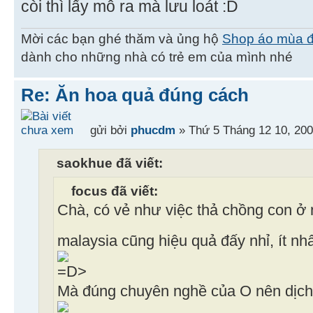
còi thì lấy mô ra mà lưu loát
Mời các bạn ghé thăm và ủng hộ
Shop áo mùa 
dành cho những nhà có trẻ em của mình nhé
Re: Ăn hoa quả đúng cách
gửi bởi
phucdm
» Thứ 5 Tháng 12 10, 20
saokhue đã viết:
focus đã viết:
Chà, có vẻ như việc thả chồng con ở 
malaysia cũng hiệu quả đấy nhỉ, ít nh
Mà đúng chuyên nghề của O nên dịch l