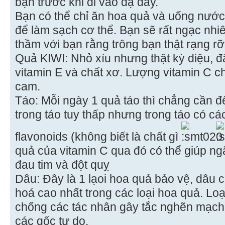
bạn trước khi đi vào dạ dày.
Bạn có thể chỉ ăn hoa quả và uống nước 
để làm sạch cơ thể. Bạn sẽ rất ngạc nhiê
thầm với bạn rằng trông bạn thật rạng rỡ
Quả KIWI: Nhỏ xíu nhưng thật kỳ diệu, đâ
vitamin E và chất xơ. Lượng vitamin C c
cam.
Táo: Mỗi ngày 1 quả táo thì chẳng cần đ
trong táo tuy thấp nhưng trong táo có cá
flavonoids (không biết là chất gì
quả của vitamin C qua đó có thể giúp ng
đau tim và đột quỵ
Dâu: Đây là 1 lạoi hoa quả bảo vệ, dâu 
hoá cao nhất trong các loại hoa quả. Lo
chống các tác nhân gây tắc nghẽn mạch
các gốc tự do.