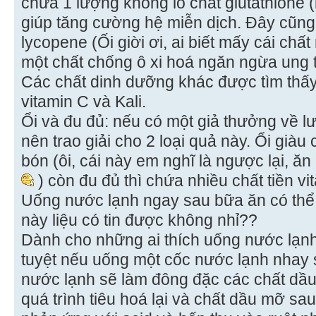
chứa 1 lượng khổng lồ chất glutathione (
giúp tăng cường hệ miễn dịch. Đây cũng
lycopene (Ối giời ơi, ai biết mấy cái chấ
một chất chống ô xi hoá ngăn ngừa ung 
Các chất dinh dưỡng khác được tìm thấy
vitamin C và Kali.
Ổi và đu đủ: nếu có một giả thưởng về lư
nên trao giải cho 2 loại quả này. Ổi giàu
bón (ôi, cái này em nghĩ là ngược lại, ăn
) còn đu đủ thì chứa nhiều chất tiền vita
Uống nước lạnh ngay sau bữa ăn có thể
này liệu có tin được không nhỉ??
Dành cho những ai thích uống nước lạnh
tuyệt nếu uống một cốc nước lạnh nhay 
nước lạnh sẽ làm đông đặc các chất dầ
quá trình tiêu hoá lại và chất dầu mỡ sa