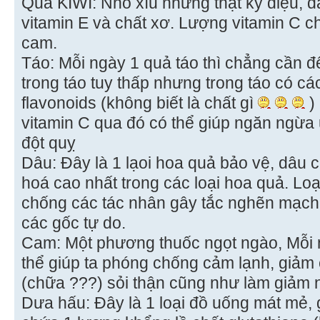
Quả KIWI: Nhỏ xíu nhưng thật kỳ diệu, đâ
vitamin E và chất xơ. Lượng vitamin C c
cam.
Táo: Mỗi ngày 1 quả táo thì chẳng cần đ
trong táo tuy thấp nhưng trong táo có cá
flavonoids (không biết là chất gì
)
vitamin C qua đó có thể giúp ngăn ngừa u
đột quỵ
Dâu: Đây là 1 lạoi hoa quả bảo vệ, dâu 
hoá cao nhất trong các loại hoa quả. Lo
chống các tác nhân gây tắc nghẽn mạch
các gốc tự do.
Cam: Một phương thuốc ngọt ngào, Mỗi 
thể giúp ta phóng chống cảm lạnh, giảm 
(chữa ???) sỏi thận cũng như làm giảm n
Dưa hấu: Đây là 1 loại đồ uống mát mẻ