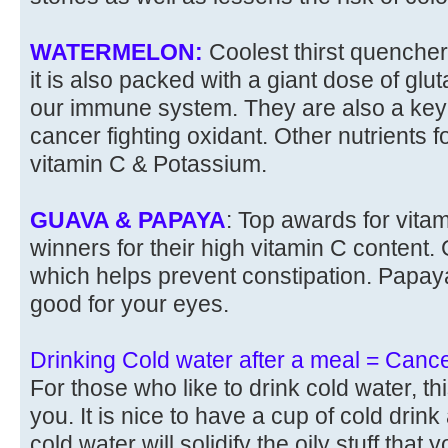
WATERMELON:
Coolest thirst quenche
it is also packed with a giant dose of glu
our immune system. They are also a key 
cancer fighting oxidant. Other nutrients 
vitamin C & Potassium.
GUAVA & PAPAYA
: Top awards for vita
winners for their high vitamin C content. G
which helps prevent constipation. Papaya i
good for your eyes.
Drinking Cold water after a meal = Cance
For those who like to drink cold water, thi
you. It is nice to have a cup of cold drin
cold water will solidify the oily stuff that