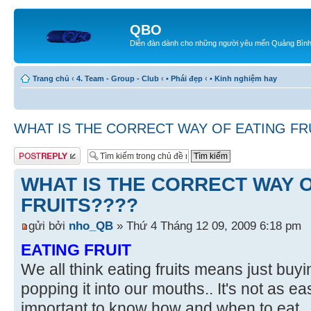
QBO
Diễn đàn dành cho những người yêu mến Quảng Bìn
Trang chủ
‹
4. Team - Group - Club
‹
• Phái đẹp
‹
• Kinh nghiệm hay
WHAT IS THE CORRECT WAY OF EATING FR
Gửi bài trả lời
WHAT IS THE CORRECT WAY 
FRUITS????
gửi bởi
nho_QB
» Thứ 4 Tháng 12 09, 2009 6:18 pm
EATING FRUIT
We all think eating fruits means just buying
popping it into our mouths.. It's not as eas
important to know how and when to eat.