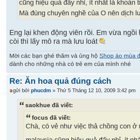
cũng hiệu quả đấy nhỉ, ít nhất là khoản
Mà đúng chuyên nghề của O nên dịch lư
Eng lại khen động viên rồi. Em vừa ngồi h
còi thì lấy mô ra mà lưu loát
Mời các bạn ghé thăm và ủng hộ
Shop áo mùa 
dành cho những nhà có trẻ em của mình nhé
Re: Ăn hoa quả đúng cách
gửi bởi
phucdm
» Thứ 5 Tháng 12 10, 2009 3:42 pm
saokhue đã viết:
focus đã viết:
Chà, có vẻ như việc thả chồng con ở 