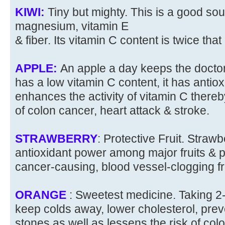
KIWI:
Tiny but mighty. This is a good so
magnesium, vitamin E
& fiber. Its vitamin C content is twice tha
APPLE:
An apple a day keeps the docto
has a low vitamin C content, it has antio
enhances the activity of vitamin C thereb
of colon cancer, heart attack & stroke.
STRAWBERRY
: Protective Fruit. Strawb
antioxidant power among major fruits & p
cancer-causing, blood vessel-clogging fr
ORANGE
: Sweetest medicine. Taking 
keep colds away, lower cholesterol, prev
stones as well as lessens the risk of col