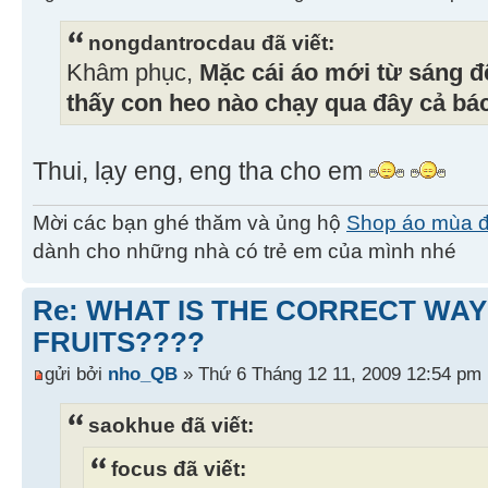
nongdantrocdau đã viết:
Khâm phục,
Mặc cái áo mới từ sáng 
thấy con heo nào chạy qua đây cả bác
Thui, lạy eng, eng tha cho em
Mời các bạn ghé thăm và ủng hộ
Shop áo mùa 
dành cho những nhà có trẻ em của mình nhé
Re: WHAT IS THE CORRECT WAY
FRUITS????
gửi bởi
nho_QB
» Thứ 6 Tháng 12 11, 2009 12:54 pm
saokhue đã viết:
focus đã viết: