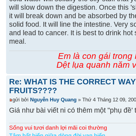
will slow down the digestion. Once this 'sl
it will break down and be absorbed by the
solid food. It will line the intestine. Very so
and lead to cancer. It is best to drink ho
meal.
Em là con gái trong
Dệt lụa quanh năm v
Re: WHAT IS THE CORRECT WAY
FRUITS????
gửi bởi
Nguyễn Huy Quang
» Thứ 4 Tháng 12 09, 20
Giá như bài viết ni có thêm một "phụ đề' 
Sống vui tươi danh lợi mãi coi thường
Tâm bất biến giữa dòng đời vạn biến