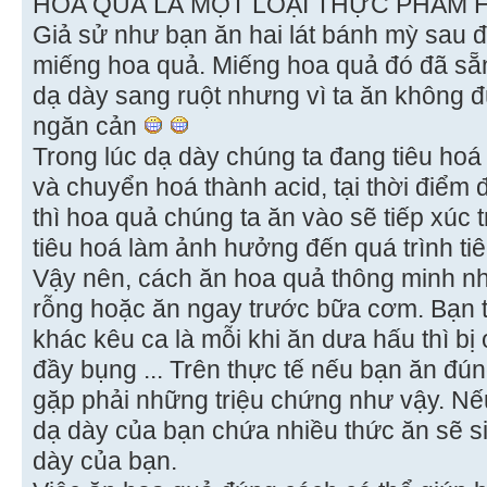
HOA QUẢ LÀ MỘT LOẠI THỰC PHẨM
Giả sử như bạn ăn hai lát bánh mỳ sau 
miếng hoa quả. Miếng hoa quả đó đã sẵ
dạ dày sang ruột nhưng vì ta ăn không đ
ngăn cản
Trong lúc dạ dày chúng ta đang tiêu hoá
và chuyển hoá thành acid, tại thời điểm
thì hoa quả chúng ta ăn vào sẽ tiếp xúc 
tiêu hoá làm ảnh hưởng đến quá trình ti
Vậy nên, cách ăn hoa quả thông minh nhấ
rỗng hoặc ăn ngay trước bữa cơm. Bạn 
khác kêu ca là mỗi khi ăn dưa hấu thì bị ợ
đầy bụng ... Trên thực tế nếu bạn ăn đú
gặp phải những triệu chứng như vậy. Nế
dạ dày của bạn chứa nhiều thức ăn sẽ si
dày của bạn.