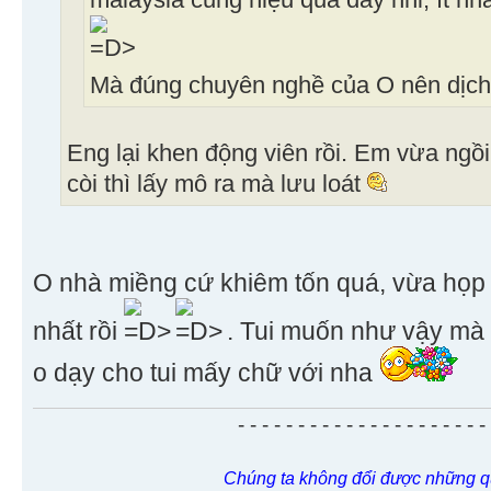
malaysia cũng hiệu quả đấy nhỉ, ít nh
Mà đúng chuyên nghề của O nên dịch 
Eng lại khen động viên rồi. Em vừa ngồi 
còi thì lấy mô ra mà lưu loát
O nhà miềng cứ khiêm tốn quá, vừa họp 
nhất rồi
. Tui muốn như vậy mà 
o dạy cho tui mấy chữ với nha
- - - - - - - - - - - - - - - - - - - - -
Chúng ta không đổi được những q