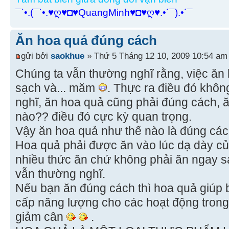
¯`•.(¯`•.♥ღ♥◘♥QuangMinh♥◘♥ღ♥.•´¯).•´¯
Ăn hoa quả đúng cách
gửi bởi
saokhue
» Thứ 5 Tháng 12 10, 2009 10:54 am
Chúng ta vẫn thường nghĩ rằng, việc ăn 
sạch và... măm
. Thực ra điều đó khô
nghĩ, ăn hoa quả cũng phải đúng cách, ă
nào?? điều đó cực kỳ quan trọng.
Vậy ăn hoa quả như thế nào là đúng cá
Hoa quả phải được ăn vào lúc dạ dày c
nhiều thức ăn chứ không phải ăn ngay 
vẫn thường nghĩ.
Nếu bạn ăn đúng cách thì hoa quả giúp 
cấp năng lượng cho các hoạt động trong
giảm cân
.