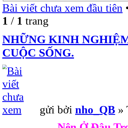
Bài viết chưa xem đầu tiên
•
1
/
1
trang
NHỮNG KINH NGHIỆM
CUỘC SỐNG.
gửi bởi
nho_QB
» 
Nên Ở Đâu Tr