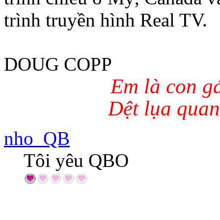
trình truyền hình Real TV.
DOUG COPP
Em là con gá
Dệt lụa quan
nho_QB
Tôi yêu QBO