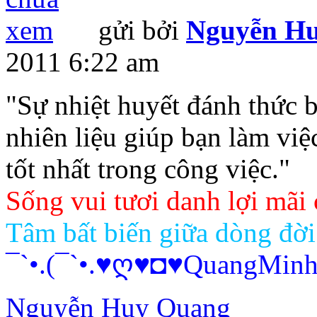
gửi bởi
Nguyễn H
2011 6:22 am
"Sự nhiệt huyết đánh thức b
nhiên liệu giúp bạn làm việ
tốt nhất trong công việc."
Sống vui tươi danh lợi mãi
Tâm bất biến giữa dòng đời
¯`•.(¯`•.♥ღ♥◘♥QuangMinh
Nguyễn Huy Quang