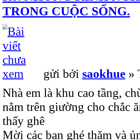
TRONG CUỘC SỐNG.
gửi bởi
saokhue
» 
Nhà em là khu cao tầng, chừ
nằm trên giường cho chắc ă
thấy ghê
Mời các bạn ghé thăm và ủ