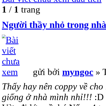
1
/
1
trang
Người thầy nhỏ trong nhà
gửi bởi
myngoc
» T
Thấy hay nên coppy về cho 
giống ở nhà mình nhỉ!!!
:D