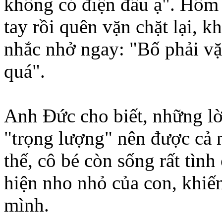
không có điện đâu ạ". Hôm 
tay rồi quên vặn chặt lại, k
nhắc nhở ngay: "Bố phải vặn
quá".
Anh Đức cho biết, những lờ
"trọng lượng" nên được cả n
thế, cô bé còn sống rất tìn
hiện nho nhỏ của con, khiế
mình.