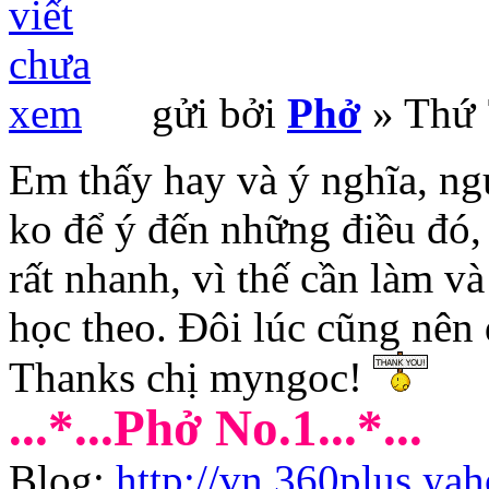
gửi bởi
Phở
» Thứ 
Em thấy hay và ý nghĩa, ngư
ko để ý đến những điều đó, 
rất nhanh, vì thế cần làm v
học theo. Đôi lúc cũng nên 
Thanks chị myngoc!
...*...Phở No.1...*...
Blog:
http://vn.360plus.ya