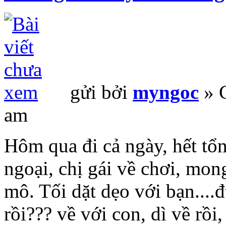
gửi bởi
myngoc
» C
am
Hôm qua đi cả ngày, hết tổng
ngoại, chị gái về chơi, mo
mô. Tối dặt dẹo với bạn....
rồi??? về với con, dì về rồ