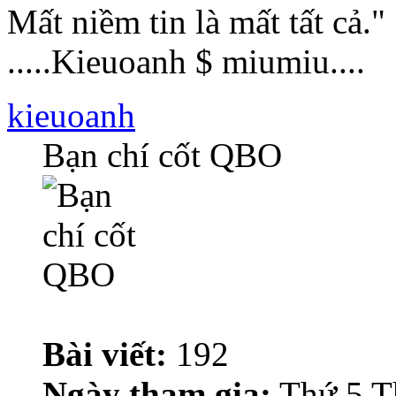
Mất niềm tin là mất tất cả."
.....Kieuoanh $ miumiu....
kieuoanh
Bạn chí cốt QBO
Bài viết:
192
Ngày tham gia:
Thứ 5 T