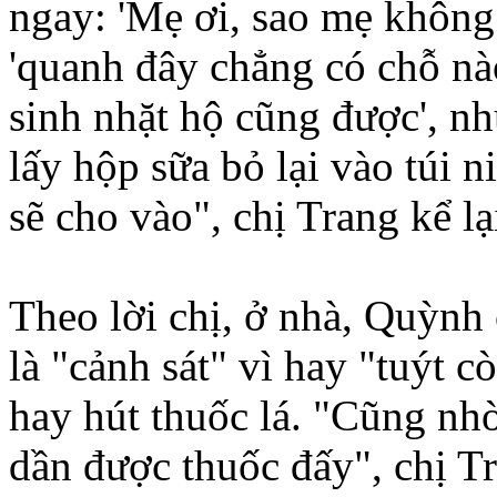
ngay: 'Mẹ ơi, sao mẹ không
'quanh đây chẳng có chỗ nào
sinh nhặt hộ cũng được', 
lấy hộp sữa bỏ lại vào túi n
sẽ cho vào", chị Trang kể lạ
Theo lời chị, ở nhà, Quỳnh
là "cảnh sát" vì hay "tuýt 
hay hút thuốc lá. "Cũng nh
dần được thuốc đấy", chị T