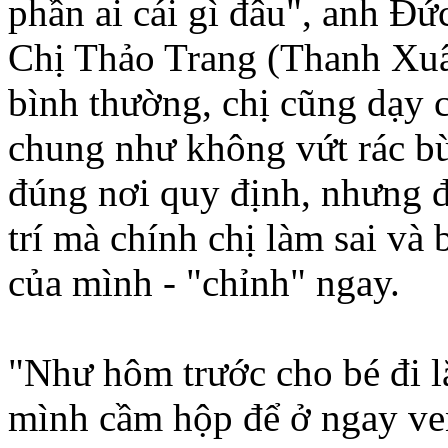
phần ai cái gì đâu", anh Đức
Chị Thảo Trang (Thanh Xuâ
bình thường, chị cũng dạy c
chung như không vứt rác bừ
đúng nơi quy định, nhưng đô
trí mà chính chị làm sai và
của mình - "chỉnh" ngay.
"Như hôm trước cho bé đi l
mình cầm hộp để ở ngay ven