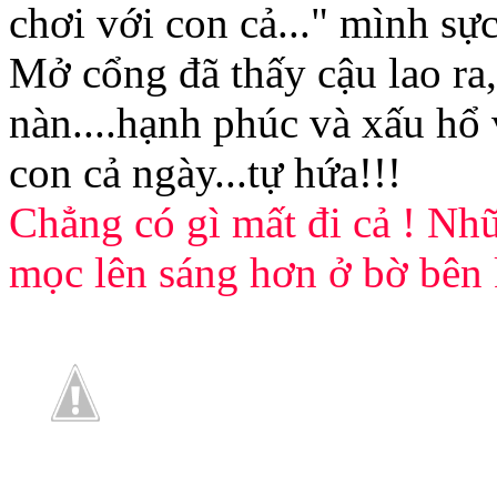
chơi với con cả..." mình sực
Mở cổng đã thấy cậu lao r
nàn....hạnh phúc và xấu hổ
con cả ngày...tự hứa!!!
Chẳng có gì mất đi cả ! Nhữ
mọc lên sáng hơn ở bờ bên 