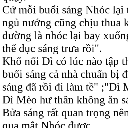
Cứ mỗi buổi sáng Nhóc lại
ngủ nướng cũng chịu thua 
dường là nhóc lại bay xuốn
thể dục sáng trưa rồi".
Khổ nổi Dì có lúc nào tập 
buổi sáng cả nhà chuẩn bị đ
sáng đã rồi đi làm tề" ;"Dì
Dì Mèo hư thân không ăn sá
Bửa sáng rất quan trọng nê
qua mắt Nhóc đựơc.