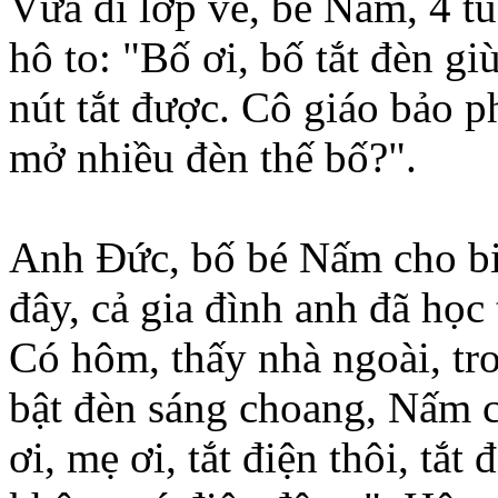
Vừa đi lớp về, bé Nấm, 4 t
hô to: "Bố ơi, bố tắt đèn g
nút tắt được. Cô giáo bảo p
mở nhiều đèn thế bố?".
Anh Đức, bố bé Nấm cho bi
đây, cả gia đình anh đã học 
Có hôm, thấy nhà ngoài, tro
bật đèn sáng choang, Nấm c
ơi, mẹ ơi, tắt điện thôi, tắt