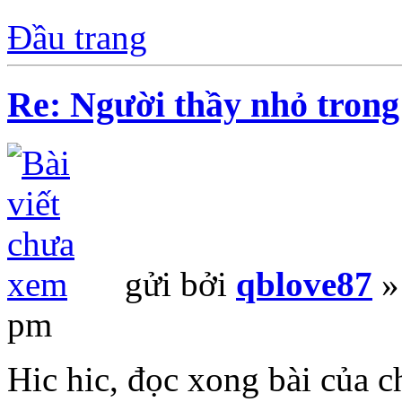
Đầu trang
Re: Người thầy nhỏ trong
gửi bởi
qblove87
»
pm
Hic hic, đọc xong bài của