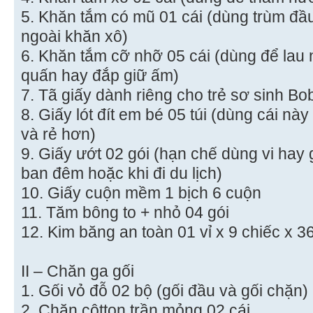
5. Khăn tắm có mũ 01 cái (dùng trùm đầ
ngoài khăn xô)
6. Khăn tắm cỡ nhỡ 05 cái (dùng để lau
quấn hay đắp giữ ấm)
7. Tã giấy dành riêng cho trẻ sơ sinh B
8. Giấy lót đít em bé 05 túi (dùng cái này
và rẻ hơn)
9. Giấy ướt 02 gói (hạn chế dùng vi hay 
ban đêm hoặc khi đi du lịch)
10. Giấy cuộn mềm 1 bịch 6 cuộn
11. Tăm bông to + nhỏ 04 gói
12. Kim băng an toàn 01 vỉ x 9 chiếc x 3
II – Chăn ga gối
1. Gối vỏ đỗ 02 bộ (gối đầu và gối chặn)
2. Chăn côtton trần mỏng 02 cái