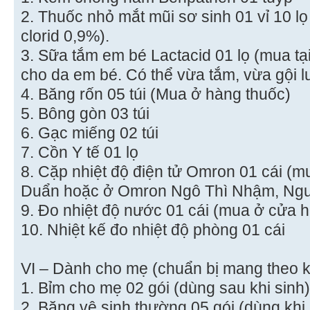
2. Thuốc nhỏ mắt mũi sơ sinh 01 vỉ 10 l
clorid 0,9%).
3. Sữa tắm em bé Lactacid 01 lọ (mua tại 
cho da em bé. Có thể vừa tắm, vừa gội l
4. Băng rốn 05 túi (Mua ở hàng thuốc)
5. Bông gòn 03 túi
6. Gạc miếng 02 túi
7. Cồn Y tế 01 lọ
8. Cặp nhiệt độ điện tử Omron 01 cái (m
Duẩn hoặc ở Omron Ngô Thì Nhậm, Ngu
9. Đo nhiệt độ nước 01 cái (mua ở cửa 
10. Nhiệt kế đo nhiệt độ phòng 01 cái
VI – Dành cho mẹ (chuẩn bị mang theo kh
1. Bỉm cho mẹ 02 gói (dùng sau khi sinh)
2. Băng vệ sinh thường 05 gói (dùng khi