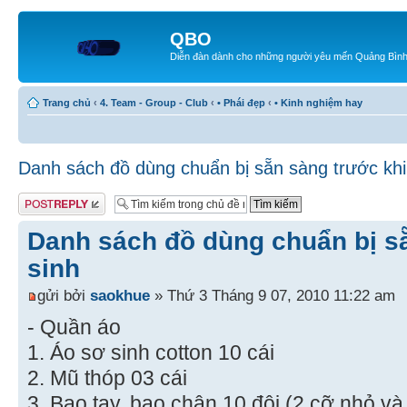
QBO
Diễn đàn dành cho những người yêu mến Quảng Bìn
Trang chủ
‹
4. Team - Group - Club
‹
• Phái đẹp
‹
• Kinh nghiệm hay
Danh sách đồ dùng chuẩn bị sẵn sàng trước khi
Gửi bài trả lời
Danh sách đồ dùng chuẩn bị s
sinh
gửi bởi
saokhue
» Thứ 3 Tháng 9 07, 2010 11:22 am
- Quần áo
1. Áo sơ sinh cotton 10 cái
2. Mũ thóp 03 cái
3. Bao tay, bao chân 10 đôi (2 cỡ nhỏ và 