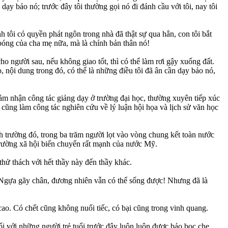
dạy bảo nó; trước đây tôi thường gọi nó đi đánh cầu với tôi, nay tôi
nh tôi có quyền phát ngôn trong nhà đã thật sự qua hẳn, con tôi bắt
h bóng của cha mẹ nữa, mà là chính bản thân nó!
o người sau, nếu không giao tốt, thì có thể làm rơi gậy xuống đất.
, nội dung trong đó, có thể là những điều tôi đã ân cần dạy bảo nó,
ảm nhận công tác giảng dạy ở trường đại học, thường xuyên tiếp xúc
 cũng làm công tác nghiên cứu về lý luận hội họa và lịch sử văn học
h trường đó, trong ba trăm người lọt vào vòng chung kết toàn nước
i trường xã hội biến chuyển rất mạnh của nước Mỹ.
 thử thách với hết thầy này đến thầy khác.
: ”Ngựa gãy chân, đương nhiên vẫn có thể sống được! Nhưng đã là
 cao. Có chết cũng không nuối tiếc, có bại cũng trong vinh quang.
đối với những người trẻ tuổi trước đây luôn luôn được bảo bọc che