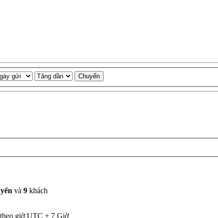
uyến
và
9
khách
 theo giờ UTC + 7 Giờ