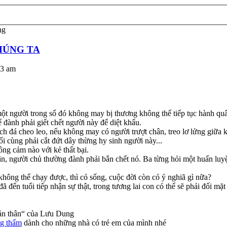
ng
HÚNG TA
23 am
 người trong số đó không may bị thương không thể tiếp tục hành quân tớ
 đành phải giết chết người này để diệt khẩu.
ch đá cheo leo, nếu không may có người trượt chân, treo lơ lửng giữa
i cùng phải cắt đứt dây thừng hy sinh người này...
ông cảm nào với kẻ thất bại.
hân, người chủ thường đành phải bắn chết nó. Ba từng hỏi một huấn lu
hông thể chạy được, thì có sống, cuộc đời còn có ý nghiã gì nữa?
ã đến tuổi tiếp nhận sự thật, trong tương lai con có thể sẽ phải đối mặ
bản thân“ của Lưu Dung
g thấm
dành cho những nhà có trẻ em của mình nhé