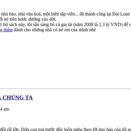
nhà báo, nhà văn hoá, một biên tập viên... đã thành công tại Đài Loan
ới trẻ trên bước đường vào đời.
 1 bộ sách này, tôi sẳn sàng bỏ cả gia tài (năm 2008 là 1,3 tỷ VND) để c
g thấm
dành cho những nhà có trẻ em của mình nhé
Ả CHÚNG TA
24 am
i rất lớn. Đứa con trai trước đây luôn nghe theo lời dạy bảo của tôi na