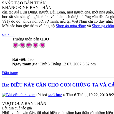
SÁNG TẠO BẢN THÂN
KHẲNG ĐỊNH BẢN THÂN
của tác giả Lưu Dung, người Đài Loan, một người cha, một nhà giáo, 
học rất sâu sát, gần gũi, chỉ ra và phân tích được những vấn đề của gi
Vì lý do đó, tôi đã nói với vợ mình, nếu tại Việt Nam chỉ có duy nhất
Mời các bạn ghé thăm và ủng hộ
Shop áo mùa đông
và
Shop ga chốn
saokhue
Trưởng thôn bản QBO
Bài viết:
596
Ngày tham gia:
Thứ 6 Tháng 12 07, 2007 3:52 pm
Đầu trang
Re: ĐIỀU NÀY CẦN CHO CON CHÚNG TA VÀ C
gửi bởi
saokhue
» Thứ 6 Tháng 10 22, 2010 8:
VƯỢT QUA BẢN THÂN
Lời tựa cuả tác giả
Những năm gần đây, tôi phát hiện cuộc sống bản thân có những biến đổ