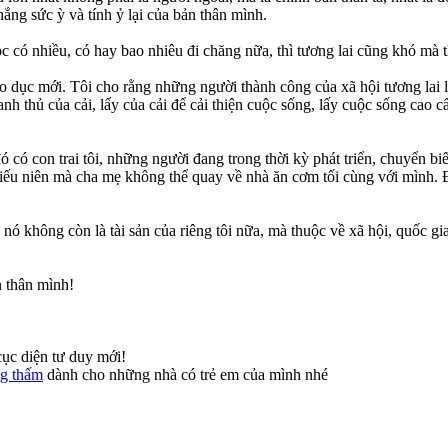
hắng sức ỳ và tính ỷ lại của bản thân mình.
ọc có nhiều, có hay bao nhiêu đi chăng nữa, thì tương lai cũng khó mà 
áo dục mới. Tôi cho rằng những người thành công của xã hội tương lai l
ể tranh thủ của cải, lấy của cải để cải thiện cuộc sống, lấy cuộc sống ca
 có con trai tôi, những người đang trong thời kỳ phát triển, chuyển biến
iếu niên mà cha mẹ không thể quay về nhà ăn cơm tối cùng với mình. Đ
y nó không còn là tài sản của riêng tôi nữa, mà thuộc về xã hội, quốc gi
n thân mình!
cục diện tư duy mới!
g thấm
dành cho những nhà có trẻ em của mình nhé