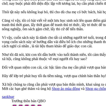
chở, nay buộc phải đối diện độc lập với tương lai, họ cần phải chiến t
Thói tật này nếu không loại bỏ, thì cho dù cha mẹ có bức bách, bài h
Cũng vì vậy, tôi có bài viết về một lưu học sinh nói lên quan điểm gi
tranh thủ thời gian, lấy thời gian để tranh thủ tri thức, lấy tri thức đ
nông nghiệp, ôm sách gặm chữ, lấy thi cử để tiến thân.
Vì vậy, cuốn sách này là dành cho tất cả những người trẻ tuổi, trong đó
vọng cuốn sách này sẽ hướng dẫn vài điều bổ ích cho những thanh th
cách nghĩ cá nhân , là tài liệu tham khảo để giáo dục con cái.
Như tôi đã nói, khi con tôi dần bước vào tuổi thành niên, tôi cảm thấ
xã hội, cũng không phải thuộc về mọi người rồi hay sao?
Đối với quan niệm con cái, các bậc làm cha mẹ cần phải vượt qua bả
Hãy để lớp trẻ phát huy tối đa tiềm năng, vượt qua chính bản thân họ!
Xã hội chúng ta cũng cần phải vượt qua bản thân mình, khai sáng ra 
Mời các bạn ghé thăm và ủng hộ
Shop áo mùa đông
và
Shop ga chốn
saokhue
Trưởng thôn bản QBO