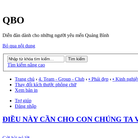
QBO
Diễn đàn dành cho những người yêu mến Quảng Bình
Bỏ qua nội dung
Tìm kiếm nâng cao
Trang chủ
‹
4. Team - Group - Club
‹
• Phái đẹp
‹
• Kinh nghi
Thay đổi kích thước phông chữ
Xem bản in
Trợ giúp
Đăng nhập
ĐIỀU NÀY CẦN CHO CON CHÚNG TA 
Gửi bài trả lời