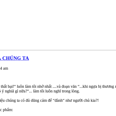
Ả CHÚNG TA
24 am
 bại!“ luôn làm tôi nhớ nhất ....và đoạn văn “...khi ngựa bị thương
ý nghiã gì nữa?“... làm tôi luôn nghĩ trong lòng.
liệu chúng ta có đủ dũng cảm để “đành“ như người chủ kia?!
tác phẩm: