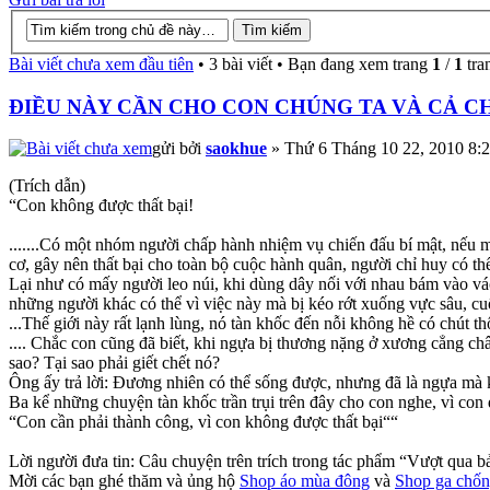
Bài viết chưa xem đầu tiên
• 3 bài viết • Bạn đang xem trang
1
/
1
tra
ĐIỀU NÀY CẦN CHO CON CHÚNG TA VÀ CẢ C
gửi bởi
saokhue
» Thứ 6 Tháng 10 22, 2010 8:
(Trích dẫn)
“Con không được thất bại!
.......Có một nhóm người chấp hành nhiệm vụ chiến đấu bí mật, nếu một
cơ, gây nên thất bại cho toàn bộ cuộc hành quân, người chỉ huy có thể
Lại như có mấy người leo núi, khi dùng dây nối với nhau bám vào vá
những người khác có thể vì việc này mà bị kéo rớt xuống vực sâu, cuố
...Thế giới này rất lạnh lùng, nó tàn khốc đến nỗi không hề có chút th
.... Chắc con cũng đã biết, khi ngựa bị thương nặng ở xương cẳng c
sao? Tại sao phải giết chết nó?
Ông ấy trả lời: Đương nhiên có thể sống được, nhưng đã là ngựa mà k
Ba kể những chuyện tàn khốc trần trụi trên đây cho con nghe, vì con đ
“Con cần phải thành công, vì con không được thất bại““
Lời người đưa tin: Câu chuyện trên trích trong tác phẩm “Vượt qua 
Mời các bạn ghé thăm và ủng hộ
Shop áo mùa đông
và
Shop ga chốn