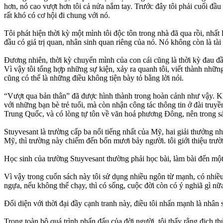
hơn, nó cao vượt hơn tôi cả nửa nắm tay. Trước đây tôi phải cuối đầu 
rất khó có cơ hội đi chung với nó.
Tôi phát hiện thời kỳ một mình tôi độc tôn trong nhà đã qua rồi, nhất 
đầu có giá trị quan, nhân sinh quan riêng của nó. Nó không còn là tà
Đương nhiên, thời kỳ chuyển mình của con cái cũng là thời kỳ đau đầu
Vì vậy tôi tổng hợp những sự kiện, xảy ra quanh tôi, viết thành những
cũng có thể là những điều không tiện bày tỏ bằng lời nói.
“Vượt qua bản thân” đã được hình thành trong hoàn cảnh như vậy. Kh
với những bạn bè trẻ tuổi, mà còn nhận công tác thông tin ở đài truy
Trung Quốc, và có lòng tự tôn về văn hoá phương Đông, nên trong sá
Stuyvesant là trường cấp ba nổi tiếng nhất của Mỹ, hai giải thưởng 
Mỹ, thì trường này chiếm đến bốn mươi bảy người. tôi giới thiệu trườ
Học sinh của trường Stuyvesant thường phải học bài, làm bài đến một, 
Vì vậy trong cuốn sách này tôi sử dụng nhiều ngôn từ mạnh, có nhiề
ngựa, nếu không thể chạy, thì có sống, cuộc đời còn có ý nghiã gì nữ
Đối diện với thời đại đầy cạnh tranh này, điều tôi nhấn mạnh là nhân 
Trong toàn bộ quá trình phấn đấu của đời người, tôi thấy rằng địch th