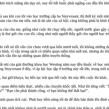
khi trách mắng răn dạy nó, nay tôi bắt buộc phải ngẩng cao đầu lên khi 
là sau khi con tôi vào học trường cấp ba Stuyvesant, thì thời kỳ một mì
i sản của cha mẹ nữa, mà là tài sản của xã hội; càng không phải là hìn
 của cha mẹ, giống như cuộc thi chạy tiếp sức, người trước giao gậy ch
 lá thư gửi cho con tôi, cũng như một người thầy gửi cho người học trò
i viết nó tôi vẫn còn chưa vượt qua bốn mươi tuổi, tôi không những đ
ền hình, vì vậy trong sách có nhiều quan niệm khá mới mẻ, nhưng do tôi
ch vẫn tồn tại những quan điểm truyền thống.
nhất nhì của giải thưởng khoa học Westing năm nay đều thuộc về học sin
ng Stuyvesant ở đây, vì áp lực học tập ở trường này rất lớn, trong mô
hai giờ khuya, họ liên tục trải qua hết cuộc thi này đến cuộc thi khác,
u quan điểm hiện thực, nhiều câu chuyện khốc liệt. Như tôi từng viết
a?” “Bạn cần phải thành công, vì bạn không thể thất bại!”.
sinh quan tích cực. Phát huy tiềm năng tối đa để đưa bản thân lên đỉnh
ủ lớn nhất không phải là người ngoài, mà là chính bản thân ta, nhất là 