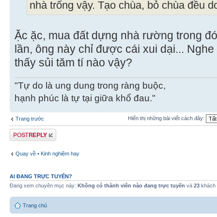
nhà trống vậy. Tạo chùa, bỏ chùa đều d
Ặc ặc, mua đất dựng nhà rường trong đ
lần, ông này chỉ được cái xui dại... Ng
thấy sủi tăm tí nào vậy?
"Tự do là ung dung trong ràng buộc,
hạnh phúc là tự tại giữa khổ đau."
Hiển thị những bài viết cách đây:
Trang trước
Gửi bài trả lời
Quay về • Kinh nghiệm hay
AI ĐANG TRỰC TUYẾN?
Đang xem chuyên mục này:
Không có thành viên nào đang trực tuyến
và
23
khách
Trang chủ