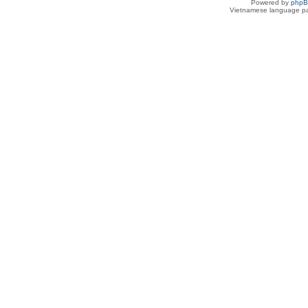
Powered by
php
Vietnamese language pa