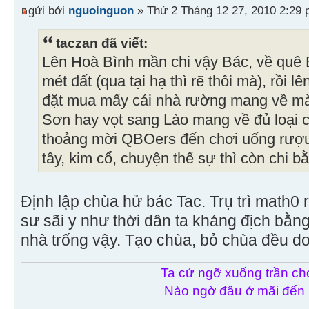
gửi bởi
nguoinguon
» Thứ 2 Tháng 12 27, 2010 2:29
taczan đã viết:
Lên Hoà Bình mần chi vậy Bác, về quê
mét đất (qua tại hạ thì rẽ thôi mà), rồ
đặt mua mấy cái nhà rường mang về mà
Sơn hay vọt sang Lào mang về đủ loại c
thoảng mời QBOers đến chơi uống rượ
tây, kim cổ, chuyện thế sự thì còn chi 
Định lập chùa hử bác Tac. Trụ trì math0
sư sãi y như thời dân ta kháng địch b
nhà trống vậy. Tạo chùa, bỏ chùa đều d
Ta cứ ngỡ xuống trần chơ
Nào ngờ đâu ở mãi đến