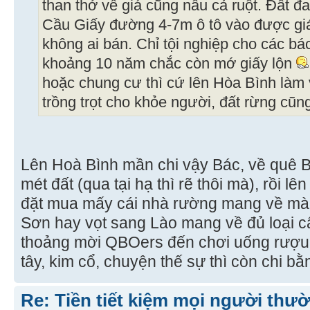
than thở về giá cũng nẫu cả ruột. Đất đa
Cầu Giấy đường 4-7m ô tô vào được g
không ai bán. Chỉ tội nghiệp cho các bác
khoảng 10 năm chắc còn mớ giấy lộn
hoặc chung cư thì cứ lên Hòa Bình làm 
trồng trọt cho khỏe người, đất rừng cũn
Lên Hoà Bình mần chi vậy Bác, về quê 
mét đất (qua tại hạ thì rẽ thôi mà), rồi
đặt mua mấy cái nhà rường mang về mà 
Sơn hay vọt sang Lào mang về đủ loại c
thoảng mời QBOers đến chơi uống rượu
tây, kim cổ, chuyện thế sự thì còn chi b
Re: Tiền tiết kiệm mọi người thườ