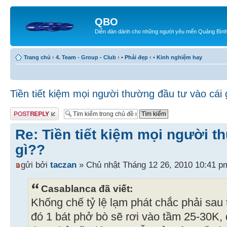
QBO
Diễn đàn dành cho những người yêu mến Quảng Bìn
Trang chủ
‹
4. Team - Group - Club
‹
• Phái đẹp
‹
• Kinh nghiệm hay
Tiền tiết kiệm mọi người thường đầu tư vào cái 
Gửi bài trả lời
Re: Tiền tiết kiệm mọi người t
gì??
gửi bởi
taczan
» Chủ nhật Tháng 12 26, 2010 10:41 p
Casablanca đã viết:
Khống chế tỷ lệ lạm phát chắc phải sau 
đó 1 bát phở bò sẽ rơi vào tầm 25-30K, 