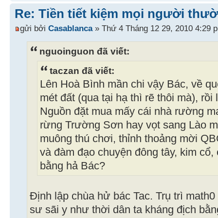
Re: Tiền tiết kiệm mọi người thườ
gửi bởi
Casablanca
» Thứ 4 Tháng 12 29, 2010 4:29 
nguoinguon đã viết:
taczan đã viết:
Lên Hoà Bình mần chi vậy Bác, về q
mét đất (qua tại hạ thì rẽ thôi mà), r
Nguồn đặt mua mấy cái nhà rường ma
rừng Trường Sơn hay vọt sang Lào ma
muông thú chơi, thỉnh thoảng mời Q
và đàm đạo chuyện đông tây, kim cổ, 
bằng hả Bác?
Định lập chùa hử bác Tac. Trụ trì math
sư sãi y như thời dân ta kháng địch b