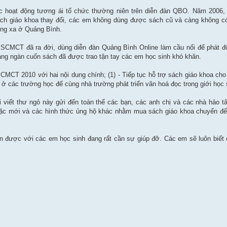
c hoạt động tương ái tổ chức thường niên trên diễn đàn QBO. Năm 2006, 
ch giáo khoa thay đổi, các em không dùng được sách cũ và càng không c
ùng xa ở Quảng Bình.
 SCMCT đã ra đời, dùng diễn đàn Quảng Bình Online làm cầu nối để phát đ
àng ngàn cuốn sách đã được trao tận tay các em học sinh khó khăn.
MCT 2010 với hai nội dung chính; (1) - Tiếp tục hỗ trợ sách giáo khoa cho
 các trường học để cùng nhà trường phát triển văn hoá đọc trong giới học 
ôi viết thư ngỏ này gửi đến toàn thể các bạn, các anh chị và các nhà hảo
oặc mới và các hình thức ủng hộ khác nhằm mua sách giáo khoa chuyển đế
n được với các em học sinh đang rất cần sự giúp đỡ. Các em sẽ luôn biết 