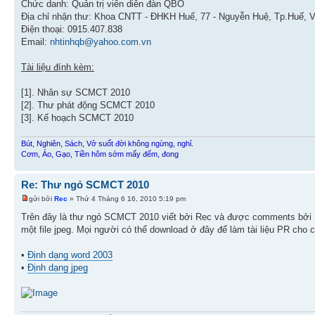
Chức danh: Quản trị viên diễn đàn QBO
Địa chỉ nhận thư: Khoa CNTT - ĐHKH Huế, 77 - Nguyễn Huệ, Tp.Huế, V
Điện thoại: 0915.407.838
Email:
nhtinhqb@yahoo.com.vn
Tài liệu đính kèm:
[1]. Nhân sự SCMCT 2010
[2]. Thư phát động SCMCT 2010
[3]. Kế hoạch SCMCT 2010
Bút, Nghiên, Sách, Vở suốt đời không ngừng, nghỉ.
Cơm, Áo, Gạo, Tiền hôm sớm mấy đếm, đong
Re: Thư ngỏ SCMCT 2010
gửi bởi
Rec
» Thứ 4 Tháng 6 16, 2010 5:19 pm
Trên đây là thư ngỏ SCMCT 2010 viết bởi Rec và được comments bởi Sn
một file jpeg. Mọi người có thể download ở đây để làm tài liệu PR cho
•
Định dạng word 2003
•
Định dạng jpeg