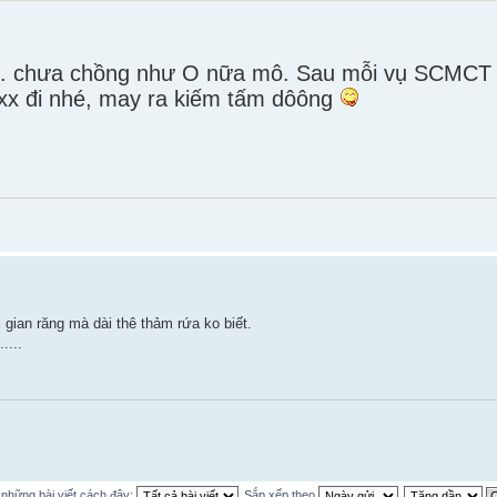
 .... chưa chồng như O nữa mô. Sau mỗi vụ SCMCT 
xx đi nhé, may ra kiếm tấm dôông
 gian răng mà dài thê thảm rứa ko biết.
....
ị những bài viết cách đây:
Sắp xếp theo