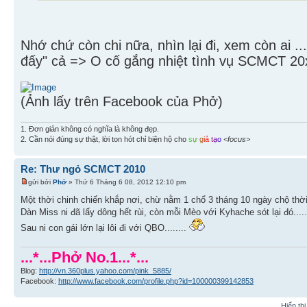
Nhớ chứ còn chi nữa, nhìn lại đi, xem còn ai
đấy" cả => O cố gắng nhiệt tình vụ SCMCT 20
(Ảnh lấy trên Facebook của Phở)
1. Đơn giản không có nghĩa là không đẹp.
2. Cần nói đúng sự thật, lời ton hót chỉ biện hộ cho
s
ự
g
i
ả
t
ạ
o
<focus>
Re: Thư ngỏ SCMCT 2010
gửi bởi
Phở
» Thứ 6 Tháng 6 08, 2012 12:10 pm
Một thời chinh chiến khắp nơi, chừ nằm 1 chổ 3 tháng 10 ngày chộ thời
Dàn Miss ni đã lấy dông hết rùi, còn mỗi Mèo với Kyhache sót lại đó......
Sau ni con gái lớn lại lôi đi với QBO........
...*...Phở No.1...*...
Blog:
http://vn.360plus.yahoo.com/pink_5885/
Facebook:
http://www.facebook.com/profile.php?id=100000399142853
Hiển th