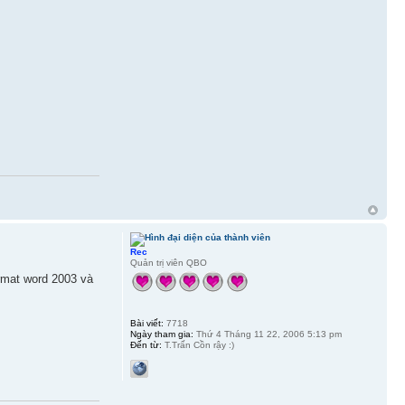
Rec
Quản trị viên QBO
rmat word 2003 và
Bài viết:
7718
Ngày tham gia:
Thứ 4 Tháng 11 22, 2006 5:13 pm
Đến từ:
T.Trấn Cồn rậy :)