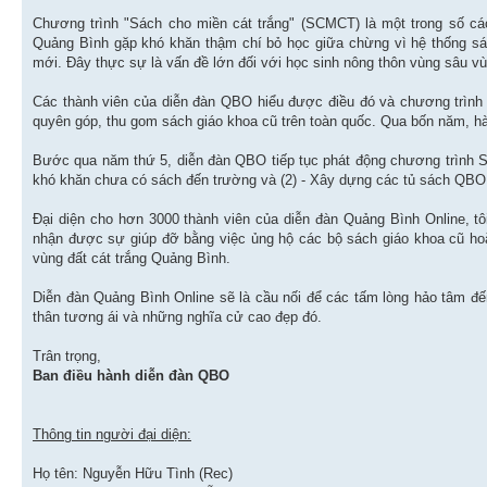
Chương trình "Sách cho miền cát trắng" (SCMCT) là một trong số cá
Quảng Bình gặp khó khăn thậm chí bỏ học giữa chừng vì hệ thống sá
mới. Đây thực sự là vấn đề lớn đối với học sinh nông thôn vùng sâu v
Các thành viên của diễn đàn QBO hiểu được điều đó và chương trình
quyên góp, thu gom sách giáo khoa cũ trên toàn quốc. Qua bốn năm, h
Bước qua năm thứ 5, diễn đàn QBO tiếp tục phát động chương trình SC
khó khăn chưa có sách đến trường và (2) - Xây dựng các tủ sách QBO ở
Đại diện cho hơn 3000 thành viên của diễn đàn Quảng Bình Online, t
nhận được sự giúp đỡ bằng việc ủng hộ các bộ sách giáo khoa cũ h
vùng đất cát trắng Quảng Bình.
Diễn đàn Quảng Bình Online sẽ là cầu nối để các tấm lòng hảo tâm đế
thân tương ái và những nghĩa cử cao đẹp đó.
Trân trọng,
Ban điều hành diễn đàn QBO
Thông tin người đại diện:
Họ tên: Nguyễn Hữu Tình (Rec)