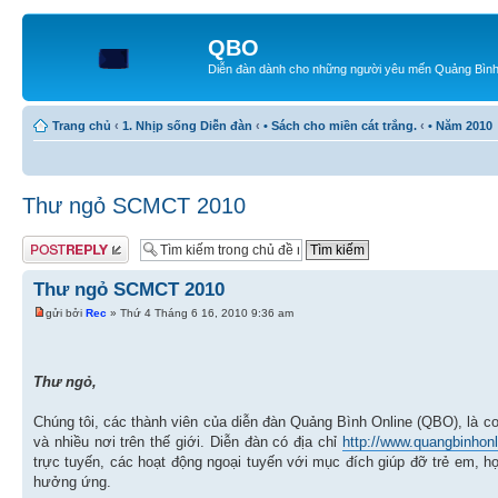
QBO
Diễn đàn dành cho những người yêu mến Quảng Bìn
Trang chủ
‹
1. Nhịp sống Diễn đàn
‹
• Sách cho miền cát trắng.
‹
• Năm 2010
Thư ngỏ SCMCT 2010
Gửi bài trả lời
Thư ngỏ SCMCT 2010
gửi bởi
Rec
» Thứ 4 Tháng 6 16, 2010 9:36 am
Thư ngỏ,
Chúng tôi, các thành viên của diễn đàn Quảng Bình Online (QBO), là
và nhiều nơi trên thế giới. Diễn đàn có địa chỉ
http://www.quangbinhon
trực tuyến, các hoạt động ngoại tuyến với mục đích giúp đỡ trẻ em,
hưởng ứng.