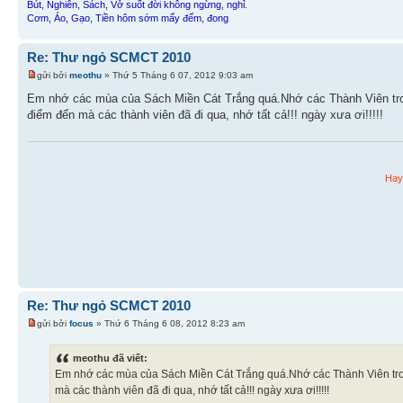
Bút, Nghiên, Sách, Vở suốt đời không ngừng, nghỉ.
Cơm, Áo, Gạo, Tiền hôm sớm mấy đếm, đong
Re: Thư ngỏ SCMCT 2010
gửi bởi
meothu
» Thứ 5 Tháng 6 07, 2012 9:03 am
Em nhớ các mùa của Sách Miền Cát Trắng quá.Nhớ các Thành Viên tro
điểm đến mà các thành viên đã đi qua, nhớ tất cả!!! ngày xưa ơi!!!!!
Hay 
Re: Thư ngỏ SCMCT 2010
gửi bởi
focus
» Thứ 6 Tháng 6 08, 2012 8:23 am
meothu đã viết:
Em nhớ các mùa của Sách Miền Cát Trắng quá.Nhớ các Thành Viên tro
mà các thành viên đã đi qua, nhớ tất cả!!! ngày xưa ơi!!!!!