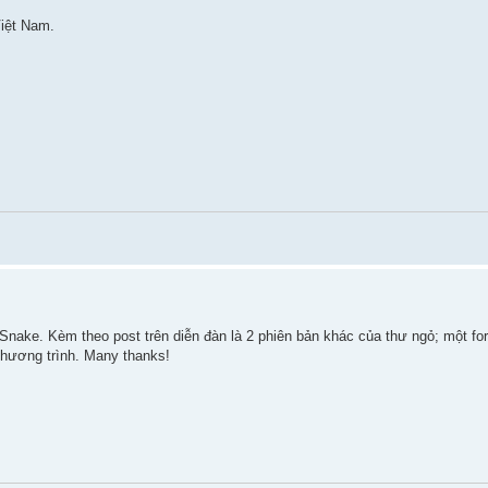
iệt Nam.
ake. Kèm theo post trên diễn đàn là 2 phiên bản khác của thư ngỏ; một fo
 chương trình. Many thanks!