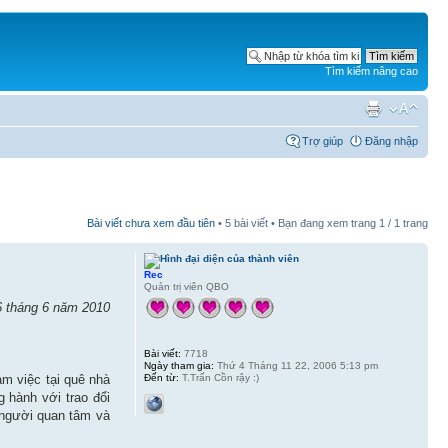
Tìm kiếm nâng cao
Trợ giúp
Đăng nhập
Bài viết chưa xem đầu tiên
• 5 bài viết • Bạn đang xem trang
1
/
1
trang
Rec
Quản trị viên QBO
6 tháng 6 năm 2010
Bài viết:
7718
Ngày tham gia:
Thứ 4 Tháng 11 22, 2006 5:13 pm
Đến từ:
T.Trấn Cồn rậy :)
m việc tại quê nhà
g hành với trao đổi
 người quan tâm và