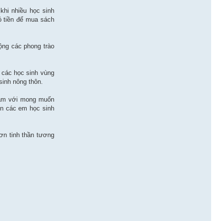
khi nhiều học sinh
ó tiền để mua sách
ộng các phong trào
 các học sinh vùng
sinh nông thôn.
 tâm với mong muốn
n các em học sinh
ơn tinh thần tương