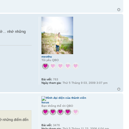
ở... nhớ những
meothu
Tôi yêu QBO
Bài viết:
763
Ngày tham gia:
Thứ 5 Tháng 9 03, 2009 3:07 pm
focus
Bạn không thể rời QBO
hớ những điểm đến
Bài viết:
3476
Ngày tham gia:
Thứ 5 Tháng 11 23, 2006 4:04 pm