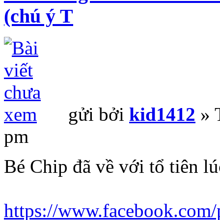
(chú ý T
gửi bởi
kid1412
» 
pm
Bé Chip đã về với tổ tiên l
https://www.facebook.com/