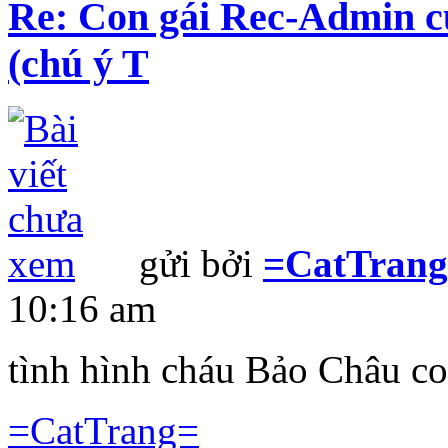
Re: Con gái Rec-Admin c
(chú ý T
gửi bởi
=CatTran
10:16 am
tình hình cháu Bảo Châu co
=CatTrang=