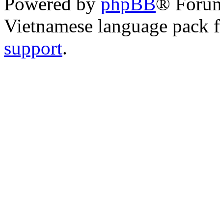
Powered by
phpBB
® Foru
Vietnamese language pack 
support
.