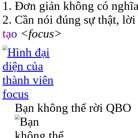
1. Đơn giản không có nghĩa
2. Cần nói đúng sự thật, lời
t
ạ
o
<focus>
focus
Bạn không thể rời QBO