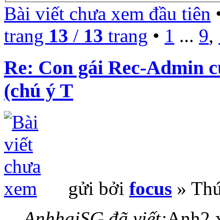
Bài viết chưa xem đầu tiên
•
trang
13
/
13
trang
•
1
...
9
,
Re: Con gái Rec-Admin c
(chú ý T
gửi bởi
focus
» Thứ
AnhhaiSG đã viết:
Anh2 x