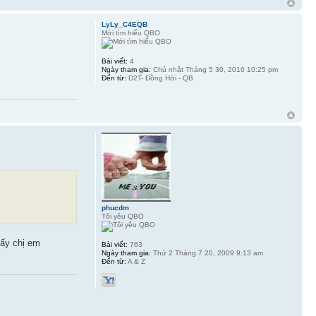
LyLy_C4EQB
Mới tìm hiểu QBO
Bài viết:
4
Ngày tham gia:
Chủ nhật Tháng 5 30, 2010 10:25 pm
Đến từ:
D2T- Đồng Hới - QB
phucdm
Tôi yêu QBO
mấy chị em
Bài viết:
763
Ngày tham gia:
Thứ 2 Tháng 7 20, 2009 9:13 am
Đến từ:
A & Z