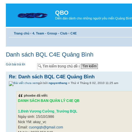
QBO
Diễn đàn dành cho những người yêu mến Quảng Bìn
Trang chủ
‹
4. Team - Group - Club
‹
C4E
Danh sách BQL C4E Quảng Bình
Gửi bài trả lời
Re: Danh sách BQL C4E Quảng Bình
gửi bởi
nguyenthang
» Thứ 4 Tháng 6 02, 2010 11:25 am
phoebe đã viết:
DANH SÁCH BAN QUẢN LÝ C4E QB
1.Đinh Vương Cường_Trưởng BQL
Ngày sinh: 15/10/1986
Nick YM: akay_vc
Email:
cuongqb@gmail.com