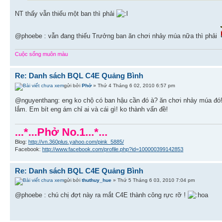
NT thấy vẫn thiếu một ban thì phải
@phoebe : vẫn đang thiếu Trưởng ban ăn chơi nhảy múa nữa thì phải
Cuộc sống muôn màu
Re: Danh sách BQL C4E Quảng Bình
gửi bởi
Phở
» Thứ 4 Tháng 6 02, 2010 6:57 pm
@nguyenthang: eng ko chộ có ban hậu cần đó à? ăn chơi nhảy múa đó! 
lắm. Em bít eng ám chỉ ai và cái gì! ko thành vấn đề!
...*...Phở No.1...*...
Blog:
http://vn.360plus.yahoo.com/pink_5885/
Facebook:
http://www.facebook.com/profile.php?id=100000399142853
Re: Danh sách BQL C4E Quảng Bình
gửi bởi
thuthuy_hue
» Thứ 5 Tháng 6 03, 2010 7:04 pm
@phoebe : chú chị đợt này ra mắt C4E thành công rực rỡ !