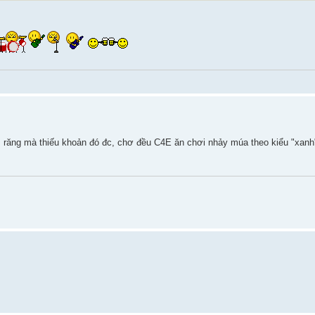
răng mà thiếu khoản đó đc, chơ đều C4E ăn chơi nhảy múa theo kiểu "xanh",