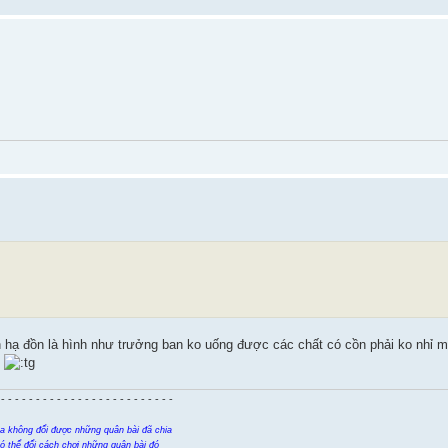
n hạ đồn là hình như trưởng ban ko uống được các chất có cồn phải ko nhỉ 
í
 - - - - - - - - - - - - - - - - - - - - - - - - -
a không đổi được những quân bài đã chia
có thể đổi cách chơi những quân bài đó