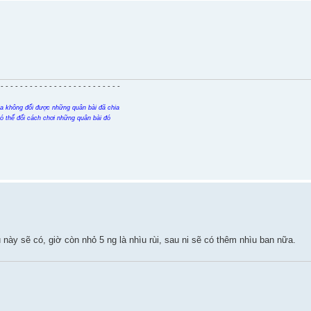
 - - - - - - - - - - - - - - - - - - - - - - - - -
a không đổi được những quân bài đã chia
có thể đổi cách chơi những quân bài đó
y sẽ có, giờ còn nhỏ 5 ng là nhìu rùi, sau ni sẽ có thêm nhìu ban nữa.