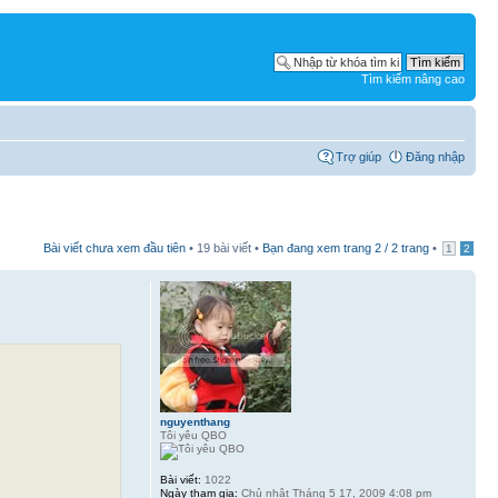
Tìm kiếm nâng cao
Trợ giúp
Đăng nhập
Bài viết chưa xem đầu tiên
• 19 bài viết •
Bạn đang xem trang
2
/
2
trang
•
1
2
nguyenthang
Tôi yêu QBO
Bài viết:
1022
Ngày tham gia:
Chủ nhật Tháng 5 17, 2009 4:08 pm