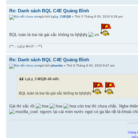
Re: Danh sách BQL C4E Quảng Bình
gửi bởi
LyLy_C4EQB
» Thứ 5 Tháng 6 03, 2010 9:39 pm
BQL toàn là trai tài gái sắc không ta hjhjhjhj
("*~.: LyLy lA+)Y :.~*")
Re: Danh sách BQL C4E Quảng Bình
gửi bởi
phucdm
» Thứ 6 Tháng 6 04, 2010 9:47 am
LyLy_C4EQB đã viết:
BQL toàn là trai tài gái sắc không ta hjhjhjhj
Gái thì sắc rồi
còn trai thì chưa chắc. Nghe thiê
ngược lại cái món nước ngọt có ga lão rất là khoái ch
- - - - -
Chúng t
chỉ 