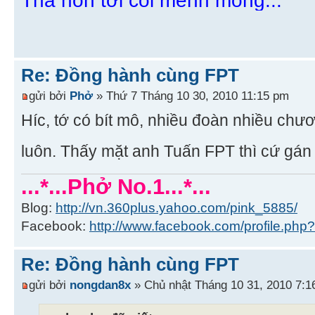
Thả hồn tới cõi mênh mông...
Re: Đồng hành cùng FPT
gửi bởi
Phở
» Thứ 7 Tháng 10 30, 2010 11:15 pm
Híc, tớ có bít mô, nhiều đoàn nhiều chươ
luôn. Thấy mặt anh Tuấn FPT thì cứ gán 
...*...Phở No.1...*...
Blog:
http://vn.360plus.yahoo.com/pink_5885/
Facebook:
http://www.facebook.com/profile.p
Re: Đồng hành cùng FPT
gửi bởi
nongdan8x
» Chủ nhật Tháng 10 31, 2010 7:1