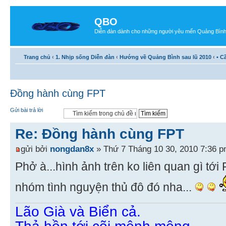
QBO
Diễn đàn dành cho những người yêu mến Quảng Bìn
Trang chủ
‹
1. Nhịp sống Diễn đàn
‹
Hướng về Quảng Bình sau lũ 2010
‹
• C
Đồng hành cùng FPT
Gửi bài trả lời
Re: Đồng hành cùng FPT
gửi bởi
nongdan8x
» Thứ 7 Tháng 10 30, 2010 7:36 
Phở à...hình ảnh trên ko liên quan gì tới
nhóm tình nguyện thủ đô đó nha...
Lão Già và Biển cả.