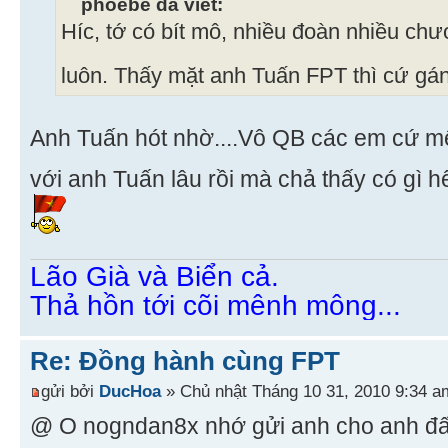
phoebe đã viết:
Híc, tớ có bít mô, nhiều đoàn nhiều chư
luôn. Thấy mặt anh Tuấn FPT thì cứ gán
Anh Tuấn hót nhờ....Vô QB các em cứ m
với anh Tuấn lâu rồi mà chả thấy có gì hế
Lão Già và Biển cả.
Thả hồn tới cõi mênh mông...
Re: Đồng hành cùng FPT
gửi bởi
DucHoa
» Chủ nhật Tháng 10 31, 2010 9:34 a
@ O nogndan8x nhớ gửi anh cho anh đấ