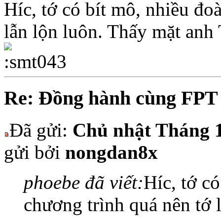
Híc, tớ có bít mô, nhiều đo
lẫn lộn luôn. Thấy mặt anh 
Re: Đồng hành cùng FPT
Đã gửi:
Chủ nhật Tháng 1
gửi bởi
nongdan8x
phoebe đã viết:
Híc, tớ c
chương trình quá nên tớ 