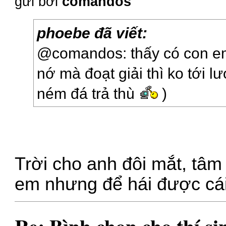
gửi bởi
comandos
phoebe đã viết:
@comandos: thấy có con em 
nớ mà đoạt giải thì ko tới l
ném đá trả thù
)
Trời cho anh đôi mắt, tâ
em nhưng để hái được cái