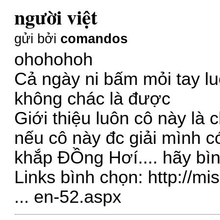
người việt
gửi bởi
comandos
ohohohoh
Cả ngày ni bấm mỏi tay lu
không chác là được
Giới thiệu luôn cô này là
nếu cô này đc giải mình c
khắp ĐỒng Hơí.... hãy b
Links bình chọn:
http://m
... en-52.aspx