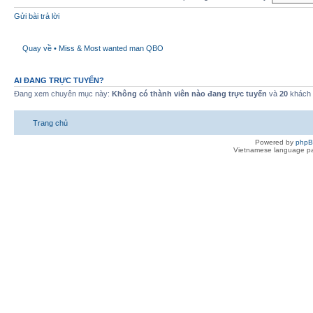
Gửi bài trả lời
Quay về • Miss & Most wanted man QBO
AI ĐANG TRỰC TUYẾN?
Đang xem chuyên mục này:
Không có thành viên nào đang trực tuyến
và
20
khách
Trang chủ
Powered by
php
Vietnamese language pa