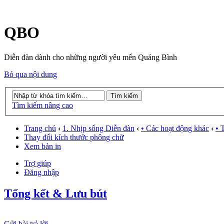
QBO
Diễn đàn dành cho những người yêu mến Quảng Bình
Bỏ qua nội dung
Tìm kiếm nâng cao
Trang chủ
‹
1. Nhịp sống Diễn đàn
‹
• Các hoạt động khác
‹
• 
Thay đổi kích thước phông chữ
Xem bản in
Trợ giúp
Đăng nhập
Tổng kết & Lưu bút
Gửi bài trả lời