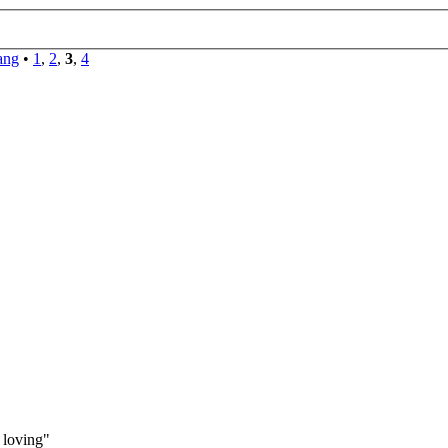
ang
•
1
,
2
,
3
,
4
 loving"