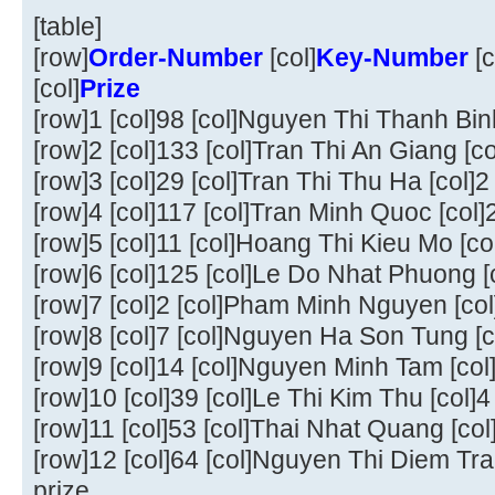
[table]
[row]
Order-Number
[col]
Key-Number
[c
[col]
Prize
[row]1 [col]98 [col]Nguyen Thi Thanh Binh 
[row]2 [col]133 [col]Tran Thi An Giang [col
[row]3 [col]29 [col]Tran Thi Thu Ha [col]
[row]4 [col]117 [col]Tran Minh Quoc [col]
[row]5 [col]11 [col]Hoang Thi Kieu Mo [col
[row]6 [col]125 [col]Le Do Nhat Phuong [c
[row]7 [col]2 [col]Pham Minh Nguyen [col
[row]8 [col]7 [col]Nguyen Ha Son Tung [c
[row]9 [col]14 [col]Nguyen Minh Tam [col
[row]10 [col]39 [col]Le Thi Kim Thu [col]4
[row]11 [col]53 [col]Thai Nhat Quang [col
[row]12 [col]64 [col]Nguyen Thi Diem Tra
prize