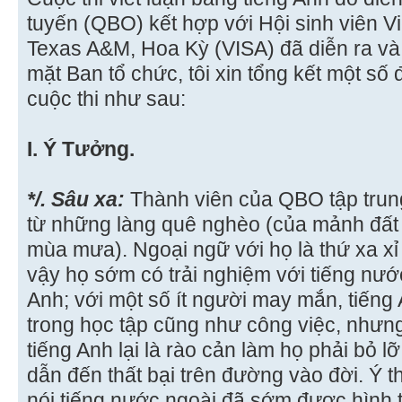
tuyến (QBO) kết hợp với Hội sinh viên V
Texas A&M, Hoa Kỳ (VISA) đã diễn ra và
mặt Ban tổ chức, tôi xin tổng kết một số
cuộc thi như sau:
I. Ý Tưởng.
*/. Sâu xa:
Thành viên của QBO tập trung 
từ những làng quê nghèo (của mảnh đất
mùa mưa). Ngoại ngữ với họ là thứ xa xỉ
vậy họ sớm có trải nghiệm với tiếng nước
Anh; với một số ít người may mắn, tiếng
trong học tập cũng như công việc, nhưn
tiếng Anh lại là rào cản làm họ phải bỏ l
dẫn đến thất bại trên đường vào đời. Ý 
nói tiếng nước ngoài đã sớm được hình 