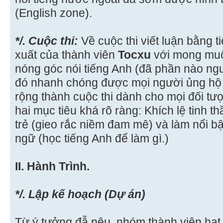
(English zone).
*/. Cuộc thi:
Về cuộc thi viết luận bằng t
xuất của thành viên
Tocxu
với mong muố
nóng góc nói tiếng Anh (đã phần nào ngu
đó nhanh chóng được mọi người ủng hộ 
rộng thành cuộc thi dành cho mọi đối tư
hai mục tiêu khá rõ ràng: Khích lệ tinh th
trẻ (gieo rắc niềm đam mê) và làm nổi b
ngữ (học tiếng Anh để làm gì.)
II. Hành Trình.
*/. Lập kế hoạch (Dự án)
Từ ý tưởng đẫ nêu, nhóm thành viên hạt