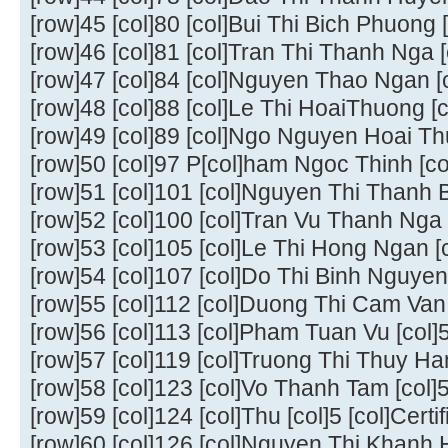
[row]45 [col]80 [col]Bui Thi Bich Phuong [c
[row]46 [col]81 [col]Tran Thi Thanh Nga [c
[row]47 [col]84 [col]Nguyen Thao Ngan [co
[row]48 [col]88 [col]Le Thi HoaiThuong [co
[row]49 [col]89 [col]Ngo Nguyen Hoai Thuo
[row]50 [col]97 P[col]ham Ngoc Thinh [col]
[row]51 [col]101 [col]Nguyen Thi Thanh Bi
[row]52 [col]100 [col]Tran Vu Thanh Nga [c
[row]53 [col]105 [col]Le Thi Hong Ngan [co
[row]54 [col]107 [col]Do Thi Binh Nguyen [
[row]55 [col]112 [col]Duong Thi Cam Van [
[row]56 [col]113 [col]Pham Tuan Vu [col]5 
[row]57 [col]119 [col]Truong Thi Thuy Hang
[row]58 [col]123 [col]Vo Thanh Tam [col]5 
[row]59 [col]124 [col]Thu [col]5 [col]Certif
[row]60 [col]126 [col]Nguyen Thi Khanh Ho