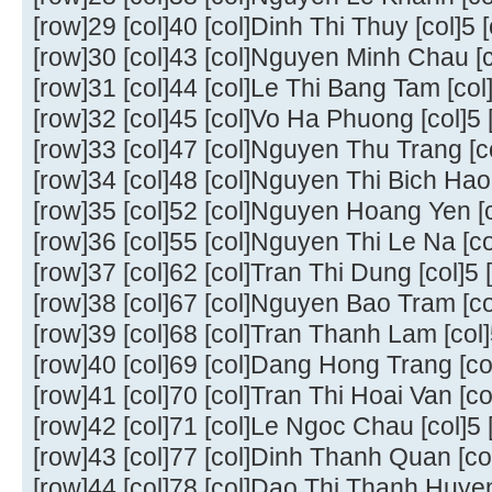
[row]29 [col]40 [col]Dinh Thi Thuy [col]5 [
[row]30 [col]43 [col]Nguyen Minh Chau [co
[row]31 [col]44 [col]Le Thi Bang Tam [col]
[row]32 [col]45 [col]Vo Ha Phuong [col]5 [
[row]33 [col]47 [col]Nguyen Thu Trang [col
[row]34 [col]48 [col]Nguyen Thi Bich Hao [
[row]35 [col]52 [col]Nguyen Hoang Yen [co
[row]36 [col]55 [col]Nguyen Thi Le Na [col
[row]37 [col]62 [col]Tran Thi Dung [col]5 [
[row]38 [col]67 [col]Nguyen Bao Tram [col
[row]39 [col]68 [col]Tran Thanh Lam [col]5
[row]40 [col]69 [col]Dang Hong Trang [col]
[row]41 [col]70 [col]Tran Thi Hoai Van [col
[row]42 [col]71 [col]Le Ngoc Chau [col]5 [
[row]43 [col]77 [col]Dinh Thanh Quan [col]
[row]44 [col]78 [col]Dao Thi Thanh Huyen 