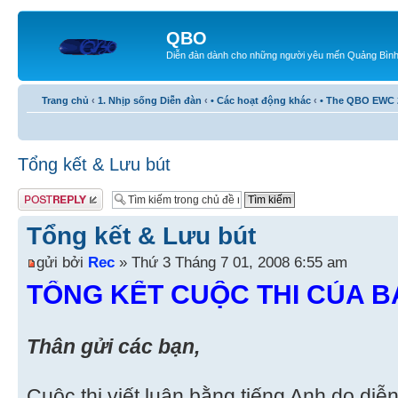
QBO
Diễn đàn dành cho những người yêu mến Quảng Bìn
Trang chủ
‹
1. Nhịp sống Diễn đàn
‹
• Các hoạt động khác
‹
• The QBO EWC 
Tổng kết & Lưu bút
Gửi bài trả lời
Tổng kết & Lưu bút
gửi bởi
Rec
» Thứ 3 Tháng 7 01, 2008 6:55 am
TỔNG KẾT CUỘC THI CỦA 
Thân gửi các bạn,
Cuộc thi viết luận bằng tiếng Anh do di