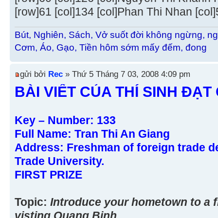
[row]61 [col]134 [col]Phan Thi Nhan [col]5 
Bút, Nghiên, Sách, Vở suốt đời không ngừng, ng
Cơm, Áo, Gạo, Tiền hôm sớm mấy đếm, đong
gửi bởi
Rec
» Thứ 5 Tháng 7 03, 2008 4:09 pm
BÀI VIẾT CỦA THÍ SINH ĐẠT 
Key – Number: 133
Full Name: Tran Thi An Giang
Address: Freshman of foreign trade d
Trade University.
FIRST PRIZE
Topic:
Introduce your hometown to a fr
visting Quang Binh