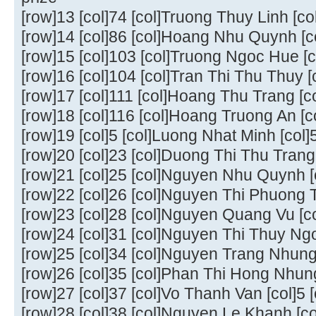
[row]13 [col]74 [col]Truong Thuy Linh [co
[row]14 [col]86 [col]Hoang Nhu Quynh [co
[row]15 [col]103 [col]Truong Ngoc Hue [c
[row]16 [col]104 [col]Tran Thi Thu Thuy [
[row]17 [col]111 [col]Hoang Thu Trang [co
[row]18 [col]116 [col]Hoang Truong An [c
[row]19 [col]5 [col]Luong Nhat Minh [col]5
[row]20 [col]23 [col]Duong Thi Thu Trang [
[row]21 [col]25 [col]Nguyen Nhu Quynh [co
[row]22 [col]26 [col]Nguyen Thi Phuong Th
[row]23 [col]28 [col]Nguyen Quang Vu [col
[row]24 [col]31 [col]Nguyen Thi Thuy Ngoc
[row]25 [col]34 [col]Nguyen Trang Nhung [
[row]26 [col]35 [col]Phan Thi Hong Nhung 
[row]27 [col]37 [col]Vo Thanh Van [col]5 [
[row]28 [col]38 [col]Nguyen Le Khanh [col]