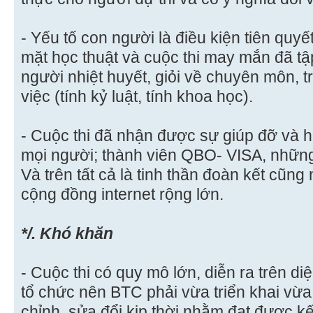
- Yếu tố con người là điều kiện tiên qu
mặt học thuật và cuộc thi may mắn đã tậ
người nhiệt huyết, giỏi về chuyên môn, 
việc (tính kỷ luật, tính khoa học).
- Cuộc thi đã nhận được sự giúp đỡ và
mọi người; thành viên QBO- VISA, những
Và trên tất cả là tinh thần đoàn kết cũng
cộng đồng internet rộng lớn.
*/. Khó khăn
- Cuộc thi có quy mô lớn, diễn ra trên di
tổ chức nên BTC phải vừa triển khai vừa
chỉnh, sửa đổi kịp thời nhằm đạt được kế