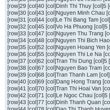
[row]29 [col]40 [col]Dinh Thi Thuy [col]5 [
[row]30 [col]43 [col]Nguyen Minh Chau [co
[row]31 [col]44 [col]Le Thi Bang Tam [col]
[row]32 [col]45 [col]Vo Ha Phuong [col]5 [
[row]33 [col]47 [col]Nguyen Thu Trang [col
[row]34 [col]48 [col]Nguyen Thi Bich Hao [
[row]35 [col]52 [col]Nguyen Hoang Yen [co
[row]36 [col]55 [col]Nguyen Thi Le Na [col
[row]37 [col]62 [col]Tran Thi Dung [col]5 [
[row]38 [col]67 [col]Nguyen Bao Tram [col
[row]39 [col]68 [col]Tran Thanh Lam [col]5
[row]40 [col]69 [col]Dang Hong Trang [col]
[row]41 [col]70 [col]Tran Thi Hoai Van [col
[row]42 [col]71 [col]Le Ngoc Chau [col]5 [
[row]43 [col]77 [col]Dinh Thanh Quan [col]
[row]44 [col]78 [col]Dao Thi Thanh Huyen 