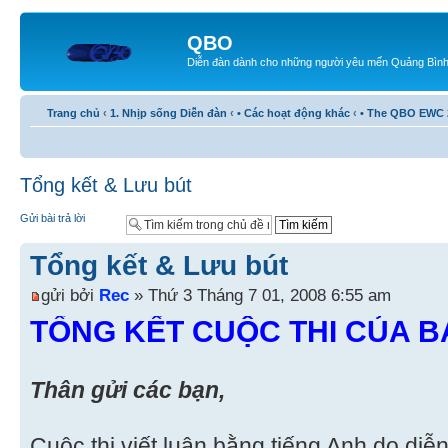
QBO
Diễn đàn dành cho những người yêu mến Quảng Bìn
Trang chủ
‹
1. Nhịp sống Diễn đàn
‹
• Các hoạt động khác
‹
• The QBO EWC 
Tổng kết & Lưu bút
Gửi bài trả lời
Tổng kết & Lưu bút
gửi bởi
Rec
» Thứ 3 Tháng 7 01, 2008 6:55 am
TỔNG KẾT CUỘC THI CỦA 
Thân gửi các bạn,
Cuộc thi viết luận bằng tiếng Anh do di