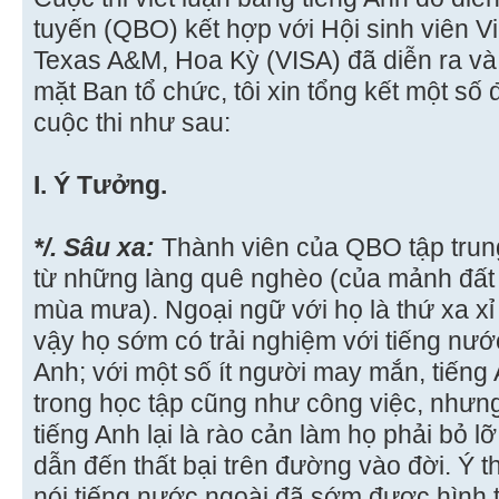
tuyến (QBO) kết hợp với Hội sinh viên V
Texas A&M, Hoa Kỳ (VISA) đã diễn ra và
mặt Ban tổ chức, tôi xin tổng kết một số
cuộc thi như sau:
I. Ý Tưởng.
*/. Sâu xa:
Thành viên của QBO tập trung 
từ những làng quê nghèo (của mảnh đất
mùa mưa). Ngoại ngữ với họ là thứ xa xỉ
vậy họ sớm có trải nghiệm với tiếng nước
Anh; với một số ít người may mắn, tiếng
trong học tập cũng như công việc, nhưn
tiếng Anh lại là rào cản làm họ phải bỏ l
dẫn đến thất bại trên đường vào đời. Ý 
nói tiếng nước ngoài đã sớm được hình 