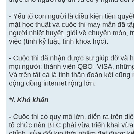
- Yếu tố con người là điều kiện tiên qu
mặt học thuật và cuộc thi may mắn đã tậ
người nhiệt huyết, giỏi về chuyên môn, 
việc (tính kỷ luật, tính khoa học).
- Cuộc thi đã nhận được sự giúp đỡ và
mọi người; thành viên QBO- VISA, những
Và trên tất cả là tinh thần đoàn kết cũng
cộng đồng internet rộng lớn.
*/. Khó khăn
- Cuộc thi có quy mô lớn, diễn ra trên di
tổ chức nên BTC phải vừa triển khai vừa
chỉnh, sửa đổi kịp thời nhằm đạt được kế