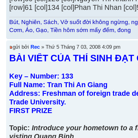
[row]61 [col]134 [col]Phan Thi Nhan [col]5 
Bút, Nghiên, Sách, Vở suốt đời không ngừng, ng
Cơm, Áo, Gạo, Tiền hôm sớm mấy đếm, đong
gửi bởi
Rec
» Thứ 5 Tháng 7 03, 2008 4:09 pm
BÀI VIẾT CỦA THÍ SINH ĐẠT 
Key – Number: 133
Full Name: Tran Thi An Giang
Address: Freshman of foreign trade d
Trade University.
FIRST PRIZE
Topic:
Introduce your hometown to a fr
visting Quang Binh