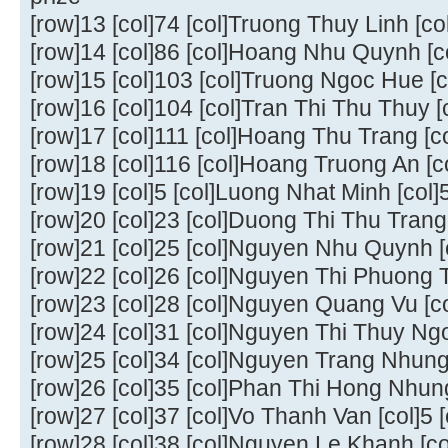
[row]13 [col]74 [col]Truong Thuy Linh [co
[row]14 [col]86 [col]Hoang Nhu Quynh [co
[row]15 [col]103 [col]Truong Ngoc Hue [c
[row]16 [col]104 [col]Tran Thi Thu Thuy [
[row]17 [col]111 [col]Hoang Thu Trang [co
[row]18 [col]116 [col]Hoang Truong An [c
[row]19 [col]5 [col]Luong Nhat Minh [col]5
[row]20 [col]23 [col]Duong Thi Thu Trang [
[row]21 [col]25 [col]Nguyen Nhu Quynh [co
[row]22 [col]26 [col]Nguyen Thi Phuong Th
[row]23 [col]28 [col]Nguyen Quang Vu [col
[row]24 [col]31 [col]Nguyen Thi Thuy Ngoc
[row]25 [col]34 [col]Nguyen Trang Nhung [
[row]26 [col]35 [col]Phan Thi Hong Nhung 
[row]27 [col]37 [col]Vo Thanh Van [col]5 [
[row]28 [col]38 [col]Nguyen Le Khanh [col]