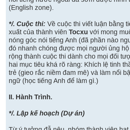
(English zone).
*/. Cuộc thi:
Về cuộc thi viết luận bằng t
xuất của thành viên
Tocxu
với mong muố
nóng góc nói tiếng Anh (đã phần nào ngu
đó nhanh chóng được mọi người ủng hộ 
rộng thành cuộc thi dành cho mọi đối tư
hai mục tiêu khá rõ ràng: Khích lệ tinh th
trẻ (gieo rắc niềm đam mê) và làm nổi b
ngữ (học tiếng Anh để làm gì.)
II. Hành Trình.
*/. Lập kế hoạch (Dự án)
Từ ý tưởng đẫ nêu, nhóm thành viên hạt