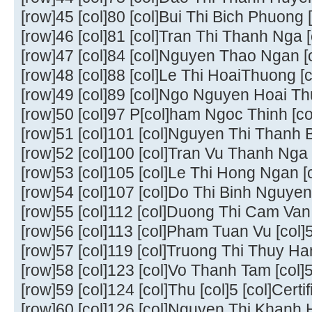
[row]45 [col]80 [col]Bui Thi Bich Phuong [c
[row]46 [col]81 [col]Tran Thi Thanh Nga [c
[row]47 [col]84 [col]Nguyen Thao Ngan [co
[row]48 [col]88 [col]Le Thi HoaiThuong [co
[row]49 [col]89 [col]Ngo Nguyen Hoai Thuo
[row]50 [col]97 P[col]ham Ngoc Thinh [col]
[row]51 [col]101 [col]Nguyen Thi Thanh Bi
[row]52 [col]100 [col]Tran Vu Thanh Nga [c
[row]53 [col]105 [col]Le Thi Hong Ngan [co
[row]54 [col]107 [col]Do Thi Binh Nguyen [
[row]55 [col]112 [col]Duong Thi Cam Van [
[row]56 [col]113 [col]Pham Tuan Vu [col]5 
[row]57 [col]119 [col]Truong Thi Thuy Hang
[row]58 [col]123 [col]Vo Thanh Tam [col]5 
[row]59 [col]124 [col]Thu [col]5 [col]Certif
[row]60 [col]126 [col]Nguyen Thi Khanh Ho