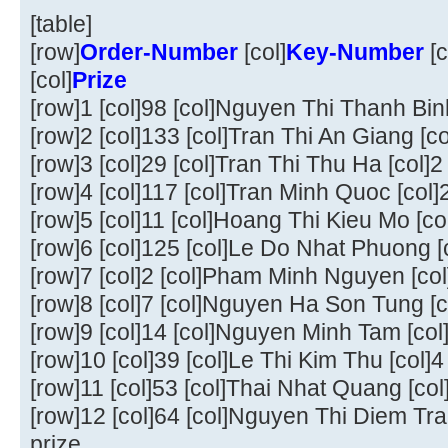
[table]
[row]
Order-Number
[col]
Key-Number
[c
[col]
Prize
[row]1 [col]98 [col]Nguyen Thi Thanh Binh 
[row]2 [col]133 [col]Tran Thi An Giang [col
[row]3 [col]29 [col]Tran Thi Thu Ha [col]
[row]4 [col]117 [col]Tran Minh Quoc [col]
[row]5 [col]11 [col]Hoang Thi Kieu Mo [col
[row]6 [col]125 [col]Le Do Nhat Phuong [c
[row]7 [col]2 [col]Pham Minh Nguyen [col
[row]8 [col]7 [col]Nguyen Ha Son Tung [c
[row]9 [col]14 [col]Nguyen Minh Tam [col
[row]10 [col]39 [col]Le Thi Kim Thu [col]4
[row]11 [col]53 [col]Thai Nhat Quang [col
[row]12 [col]64 [col]Nguyen Thi Diem Tra
prize