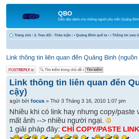
QBO
Diễn đàn dành cho những người yêu mến Quảng Bìn
Trang chủ
‹
2. Trao đổi - Thảo luận
‹
• Quảng Bình quê ta
‹
• Thông tin sưu 
Link thông tin liên quan đến Quảng Binh (nguồn 
Gửi bài trả lời
Link thông tin liên quan đến Q
cậy)
gửi bởi
focus
» Thứ 3 Tháng 3 16, 2010 1:07 pm
Nhiều khi có link hay nhưng copy/paste 
mất ảnh --> nhiều người ngại.
1 giải pháp đây:
CHỈ COPY/PASTE LIN